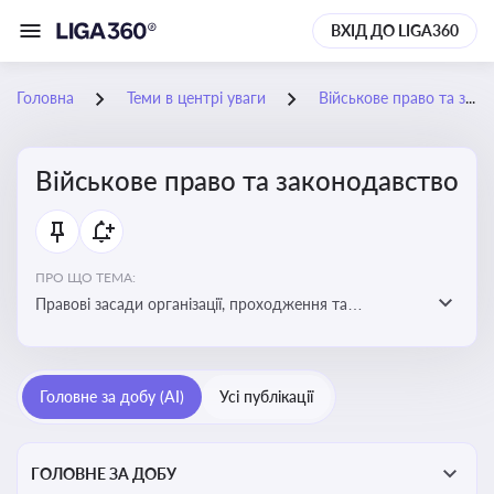
ВХІД ДО LIGA360
Головна
Теми в центрі уваги
Військове право та законодавство
Військове право та законодавство
ПРО ЩО ТЕМА:
Правові засади організації, проходження та
регулювання військової служби. Юридичний супровід
мобілізації, служби та захисту прав
військовослужбовців у воєнний час
Головне за добу (AI)
Усі публікації
ГОЛОВНЕ ЗА ДОБУ