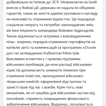
добровільно вступили до ЗСУ. Незважаючи на їхній
внесок у бойові дії, держава не надала їм обіцяних
гарантій, таких як зняття адміністративного нагляду
чи можливість отримання відпусток. Це породжує
соціальну напругу та потребує законодавчих змін,
які вже ініціюють командири бойових підрозділів.
Також відзначається затримка з впровадженням
пільг, зокрема, порядок отримання сертифікатів на
купівлю авто та компенсацій за програмою єОселя
досі не затверджено Кабінетом Міністрів.
Важливим аспектом є і правова підтримка
військовослужбовців, де консультації військових
юристів допомагають уникнути помилок при
отриманні повісток, проходженні військово-
лікарських комісій, оформленні відстрочок та
захисті прав під час служби. Крім того, нові
механізми, як-от кешбек для військових частин від
monobank, сприяють покращенню фінансового
забезпечення військових. Водночас, посилюється