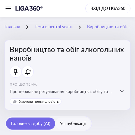
ВХІД ДО LIGA360
Головна
Теми в центрі уваги
Виробництво та обіг алкогольних напоїв
Виробництво та обіг алкогольних
напоїв
ПРО ЩО ТЕМА:
Про державне регулювання виробництва, обігу та
оподаткування алкогольної продукції, про
Харчова промисловість
ліцензування та правові ризики
Головне за добу (AI)
Усі публікації