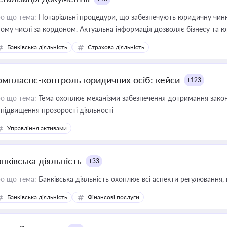
о що тема:
Нотаріальні процедури, що забезпечують юридичну чинні
тому числі за кордоном. Актуальна інформація дозволяє бізнесу т
зиків недійсності та забезпечувати їх належне прийняття органами 
Банківська діяльність
Страхова діяльність
омплаєнс-контроль юридичних осіб: кейси
+123
о що тема:
Тема охоплює механізми забезпечення дотримання зако
 підвищення прозорості діяльності
Управління активами
нківська діяльність
+33
о що тема:
Банківська діяльність охоплює всі аспекти регулювання, 
Банківська діяльність
Фінансові послуги