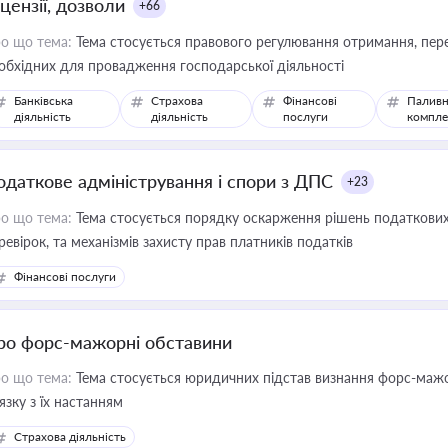
цензії, дозволи
+66
о що тема:
Тема стосується правового регулювання отримання, пере
обхідних для провадження господарської діяльності
Банківська
Страхова
Фінансові
Паливн
діяльність
діяльність
послуги
компле
одаткове адміністрування і спори з ДПС
+23
о що тема:
Тема стосується порядку оскарження рішень податкових
ревірок, та механізмів захисту прав платників податків
Фінансові послуги
ро форс-мажорні обставини
о що тема:
Тема стосується юридичних підстав визнання форс-мажор
'язку з їх настанням
Страхова діяльність