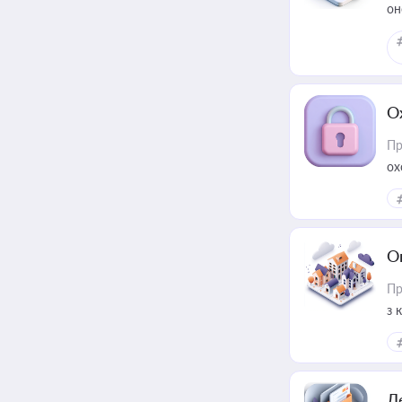
он
О
Пр
ох
О
Пр
з 
ме
пр
Л