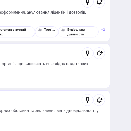
оформлення, анулювання ліцензій і дозволів,
о-енергетичний
Торгівля
Будівельна
+2
кс
діяльність
 органів, що виникають внаслідок податкових
них обставин та звільнення від відповідальності у