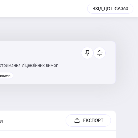
ВХІД ДО LIGA360
ання платежів та дотримання ліцензійних вимог
тивами
ги
ЕКСПОРТ