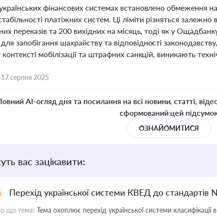
українських фінансових системах встановлено обмеження на к
 стабільності платіжних систем. Ці ліміти різняться залежно
них переказів та 200 вихідних на місяць, тоді як у Ощадбан
ля запобігання шахрайству та відповідності законодавству,
 контексті мобілізації та штрафних санкцій, виникають техн
,
17 серпня 2025
Повний AI-огляд дня та посилання на всі новини, статті, віде
сформований цей підсумо
ОЗНАЙОМИТИСЯ
уть вас зацікавити:
Перехід української системи КВЕД до стандартів 
о що тема:
Тема охоплює перехід української системи класифікації в