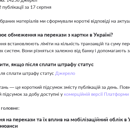
2 публікації за 17 серпня
ібраних матеріалів ми сформували короткі відповіді на актуал
ює обмеження на перекази з картки в Україні?
я встановлюють ліміти на кількість транзакцій та суму перек
х систем. Вони різняться залежно від банку і допомагають 
ти, якщо після сплати штрафу статус
ля сплати штрафу статус
Джерело
тань — це короткий підсумок змісту публікацій за день. По
 підсумок за добу доступні у
комерційній версії Платформи
 головне:
на перекази та їх вплив на мобілізаційний облік в Укр
 нюанси