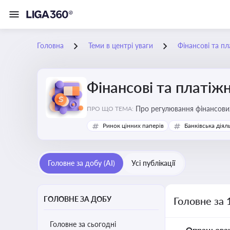
Головна
Теми в центрі уваги
Фінансові та пл
Фінансові та платіжн
ПРО ЩО ТЕМА:
Ринок цінних паперів
Банківська діял
Головне за добу (AI)
Усі публікації
ГОЛОВНЕ ЗА ДОБУ
Головне за 
Головне за сьогодні
Опрацьова