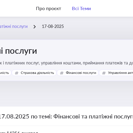
Про проєкт
Всі Теми
атіжні послуги
17-08-2025
і послуги
Про регулювання фінансових і платіжних послуг, управління коштами, прийм
ьність
Страхова діяльність
Фінансові послуги
Управління ак
17.08.2025 по темі: Фінансові та платіжні послу
но:
14256 джерел