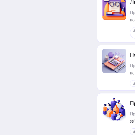
Лі
Пр
не
П
Пр
пе
П
Пр
зв