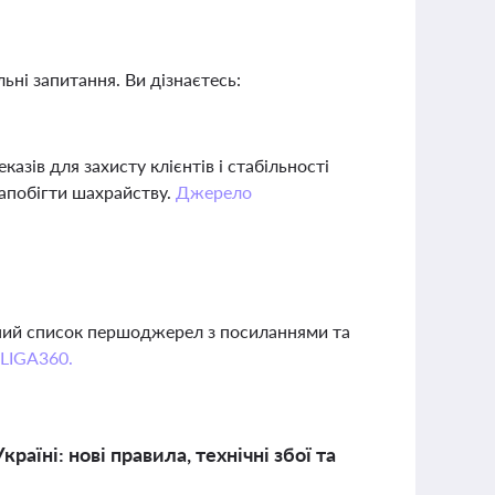
ьні запитання. Ви дізнаєтесь:
азів для захисту клієнтів і стабільності
запобігти шахрайству.
Джерело
вний список першоджерел з посиланнями та
 LIGA360.
аїні: нові правила, технічні збої та