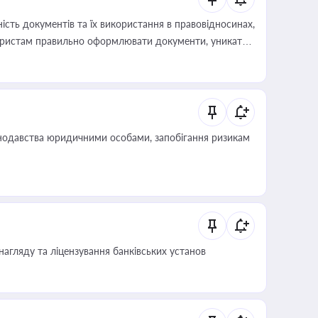
сть документів та їх використання в правовідносинах,
а юристам правильно оформлювати документи, уникати
влади та контрагентами
нодавства юридичними особами, запобігання ризикам
нагляду та ліцензування банківських установ