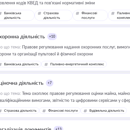
овлення кодів КВЕД та пов'язані нормативні зміни
Банківська
Страхова
Фінансові
Паливн
діяльність
діяльність
послуги
компле
хоронна діяльність
+10
о що тема:
Правове регулювання надання охоронних послуг, вимоги д
орони та організації пультової й фізичної охорони
Банківська діяльність
Паливно-енергетичний комплекс
ціночна діяльність
+7
о що тема:
Тема охоплює правове регулювання оцінки майна, майнови
кваліфікаційними вимогами, звітністю та цифровими сервісами у сфер
дійних змін у цій сфері корисне для власника бізнесу, керівника, юр
Страхова діяльність
Фінансові послуги
Будівельна діяльність
иватизації, оренди державного майна, корпоративних угод і перевірки
егалізація документів
+13