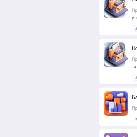
Пр
у 
ри
К
Пр
та
Ба
Пр