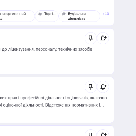
о-енергетичний
Торгівля
Будівельна
+10
кс
діяльність
о ліцензування, персоналу, технічних засобів
х прав і професійної діяльності оцінювачів, включно
і оціночної діяльності. Відстеження нормативних і
иста або бухгалтера під час оподаткування,
 статусу суб'єктів оціночної діяльності