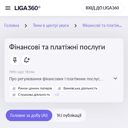
ВХІД ДО LIGA360
Головна
Теми в центрі уваги
Фінансові та платіжні послуги
Фінансові та платіжні послуги
ПРО ЩО ТЕМА:
Про регулювання фінансових і платіжних послуг,
управління коштами, приймання платежів та
Ринок цінних паперів
Банківська діяльність
дотримання ліцензійних вимог
Страхова діяльність
+2
Головне за добу (AI)
Усі публікації