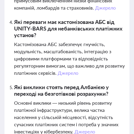
примусовим виключенням низки фінансових
компаній, ломбардів та страховиків.
Джерело
Які переваги має кастомізована АБС від
UNITY-BARS для небанківських платіжних
установ?
Кастомізована АБС забезпечує гнучкість,
модульність, масштабованість, інтеграцію з
цифровими платформами та відповідність
регуляторним вимогам, що важливо для розвитку
платіжних сервісів.
Джерело
Які виклики стоять перед Албанією у
переході на безготівкові розрахунки?
Основні виклики — низький рівень розвитку
платіжної інфраструктури, велика частка
населення у сільській місцевості, відсутність
сучасних платіжних систем і потреба у значних
інвестиціях у кібербезпеку.
Джерело