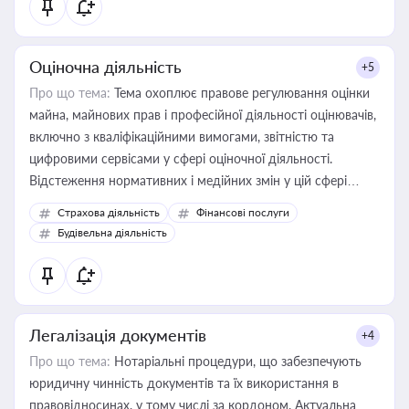
Оціночна діяльність
+5
Про що тема:
Тема охоплює правове регулювання оцінки
майна, майнових прав і професійної діяльності оцінювачів,
включно з кваліфікаційними вимогами, звітністю та
цифровими сервісами у сфері оціночної діяльності.
Відстеження нормативних і медійних змін у цій сфері
корисне для власника бізнесу, керівника, юриста або
Страхова діяльність
Фінансові послуги
бухгалтера під час оподаткування, приватизації, оренди
Будівельна діяльність
державного майна, корпоративних угод і перевірки
статусу суб'єктів оціночної діяльності
Легалізація документів
+4
Про що тема:
Нотаріальні процедури, що забезпечують
юридичну чинність документів та їх використання в
правовідносинах, у тому числі за кордоном. Актуальна