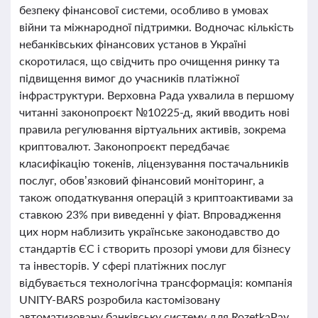
безпеку фінансової системи, особливо в умовах
війни та міжнародної підтримки. Водночас кількість
небанківських фінансових установ в Україні
скоротилася, що свідчить про очищення ринку та
підвищення вимог до учасників платіжної
інфраструктури. Верховна Рада ухвалила в першому
читанні законопроєкт №10225-д, який вводить нові
правила регулювання віртуальних активів, зокрема
криптовалют. Законопроєкт передбачає
класифікацію токенів, ліцензування постачальників
послуг, обов’язковий фінансовий моніторинг, а
також оподаткування операцій з криптоактивами за
ставкою 23% при виведенні у фіат. Впровадження
цих норм наблизить українське законодавство до
стандартів ЄС і створить прозорі умови для бізнесу
та інвесторів. У сфері платіжних послуг
відбувається технологічна трансформація: компанія
UNITY-BARS розробила кастомізовану
автоматизовану банківську систему для RozetkaPay,