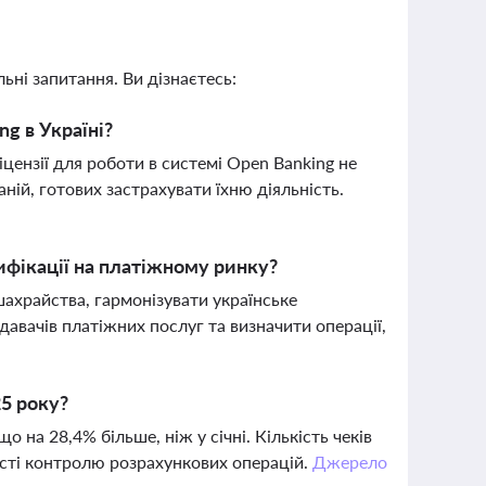
ьні запитання. Ви дізнаєтесь:
g в Україні?
іцензії для роботи в системі Open Banking не
ній, готових застрахувати їхню діяльність.
ифікації на платіжному ринку?
ахрайства, гармонізувати українське
авачів платіжних послуг та визначити операції,
25 року?
 на 28,4% більше, ніж у січні. Кількість чеків
ості контролю розрахункових операцій.
Джерело