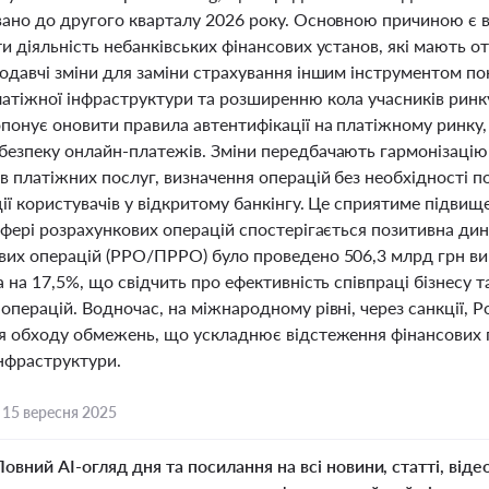
вано до другого кварталу 2026 року. Основною причиною є в
и діяльність небанківських фінансових установ, які мають о
нодавчі зміни для заміни страхування іншим інструментом п
латіжної інфраструктури та розширенню кола учасників рин
опонує оновити правила автентифікації на платіжному ринку
безпеку онлайн-платежів. Зміни передбачають гармонізацію
в платіжних послуг, визначення операцій без необхідності п
ії користувачів у відкритому банкінгу. Це сприятиме підви
сфері розрахункових операцій спостерігається позитивна дин
их операцій (РРО/ПРРО) було проведено 506,3 млрд грн вируч
а на 17,5%, що свідчить про ефективність співпраці бізнесу 
операцій. Водночас, на міжнародному рівні, через санкції, Р
ля обходу обмежень, що ускладнює відстеження фінансових п
інфраструктури.
,
15 вересня 2025
Повний AI-огляд дня та посилання на всі новини, статті, віде