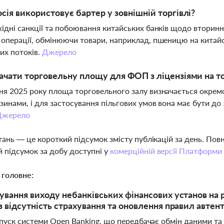
сія використовує бартер у зовнішній торгівлі?
хідні санкції та побоювання китайських банків щодо вторинн
 операції, обмінюючи товари, наприклад, пшеницю на китай
их потоків.
Джерело
ачати торговельну площу для ФОП з ліцензіями на т
ня 2025 року площа торговельного залу визначається окрем
зинами, і для застосування пільгових умов вона має бути д
Джерело
тань — це короткий підсумок змісту публікацій за день. По
 підсумок за добу доступні у
комерційній версії Платформи
 головне:
ування виходу небанківських фінансових установ на 
з відсутність страхування та оновлення правил автен
апуск системи Open Banking, що передбачає обмін даними та 