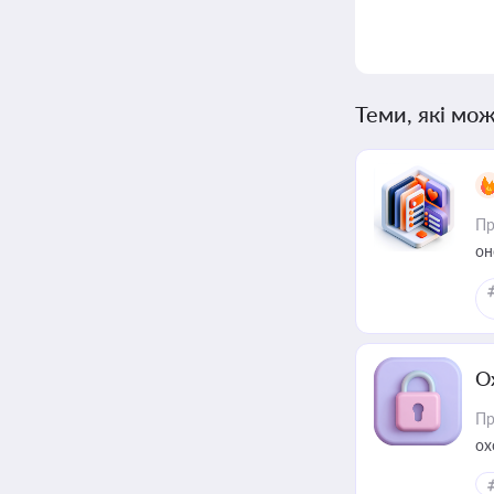
Теми, які мож
Пр
он
О
Пр
ох