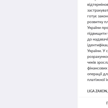
відтерміно
застрахуват
готує зако
розвитку п
України пр
підвищити 
до надавачі
ідентифікац
України. У 
розрахунков
чеків зросл
фінансових 
операції д
платіжної 
LIGA ZAKON