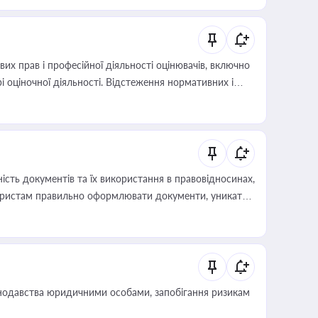
х прав і професійної діяльності оцінювачів, включно
і оціночної діяльності. Відстеження нормативних і
иста або бухгалтера під час оподаткування,
 статусу суб'єктів оціночної діяльності
сть документів та їх використання в правовідносинах,
а юристам правильно оформлювати документи, уникати
влади та контрагентами
нодавства юридичними особами, запобігання ризикам