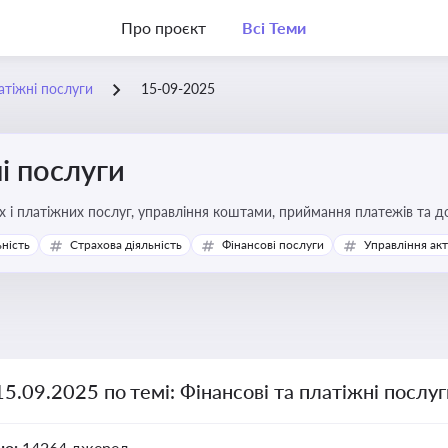
Про проєкт
Всі Теми
атіжні послуги
15-09-2025
і послуги
Про регулювання фінансових і платіжних послуг, управління коштами, прийм
ьність
Страхова діяльність
Фінансові послуги
Управління ак
15.09.2025 по темі: Фінансові та платіжні послу
но:
14264 джерел