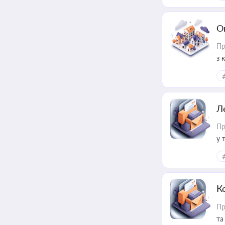
О
Пр
з 
ме
пр
Л
Пр
у 
ри
К
Пр
та