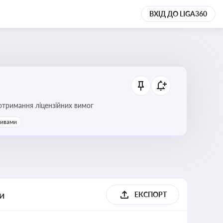
ВХІД ДО LIGA360
ання платежів та дотримання ліцензійних вимог
тивами
ги
ЕКСПОРТ