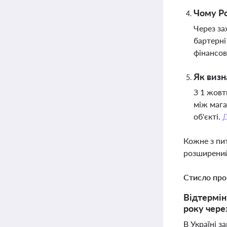
Чому Ро
Через за
бартерні
фінансов
Як визн
З 1 жовт
між мага
об'єкті.
Кожне з пи
розширений
Стисло про
Відтермін
року чере
В Україні з