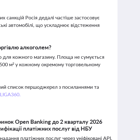
их санкцій Росія дедалі частіше застосовує
ські автомобілі, що ускладнює відстеження
оргівлю алкоголем?
о для кожного магазину. Площа не сумується
о 500 м² у кожному окремому торговельному
вний список першоджерел з посиланнями та
 LIGA360.
ринок Open Banking до 2 кварталу 2026
тифікації платіжних послуг від НБУ
надання платіжних послуг через уніфіковані API,