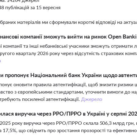
48 публікацій за 15 вересня
ібраних матеріалів ми сформували короткі відповіді на актуал
нансові компанії зможуть вийти на ринок Open Bankin
і компанії та інші небанківські учасники зможуть отримати л
ругого кварталу 2026 року через відсутність страхових компа
о
ни пропонує Національний банк України щодо автент
онує оновити правила автентифікації, щоб знизити ризики ш
вство з європейськими стандартами, уточнити вимоги до над
отребують посиленої автентифікації.
Джерело
илася виручка через РРО/ПРРО в Україні у серпні 20
 2025 року виручка через РРО/ПРРО склала 506,3 млрд грн, що
а 17,5%, що свідчить про зростання прозорості та ефективн