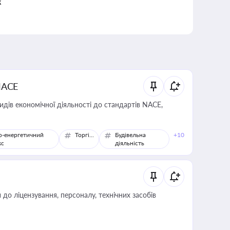
к
NACE
идів економічної діяльності до стандартів NACE,
о-енергетичний
Торгівля
Будівельна
+10
кс
діяльність
о ліцензування, персоналу, технічних засобів