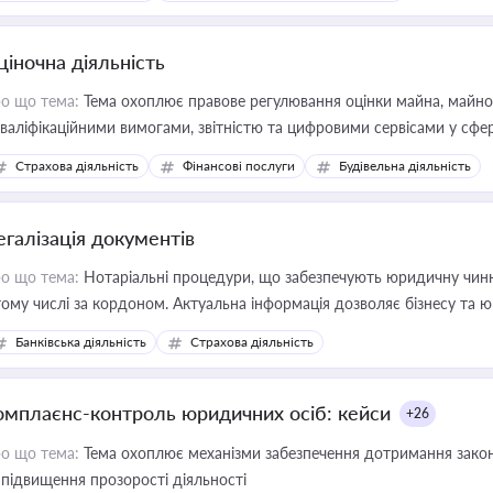
ціночна діяльність
о що тема:
Тема охоплює правове регулювання оцінки майна, майнови
кваліфікаційними вимогами, звітністю та цифровими сервісами у сфер
дійних змін у цій сфері корисне для власника бізнесу, керівника, юр
Страхова діяльність
Фінансові послуги
Будівельна діяльність
иватизації, оренди державного майна, корпоративних угод і перевірки
егалізація документів
о що тема:
Нотаріальні процедури, що забезпечують юридичну чинні
тому числі за кордоном. Актуальна інформація дозволяє бізнесу т
зиків недійсності та забезпечувати їх належне прийняття органами 
Банківська діяльність
Страхова діяльність
омплаєнс-контроль юридичних осіб: кейси
+26
о що тема:
Тема охоплює механізми забезпечення дотримання зако
 підвищення прозорості діяльності