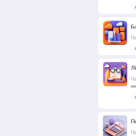
Ба
Пр
Лі
Пр
не
П
Пр