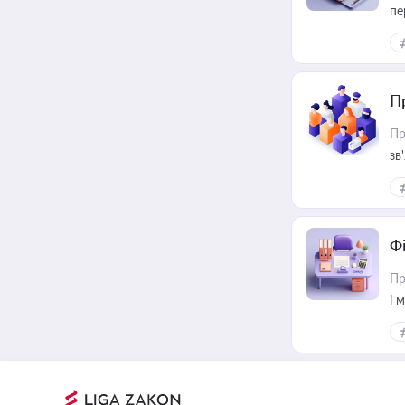
пе
П
Пр
зв
Ф
Пр
і 