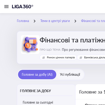
Головна
Теми в центрі уваги
Фінансові та пл
Фінансові та платіжн
ПРО ЩО ТЕМА:
Ринок цінних паперів
Банківська діял
Головне за добу (AI)
Усі публікації
ГОЛОВНЕ ЗА ДОБУ
Головне за 
Головне за сьогодні
Опрацьова