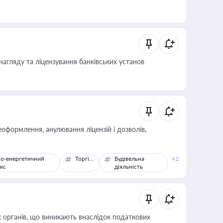
нагляду та ліцензування банківських установ
оформлення, анулювання ліцензій і дозволів,
о-енергетичний
Торгівля
Будівельна
+2
кс
діяльність
 органів, що виникають внаслідок податкових