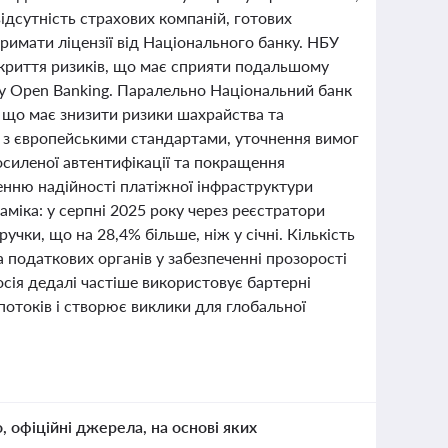
ідсутність страхових компаній, готових
тримати ліцензії від Національного банку. НБУ
окриття ризиків, що має сприяти подальшому
ку Open Banking. Паралельно Національний банк
, що має знизити ризики шахрайства та
 з європейськими стандартами, уточнення вимог
осиленої автентифікації та покращення
щенню надійності платіжної інфраструктури
аміка: у серпні 2025 року через реєстратори
ки, що на 28,4% більше, ніж у січні. Кількість
та податкових органів у забезпеченні прозорості
осія дедалі частіше використовує бартерні
отоків і створює виклики для глобальної
о, офіційні джерела, на основі яких