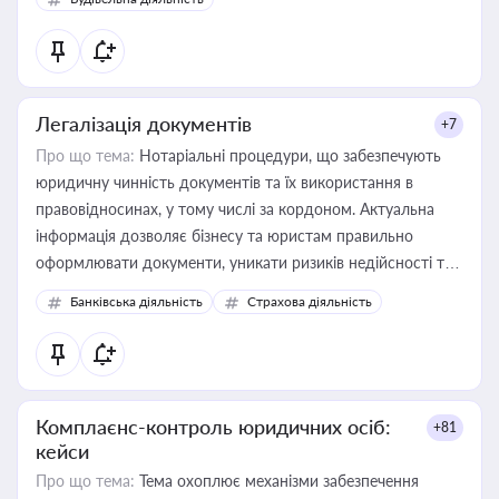
державного майна, корпоративних угод і перевірки
статусу суб'єктів оціночної діяльності
Легалізація документів
+7
Про що тема:
Нотаріальні процедури, що забезпечують
юридичну чинність документів та їх використання в
правовідносинах, у тому числі за кордоном. Актуальна
інформація дозволяє бізнесу та юристам правильно
оформлювати документи, уникати ризиків недійсності та
забезпечувати їх належне прийняття органами влади та
Банківська діяльність
Страхова діяльність
контрагентами
Комплаєнс-контроль юридичних осіб:
+81
кейси
Про що тема:
Тема охоплює механізми забезпечення