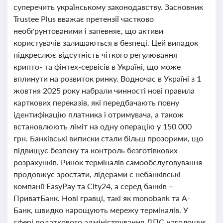
суперечить українському законодавству. Засновник
Trustee Plus вважає претензії частково
необґрунтованими і запевняє, що активи
користувачів залишаються в безпеці. Цей випадок
підкреслює відсутність чіткого регулювання
крипто- та фінтех-сервісів в Україні, що може
вплинути на розвиток ринку. Водночас в Україні з 1
жовтня 2025 року набрали чинності нові правила
карткових переказів, які передбачають повну
ідентифікацію платника і отримувача, а також
встановлюють ліміт на одну операцію у 150 000
грн. Банківські виписки стали більш прозорими, що
підвищує безпеку та контроль безготівкових
розрахунків. Ринок терміналів самообслуговування
продовжує зростати, лідерами є небанківські
компанії EasyPay та City24, а серед банків –
ПриватБанк. Нові гравці, такі як monobank та А-
Банк, швидко нарощують мережу терміналів. У
сфері податкового адміністрування ДПС наголошує