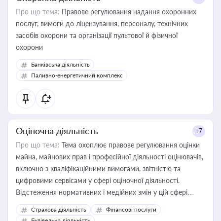
Про що тема:
Правове регулювання надання охоронних
послуг, вимоги до ліцензування, персоналу, технічних
засобів охорони та організації пультової й фізичної
охорони
Банківська діяльність
Паливно-енергетичний комплекс
Оціночна діяльність
+7
Про що тема:
Тема охоплює правове регулювання оцінки
майна, майнових прав і професійної діяльності оцінювачів,
включно з кваліфікаційними вимогами, звітністю та
цифровими сервісами у сфері оціночної діяльності.
Відстеження нормативних і медійних змін у цій сфері
корисне для власника бізнесу, керівника, юриста або
Страхова діяльність
Фінансові послуги
бухгалтера під час оподаткування, приватизації, оренди
Будівельна діяльність