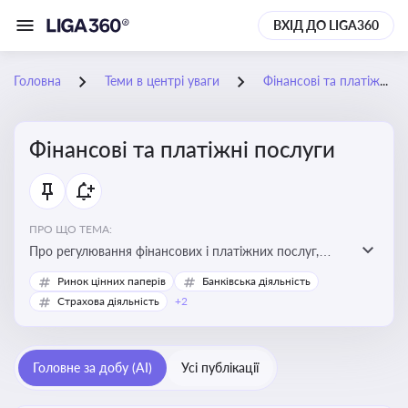
ВХІД ДО LIGA360
Головна
Теми в центрі уваги
Фінансові та платіжні послуги
Фінансові та платіжні послуги
ПРО ЩО ТЕМА:
Про регулювання фінансових і платіжних послуг,
управління коштами, приймання платежів та
Ринок цінних паперів
Банківська діяльність
дотримання ліцензійних вимог
Страхова діяльність
+2
Головне за добу (AI)
Усі публікації