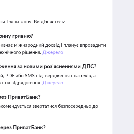
ьні запитання. Ви дізнаєтесь:
онну гривню?
У вивчає міжнародний досвід і планує впровадити
технічного рішення.
Джерело
дження за новими роз'ясненнями ДПС?
цій, PDF або SMS підтвердження платежів, а
ат на відрядження.
Джерело
рез ПриватБанк?
екомендується звертатися безпосередньо до
через ПриватБанк?