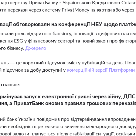
партнерству ПриватБанку з Українською Кредитовою Спілко
ти перекази через систему PrivatMoney на картки або через
овації обговорювали на конференції НБУ щодо платі
вали роль відкритого банкінгу, інновації в цифрових платеж
ення ESG у фінансовому секторі та новий закон про фактор
го бізнесу.
Джерело
тань — це короткий підсумок змісту публікацій за день. По
 підсумок за добу доступні у
комерційній версії Платформи
 головне:
рмінував запуск електронної гривні через війну, ДПС
ня, а ПриватБанк оновив правила грошових переказі
ий банк України повідомив про відтермінування впровадження
чи необхідність ретельного вивчення міжнародного досвіду
ової валюти планується після стабілізації ситуації, оскільки