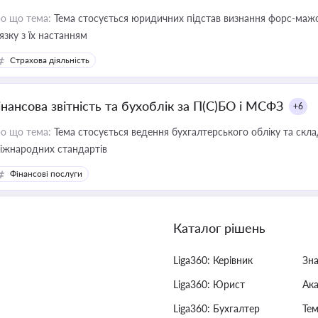
о що тема:
Тема стосується юридичних підстав визнання форс-мажор
'язку з їх настанням
Страхова діяльність
інансова звітність та бухоблік за П(С)БО і МСФЗ
+6
о що тема:
Тема стосується ведення бухгалтерського обліку та скла
міжнародних стандартів
Фінансові послуги
Каталог рішень
Liga360: Керівник
Зн
Liga360: Юрист
Ак
Liga360: Бухгалтер
Тем