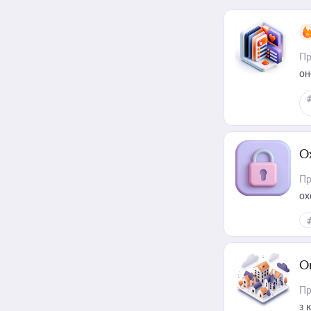
Пр
он
О
Пр
ох
О
Пр
з 