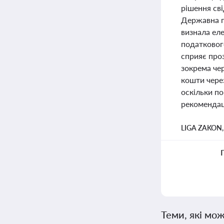
рішення сві
Державна п
визнала еле
податкового
сприяє про
зокрема че
кошти через
оскільки по
рекомендаці
LIGA ZAKON
Теми, які мож