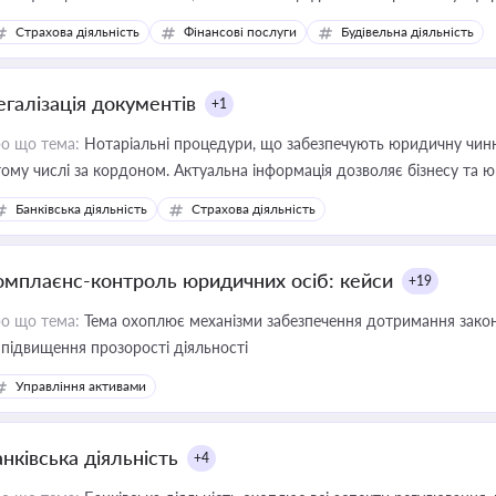
дійних змін у цій сфері корисне для власника бізнесу, керівника, юр
Страхова діяльність
Фінансові послуги
Будівельна діяльність
иватизації, оренди державного майна, корпоративних угод і перевірки
егалізація документів
+1
о що тема:
Нотаріальні процедури, що забезпечують юридичну чинні
тому числі за кордоном. Актуальна інформація дозволяє бізнесу т
зиків недійсності та забезпечувати їх належне прийняття органами 
Банківська діяльність
Страхова діяльність
омплаєнс-контроль юридичних осіб: кейси
+19
о що тема:
Тема охоплює механізми забезпечення дотримання зако
 підвищення прозорості діяльності
Управління активами
нківська діяльність
+4