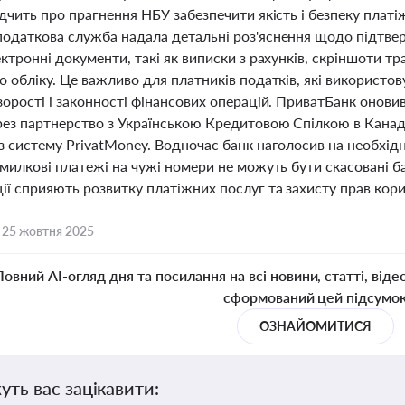
дчить про прагнення НБУ забезпечити якість і безпеку платі
одаткова служба надала детальні роз'яснення щодо підтве
ктронні документи, такі як виписки з рахунків, скріншоти тра
 обліку. Це важливо для платників податків, які використов
зорості і законності фінансових операцій. ПриватБанк онови
рез партнерство з Українською Кредитовою Спілкою в Канад
 систему PrivatMoney. Водночас банк наголосив на необхідно
милкові платежі на чужі номери не можуть бути скасовані б
ї сприяють розвитку платіжних послуг та захисту прав корис
,
25 жовтня 2025
Повний AI-огляд дня та посилання на всі новини, статті, віде
сформований цей підсумо
ОЗНАЙОМИТИСЯ
уть вас зацікавити: