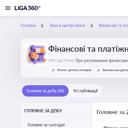
Головна
Теми в центрі уваги
Фінансові та пл
Фінансові та платіжн
ПРО ЩО ТЕМА:
Ринок цінних паперів
Банківська діял
Головне за добу (AI)
Усі публікації
ГОЛОВНЕ ЗА ДОБУ
Головне за 
Головне за сьогодні
Опрацьова