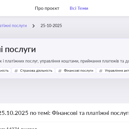
Про проєкт
Всі Теми
атіжні послуги
25-10-2025
і послуги
Про регулювання фінансових і платіжних послуг, управління коштами, прийм
ьність
Страхова діяльність
Фінансові послуги
Управління ак
25.10.2025 по темі: Фінансові та платіжні послу
но:
14374 джерел