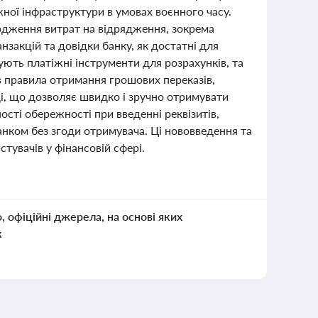
жної інфраструктури в умовах воєнного часу.
рдження витрат на відрядження, зокрема
нзакцій та довідки банку, як достатні для
ують платіжні інструменти для розрахунків, та
в правила отримання грошових переказів,
і, що дозволяє швидко і зручно отримувати
сті обережності при введенні реквізитів,
анком без згоди отримувача. Ці нововведення та
тувачів у фінансовій сфері.
о, офіційні джерела, на основі яких
к