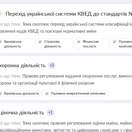
Перехід української системи КВЕД до стандартів 
о що тема:
Тема охоплює перехід української системи класифікації в
овлення кодів КВЕД та пов'язані нормативні зміни
Банківська
Страхова
Фінансові
Паливн
діяльність
діяльність
послуги
компле
хоронна діяльність
+2
о що тема:
Правове регулювання надання охоронних послуг, вимоги д
орони та організації пультової й фізичної охорони
Банківська діяльність
Паливно-енергетичний комплекс
ціночна діяльність
+1
о що тема:
Тема охоплює правове регулювання оцінки майна, майнови
кваліфікаційними вимогами, звітністю та цифровими сервісами у сфер