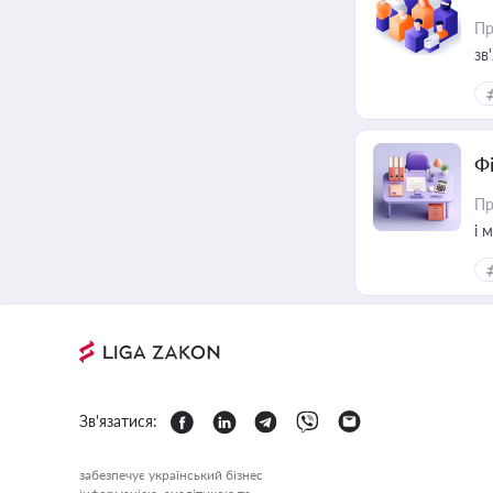
Пр
зв
Ф
Пр
і 
Зв'язатися:
забезпечує український бізнес