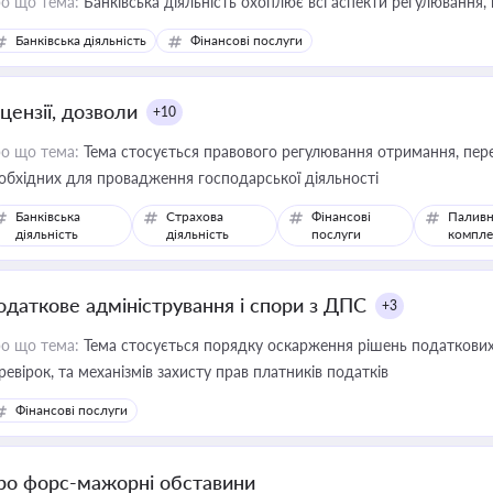
о що тема:
Банківська діяльність охоплює всі аспекти регулювання, 
Банківська діяльність
Фінансові послуги
цензії, дозволи
+10
о що тема:
Тема стосується правового регулювання отримання, пере
обхідних для провадження господарської діяльності
Банківська
Страхова
Фінансові
Паливн
діяльність
діяльність
послуги
компле
одаткове адміністрування і спори з ДПС
+3
о що тема:
Тема стосується порядку оскарження рішень податкових
ревірок, та механізмів захисту прав платників податків
Фінансові послуги
ро форс-мажорні обставини