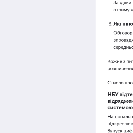
Завдяки 
отримува
Які інн
Обговорю
впровадж
середньо
Кожне з пи
розширений
Стисло про
НБУ відте
відряджен
системою
Національн
підкреслюю
Запуск цифр