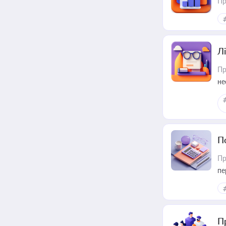
Пр
Лі
Пр
не
П
Пр
пе
П