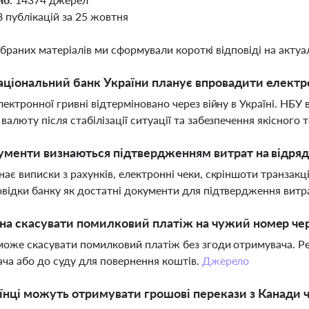
8 публікацій за 25 жовтня
ібраних матеріалів ми сформували короткі відповіді на актуал
ціональний банк України планує впровадити електр
лектронної гривні відтерміновано через війну в Україні. НБ
валюту після стабілізації ситуації та забезпечення якісного 
ументи визнаються підтвердженням витрат на відря
ає виписки з рахунків, електронні чеки, скріншоти транзак
відки банку як достатні документи для підтвердження витр
а скасувати помилковий платіж на чужий номер че
може скасувати помилковий платіж без згоди отримувача. Р
ча або до суду для повернення коштів.
Джерело
їнці можуть отримувати грошові перекази з Канади 