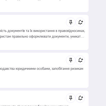
иста або бухгалтера під час оподаткування,
 статусу суб'єктів оціночної діяльності
сть документів та їх використання в правовідносинах,
а юристам правильно оформлювати документи, уникати
влади та контрагентами
нодавства юридичними особами, запобігання ризикам