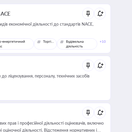
NACE
идів економічної діяльності до стандартів NACE,
о-енергетичний
Торгівля
Будівельна
+10
кс
діяльність
о ліцензування, персоналу, технічних засобів
х прав і професійної діяльності оцінювачів, включно
і оціночної діяльності. Відстеження нормативних і