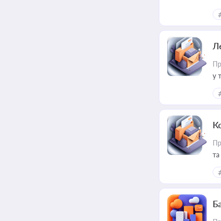
ме
пр
Л
Пр
у 
ри
К
Пр
та
Ба