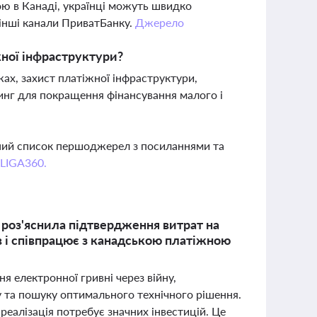
ю в Канаді, українці можуть швидко
 інші канали ПриватБанку.
Джерело
жної інфраструктури?
ах, захист платіжної інфраструктури,
инг для покращення фінансування малого і
вний список першоджерел з посиланнями та
 LIGA360.
 роз'яснила підтвердження витрат на
в і співпрацює з канадською платіжною
 електронної гривні через війну,
 та пошуку оптимального технічного рішення.
 реалізація потребує значних інвестицій. Це