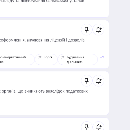
нагляду та ліцензування банківських установ
оформлення, анулювання ліцензій і дозволів,
о-енергетичний
Торгівля
Будівельна
+2
кс
діяльність
 органів, що виникають внаслідок податкових