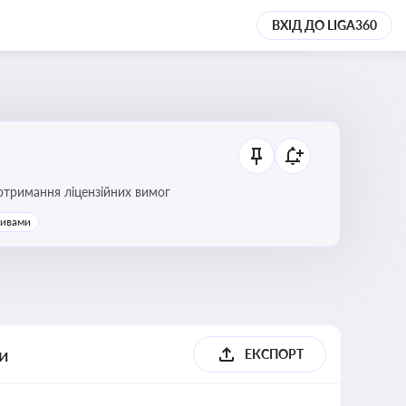
ВХІД ДО LIGA360
ання платежів та дотримання ліцензійних вимог
тивами
ги
ЕКСПОРТ