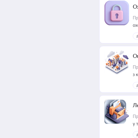
О
Пр
ох
О
Пр
з 
ме
пр
Л
Пр
у 
ри