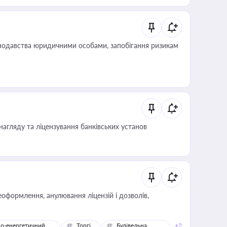
нодавства юридичними особами, запобігання ризикам
нагляду та ліцензування банківських установ
оформлення, анулювання ліцензій і дозволів,
о-енергетичний
Торгівля
Будівельна
+2