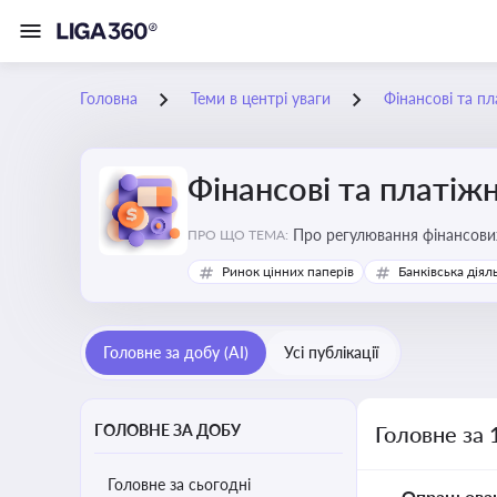
Головна
Теми в центрі уваги
Фінансові та пл
Фінансові та платіжн
ПРО ЩО ТЕМА:
Ринок цінних паперів
Банківська діял
Головне за добу (AI)
Усі публікації
ГОЛОВНЕ ЗА ДОБУ
Головне за 
Головне за сьогодні
Опрацьова