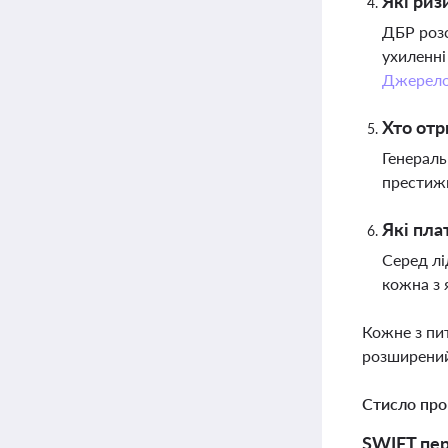
Які риз
ДБР розс
ухиленні
Джерел
Хто отр
Генераль
престижн
Які пла
Серед лі
кожна з 
Кожне з пи
розширений
Стисло про
SWIFT пер