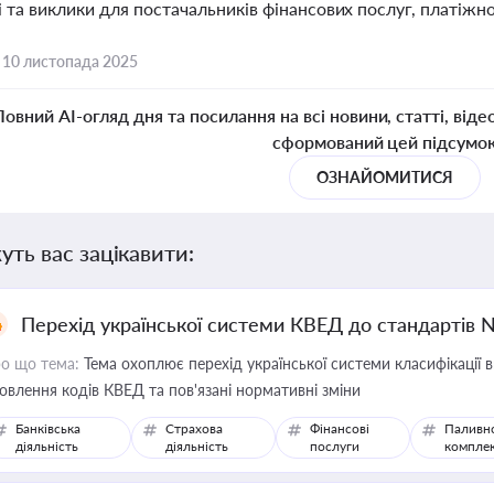
та виклики для постачальників фінансових послуг, платіжно
,
10 листопада 2025
Повний AI-огляд дня та посилання на всі новини, статті, віде
сформований цей підсумо
ОЗНАЙОМИТИСЯ
уть вас зацікавити:
Перехід української системи КВЕД до стандартів 
о що тема:
Тема охоплює перехід української системи класифікації в
овлення кодів КВЕД та пов'язані нормативні зміни
Банківська
Страхова
Фінансові
Паливн
діяльність
діяльність
послуги
компле