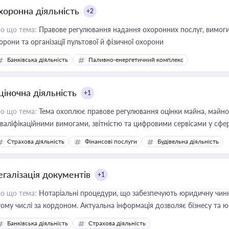
хоронна діяльність
+2
о що тема:
Правове регулювання надання охоронних послуг, вимоги д
орони та організації пультової й фізичної охорони
Банківська діяльність
Паливно-енергетичний комплекс
ціночна діяльність
+1
о що тема:
Тема охоплює правове регулювання оцінки майна, майнови
кваліфікаційними вимогами, звітністю та цифровими сервісами у сфер
дійних змін у цій сфері корисне для власника бізнесу, керівника, юр
Страхова діяльність
Фінансові послуги
Будівельна діяльність
иватизації, оренди державного майна, корпоративних угод і перевірки
егалізація документів
+1
о що тема:
Нотаріальні процедури, що забезпечують юридичну чинні
тому числі за кордоном. Актуальна інформація дозволяє бізнесу т
зиків недійсності та забезпечувати їх належне прийняття органами 
Банківська діяльність
Страхова діяльність