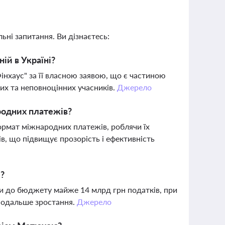
ьні запитання. Ви дізнаєтесь:
ій в Україні?
Фінхаус" за її власною заявою, що є частиною
их та неповноцінних учасників.
Джерело
родних платежів?
ормат міжнародних платежів, роблячи їх
, що підвищує прозорість і ефективність
і?
или до бюджету майже 14 млрд грн податків, при
подальше зростання.
Джерело