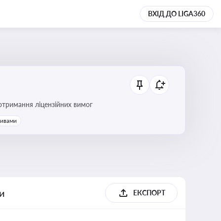
ВХІД ДО LIGA360
ання платежів та дотримання ліцензійних вимог
тивами
ги
ЕКСПОРТ