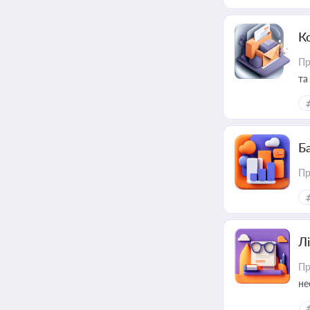
К
Пр
та
Ба
Пр
Лі
Пр
не