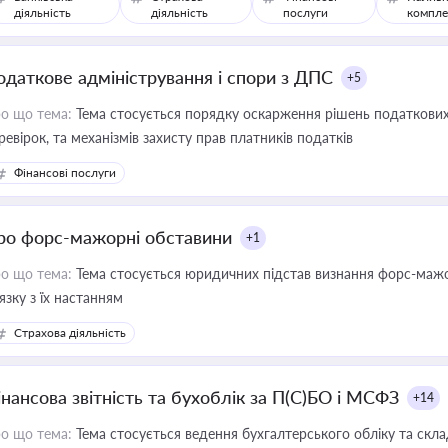
діяльність
діяльність
послуги
компле
одаткове адміністрування і спори з ДПС
+5
о що тема:
Тема стосується порядку оскарження рішень податкових
ревірок, та механізмів захисту прав платників податків
Фінансові послуги
ро форс-мажорні обставини
+1
о що тема:
Тема стосується юридичних підстав визнання форс-мажор
'язку з їх настанням
Страхова діяльність
інансова звітність та бухоблік за П(С)БО і МСФЗ
+14
о що тема:
Тема стосується ведення бухгалтерського обліку та скла