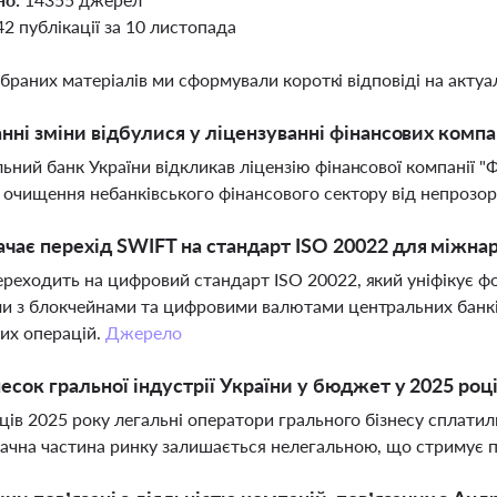
42 публікації за 10 листопада
ібраних матеріалів ми сформували короткі відповіді на актуал
анні зміни відбулися у ліцензуванні фінансових компан
ьний банк України відкликав ліцензію фінансової компанії "
 очищення небанківського фінансового сектору від непрозор
чає перехід SWIFT на стандарт ISO 20022 для міжна
реходить на цифровий стандарт ISO 20022, який уніфікує ф
и з блокчейнами та цифровими валютами центральних банків
их операцій.
Джерело
есок гральної індустрії України у бюджет у 2025 роц
яців 2025 року легальні оператори грального бізнесу сплат
ачна частина ринку залишається нелегальною, що стримує 