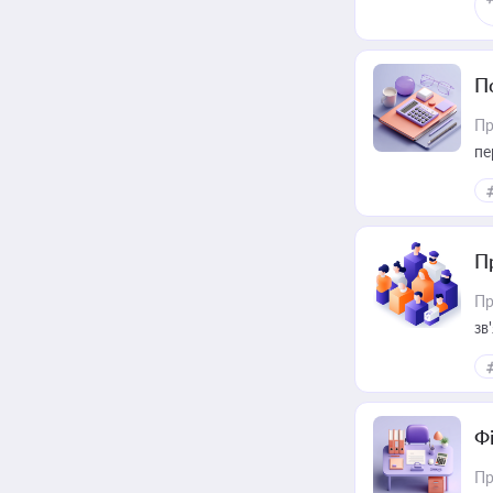
П
Пр
пе
П
Пр
зв
Ф
Пр