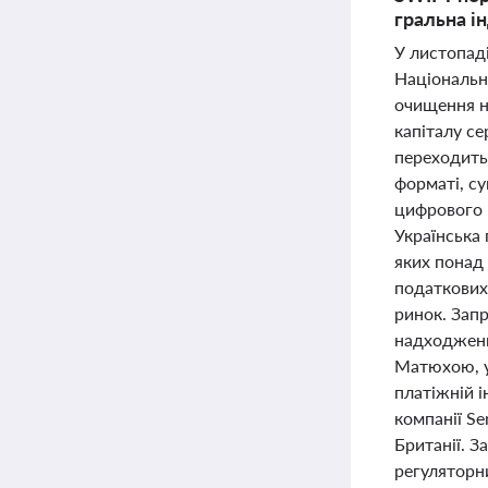
гральна і
У листопаді
Національни
очищення не
капіталу с
переходить
форматі, с
цифрового к
Українська 
яких понад 
податкових
ринок. Зап
надходжень
Матюхою, у 
платіжній 
компанії S
Британії. З
регуляторн