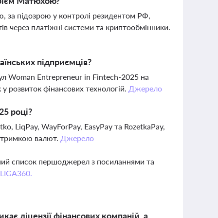
ндрієм Матюхою?
, за підозрою у контролі резидентом РФ,
штів через платіжні системи та криптообмінники.
аїнських підприємців?
л Woman Entrepreneur in Fintech-2025 на
к у розвиток фінансових технологій.
Джерело
25 році?
ko, LiqPay, WayForPay, EasyPay та RozetkaPay,
ідтримкою валют.
Джерело
вний список першоджерел з посиланнями та
 LIGA360.
кає ліцензії фінансових компаній, а