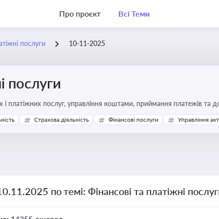
Про проєкт
Всі Теми
атіжні послуги
10-11-2025
і послуги
Про регулювання фінансових і платіжних послуг, управління коштами, прийм
ьність
Страхова діяльність
Фінансові послуги
Управління ак
10.11.2025 по темі: Фінансові та платіжні послу
но:
14355 джерел