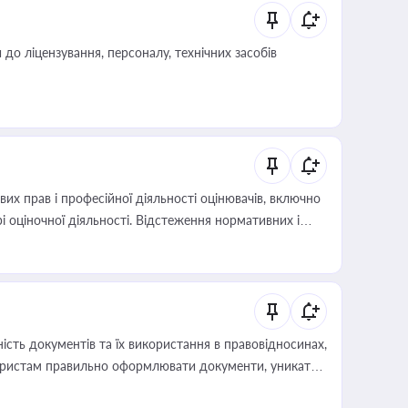
о ліцензування, персоналу, технічних засобів
х прав і професійної діяльності оцінювачів, включно
і оціночної діяльності. Відстеження нормативних і
иста або бухгалтера під час оподаткування,
 статусу суб'єктів оціночної діяльності
сть документів та їх використання в правовідносинах,
а юристам правильно оформлювати документи, уникати
влади та контрагентами