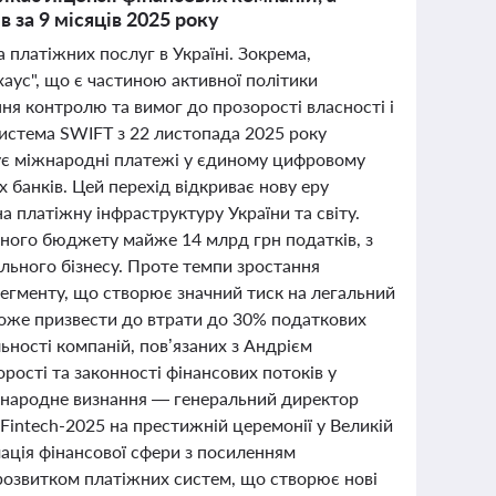
 за 9 місяців 2025 року
 платіжних послуг в Україні. Зокрема,
хаус", що є частиною активної політики
ня контролю та вимог до прозорості власності і
система SWIFT з 22 листопада 2025 року
ує міжнародні платежі у єдиному цифровому
банків. Цей перехід відкриває нову еру
 платіжну інфраструктуру України та світу.
авного бюджету майже 14 млрд грн податків, з
ального бізнесу. Проте темпи зростання
егменту, що створює значний тиск на легальний
оже призвести до втрати до 30% податкових
ності компаній, пов’язаних з Андрієм
рості та законності фінансових потоків у
міжнародне визнання — генеральний директор
Fintech-2025 на престижній церемонії у Великій
мація фінансової сфери з посиленням
розвитком платіжних систем, що створює нові