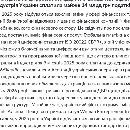
ндустрія України сплатила майже 14 млрд грн податків
 2025 року відбуваються важливі зміни у сфері фінансових та
й банк України відкликав ліцензію фінансової компанії "Фін
банківського фінансового сектору. Це свідчить про посилен
еред постачальників фінансових послуг. Глобальна платіжна 
 на новий цифровий стандарт ISO 20022 CBPR+, який уніфік
умісному з блокчейнами та цифровими валютами центральних 
онтролю та програмованої ліквідності, що суттєво вплине на
гральна індустрія за 9 місяців 2025 року сплатила до держ
66% забезпечили члени Асоціації українських операторів гр
 надходжень сповільнилися через активність нелегального с
ровадження нових обмежень для гравців легальних казино м
 у 2026 році. Також тривають розслідування ДБР щодо діяль
сфері азартних ігор, що підкреслює увагу держави до прозо
інфраструктурі. У той же час, український фінтех отримує 
ends Альона Шевцова отримала титул Woman Entrepreneur in 
агалом, у 2025 році в Україні відбувається активна трансфор
их вимог, впровадженням сучасних цифрових стандартів та 