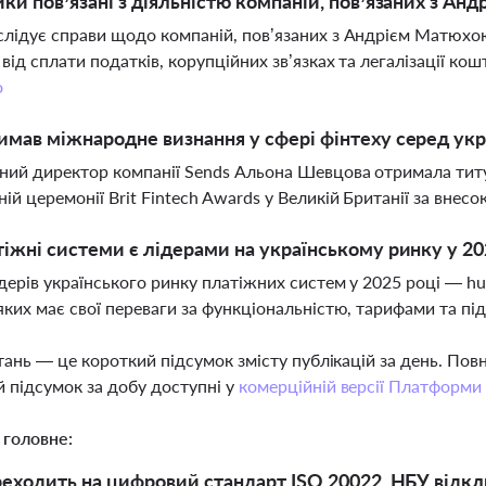
ики пов’язані з діяльністю компаній, пов’язаних з А
лідує справи щодо компаній, пов’язаних з Андрієм Матюхою
 від сплати податків, корупційних зв’язках та легалізації ко
о
имав міжнародне визнання у сфері фінтеху серед укр
ний директор компанії Sends Альона Шевцова отримала титу
ій церемонії Brit Fintech Awards у Великій Британії за внесо
тіжні системи є лідерами на українському ринку у 20
дерів українського ринку платіжних систем у 2025 році — hut
яких має свої переваги за функціональністю, тарифами та п
тань — це короткий підсумок змісту публікацій за день. По
 підсумок за добу доступні у
комерційній версії Платформи
 головне:
еходить на цифровий стандарт ISO 20022, НБУ відкли