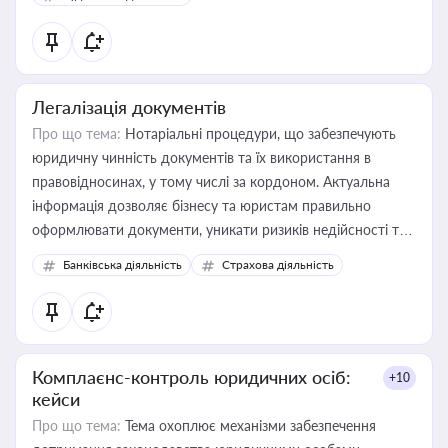
державного майна, корпоративних угод і перевірки
статусу суб'єктів оціночної діяльності
Легалізація документів
Про що тема:
Нотаріальні процедури, що забезпечують
юридичну чинність документів та їх використання в
правовідносинах, у тому числі за кордоном. Актуальна
інформація дозволяє бізнесу та юристам правильно
оформлювати документи, уникати ризиків недійсності та
забезпечувати їх належне прийняття органами влади та
Банківська діяльність
Страхова діяльність
контрагентами
Комплаєнс-контроль юридичних осіб:
+10
кейси
Про що тема:
Тема охоплює механізми забезпечення