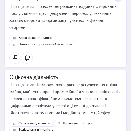
Про що тема:
Правове регулювання надання охоронних
послуг, вимоги до ліцензування, персоналу, технічних
засобів охорони та організації пультової й фізичної
охорони
Банківська діяльність
Паливно-енергетичний комплекс
Оціночна діяльність
Про що тема:
Тема охоплює правове регулювання оцінки
майна, майнових прав і професійної діяльності оцінювачів,
включно з кваліфікаційними вимогами, звітністю та
цифровими сервісами у сфері оціночної діяльності.
Відстеження нормативних і медійних змін у цій сфері
корисне для власника бізнесу, керівника, юриста або
Страхова діяльність
Фінансові послуги
бухгалтера під час оподаткування, приватизації, оренди
Будівельна діяльність