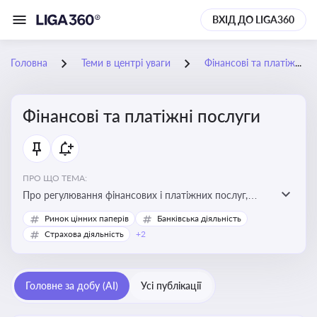
ВХІД ДО LIGA360
Головна
Теми в центрі уваги
Фінансові та платіжні послуги
Фінансові та платіжні послуги
ПРО ЩО ТЕМА:
Про регулювання фінансових і платіжних послуг,
управління коштами, приймання платежів та
Ринок цінних паперів
Банківська діяльність
дотримання ліцензійних вимог
Страхова діяльність
+2
Головне за добу (AI)
Усі публікації