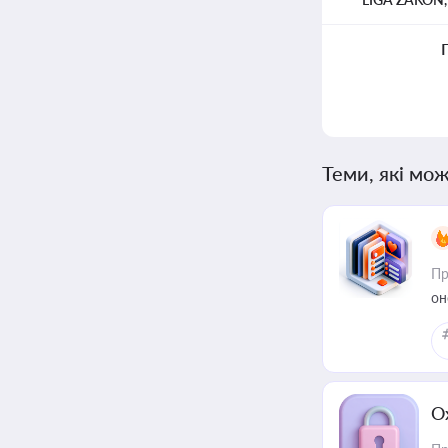
Теми, які мож
Пр
он
О