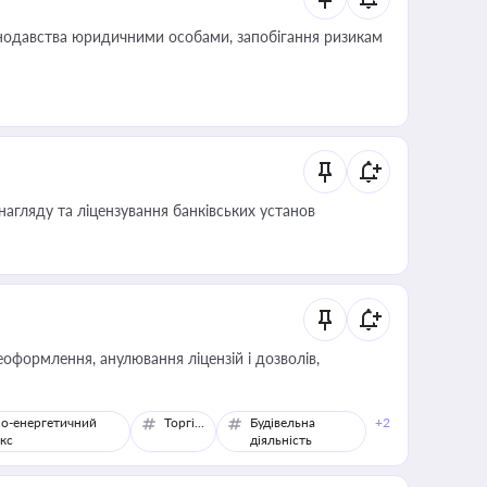
нодавства юридичними особами, запобігання ризикам
нагляду та ліцензування банківських установ
оформлення, анулювання ліцензій і дозволів,
о-енергетичний
Торгівля
Будівельна
+2
кс
діяльність