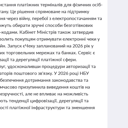
истання платіжних терміналів для фізичних осіб-
стану. Це рішення спрямоване на підтримку
ня через війну, перебої з електропостачанням та
ожуть обирати зручні способи безготівкових
-кодами. Кабінет Міністрів також затвердив
зволить покупцям отримувати електронні чеки у
айн. Запуск єЧеку запланований на 2026 рік у
их торговельних мережах та банках. Сервіс є
ції та дерегуляції платіжної сфери.
луг, удосконаливши процедури авторизації та
аторів поштового зв'язку. У 2026 році НБУ
абезпечення дотримання законодавства та
имчасово призупинила виведення коштів на
незручності, але не впливає на можливість
ють тенденції цифровізації, дерегуляції та
ності платіжної інфраструктури та зменшення