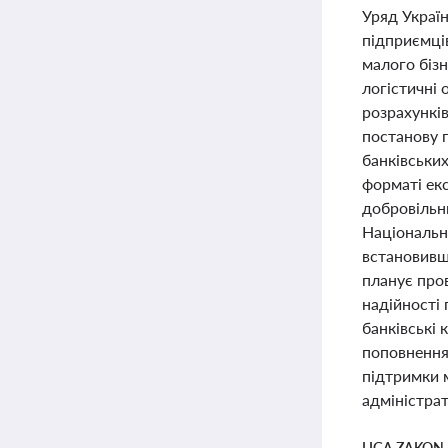
Уряд Україн
підприємців
малого бізн
логістичні
розрахункі
постанову п
банківських
форматі ек
добровільн
Національн
встановивши
планує про
надійності
банківські 
поповнення 
підтримки м
адміністра
LIGA ZAKON