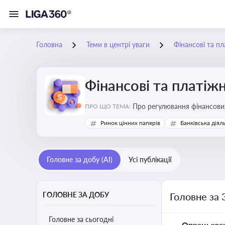
Головна
Теми в центрі уваги
Фінансові та пл
Фінансові та платіжн
ПРО ЩО ТЕМА:
Ринок цінних паперів
Банківська діял
Головне за добу (AI)
Усі публікації
ГОЛОВНЕ ЗА ДОБУ
Головне за 
Головне за сьогодні
Опрацьова