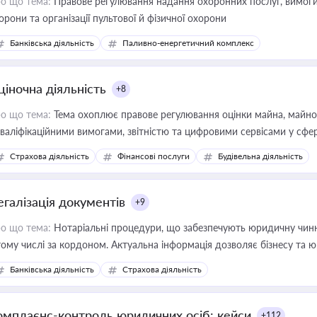
о що тема:
Правове регулювання надання охоронних послуг, вимоги д
орони та організації пультової й фізичної охорони
Банківська діяльність
Паливно-енергетичний комплекс
ціночна діяльність
+8
о що тема:
Тема охоплює правове регулювання оцінки майна, майнови
кваліфікаційними вимогами, звітністю та цифровими сервісами у сфер
дійних змін у цій сфері корисне для власника бізнесу, керівника, юр
Страхова діяльність
Фінансові послуги
Будівельна діяльність
иватизації, оренди державного майна, корпоративних угод і перевірки
егалізація документів
+9
о що тема:
Нотаріальні процедури, що забезпечують юридичну чинні
тому числі за кордоном. Актуальна інформація дозволяє бізнесу т
зиків недійсності та забезпечувати їх належне прийняття органами 
Банківська діяльність
Страхова діяльність
омплаєнс-контроль юридичних осіб: кейси
+112