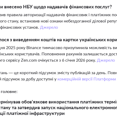
ни внесено НБУ щодо надавачів фінансових послуг?
ив правила авторизації надавачів фінансових і платіжних п
ого стану, встановив нові ознаки небездоганної ділової репу
 фінансових установ.
Джерело
ося з виведенням коштів на картки українських кори
дня 2025 року Binance тимчасово призупинила можливість ви
їнських користувачів. Поповнення рахунків залишається дост
го сервісу Zen.com очікується з 6 січня 2026 року.
Джерело
тань — це короткий підсумок змісту публікацій за день. По
 підсумок за добу доступні у
комерційній версії Платформи
 головне:
ермінував обов'язкове використання платіжних термі
стану та затвердив запуск національного електронного
ції платіжної інфраструктури