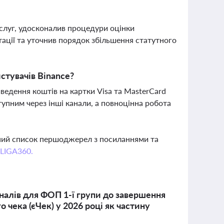
ослуг, удосконалив процедури оцінки
тації та уточнив порядок збільшення статутного
стувачів Binance?
ведення коштів на картки Visa та MasterCard
упним через інші канали, а повноцінна робота
вний список першоджерел з посиланнями та
 LIGA360.
налів для ФОП 1-ї групи до завершення
 чека (єЧек) у 2026 році як частину