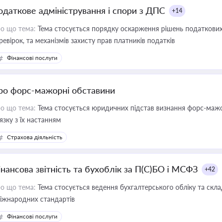
одаткове адміністрування і спори з ДПС
+14
о що тема:
Тема стосується порядку оскарження рішень податкових
ревірок, та механізмів захисту прав платників податків
Фінансові послуги
ро форс-мажорні обставини
о що тема:
Тема стосується юридичних підстав визнання форс-мажор
'язку з їх настанням
Страхова діяльність
інансова звітність та бухоблік за П(С)БО і МСФЗ
+42
о що тема:
Тема стосується ведення бухгалтерського обліку та скла
міжнародних стандартів
Фінансові послуги