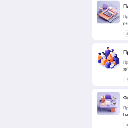
П
Пр
пе
П
Пр
зв
Ф
Пр
і 