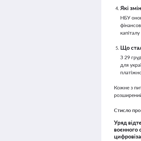
Які змі
НБУ онов
фінансов
капіталу
Що стал
З 29 гру
для укра
платіжно
Кожне з пи
розширений
Стисло про
Уряд відт
воєнного 
цифровіза