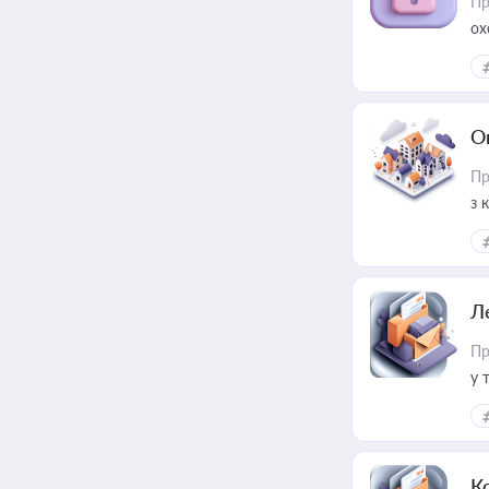
Пр
ох
О
Пр
з 
ме
пр
Л
Пр
у 
ри
К