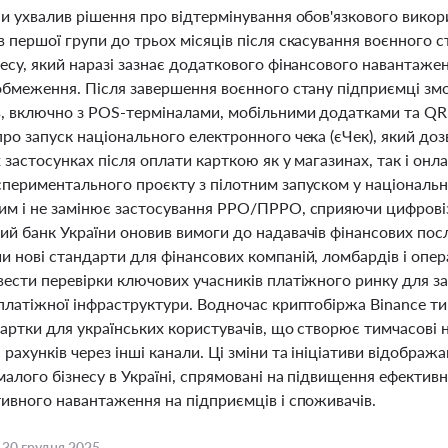
и ухвалив рішення про відтермінування обов'язкового викор
 першої групи до трьох місяців після скасування воєнного 
есу, який наразі зазнає додаткового фінансового навантажен
 обмеження. Після завершення воєнного стану підприємці зм
в, включно з POS-терміналами, мобільними додатками та QR
ро запуск національного електронного чека (єЧек), який до
 застосунках після оплати карткою як у магазинах, так і онл
спериментального проєкту з пілотним запуском у національн
им і не замінює застосування РРО/ПРРО, сприяючи цифровіза
ий банк України оновив вимоги до надавачів фінансових пос
 нові стандарти для фінансових компаній, ломбардів і опер
вести перевірки ключових учасників платіжного ринку для з
 платіжної інфраструктури. Водночас криптобіржа Binance т
картки для українських користувачів, що створює тимчасові 
рахунків через інші канали. Ці зміни та ініціативи відобража
алого бізнесу в Україні, спрямовані на підвищення ефектив
тивного навантаження на підприємців і споживачів.
,
30 грудня 2025