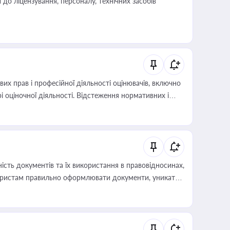
о ліцензування, персоналу, технічних засобів
х прав і професійної діяльності оцінювачів, включно
і оціночної діяльності. Відстеження нормативних і
иста або бухгалтера під час оподаткування,
 статусу суб'єктів оціночної діяльності
сть документів та їх використання в правовідносинах,
а юристам правильно оформлювати документи, уникати
влади та контрагентами