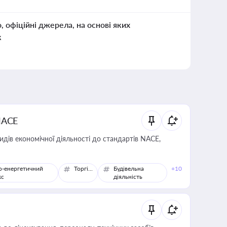
о, офіційні джерела, на основі яких
к
NACE
идів економічної діяльності до стандартів NACE,
о-енергетичний
Торгівля
Будівельна
+10
кс
діяльність