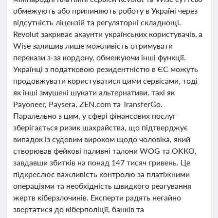
обмежують або припиняють роботу в Україні через
відсутність ліцензій та регуляторні складнощі.
Revolut закриває акаунти українських користувачів, а
Wise залишив лише можливість отримувати
перекази з-за кордону, обмежуючи інші функції.
Українці з податковою резидентністю в ЄС можуть
продовжувати користуватися цими сервісами, тоді
як інші змушені шукати альтернативи, такі як
Payoneer, Paysera, ZEN.com та TransferGo.
Паралельно з цим, у сфері фінансових послуг
зберігається ризик шахрайства, що підтверджує
випадок із судовим вироком щодо чоловіка, який
створював фейкові паливні талони WOG та OKKO,
завдавши збитків на понад 147 тисяч гривень. Це
підкреслює важливість контролю за платіжними
операціями та необхідність швидкого реагування
жертв кіберзлочинів. Експерти радять негайно
звертатися до кіберполіції, банків та