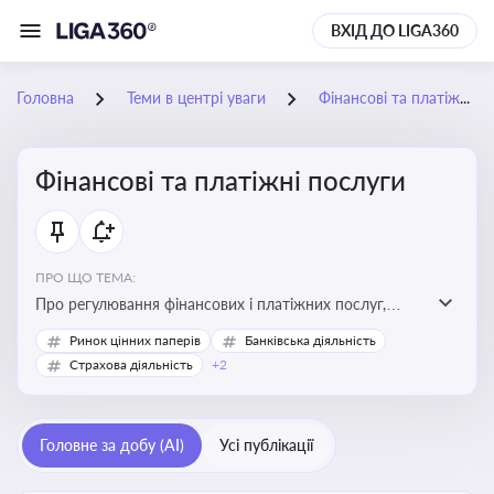
ВХІД ДО LIGA360
Головна
Теми в центрі уваги
Фінансові та платіжні послуги
Фінансові та платіжні послуги
ПРО ЩО ТЕМА:
Про регулювання фінансових і платіжних послуг,
управління коштами, приймання платежів та
Ринок цінних паперів
Банківська діяльність
дотримання ліцензійних вимог
Страхова діяльність
+2
Головне за добу (AI)
Усі публікації