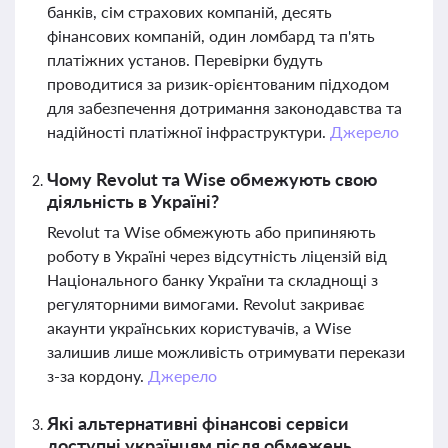
банків, сім страхових компаній, десять
фінансових компаній, один ломбард та п'ять
платіжних установ. Перевірки будуть
проводитися за ризик-орієнтованим підходом
для забезпечення дотримання законодавства та
надійності платіжної інфраструктури.
Джерело
Чому Revolut та Wise обмежують свою
діяльність в Україні?
Revolut та Wise обмежують або припиняють
роботу в Україні через відсутність ліцензій від
Національного банку України та складнощі з
регуляторними вимогами. Revolut закриває
акаунти українських користувачів, а Wise
залишив лише можливість отримувати перекази
з-за кордону.
Джерело
Які альтернативні фінансові сервіси
доступні українцям після обмежень