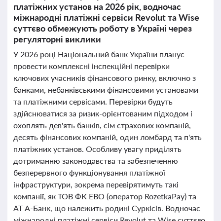
платіжних установ на 2026 рік, водночас
міжнародні платіжні сервіси Revolut та Wise
суттєво обмежують роботу в Україні через
регуляторні виклики
У 2026 році Національний банк України планує
провести комплексні інспекційні перевірки
ключових учасників фінансового ринку, включно з
банками, небанківськими фінансовими установами
та платіжними сервісами. Перевірки будуть
здійснюватися за ризик-орієнтованим підходом і
охоплять дев'ять банків, сім страхових компаній,
десять фінансових компаній, один ломбард та п'ять
платіжних установ. Особливу увагу приділять
дотриманню законодавства та забезпеченню
безперервного функціонування платіжної
інфраструктури, зокрема перевірятимуть такі
компанії, як ТОВ ФК ЕВО (оператор RozetkaPay) та
АТ А-Банк, що належить родині Суркісів. Водночас
міжнародні платіжні сервіси Revolut та Wise суттєво