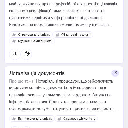
майна, майнових прав і професійної діяльності оцінювачів,
включно з кваліфікаційними вимогами, звітністю та
цифровими сервісами у сфері оціночної діяльності.
Відстеження нормативних і медійних змін у цій сфері
корисне для власника бізнесу, керівника, юриста або
Страхова діяльність
Фінансові послуги
бухгалтера під час оподаткування, приватизації, оренди
Будівельна діяльність
державного майна, корпоративних угод і перевірки
статусу суб'єктів оціночної діяльності
Легалізація документів
+9
Про що тема:
Нотаріальні процедури, що забезпечують
юридичну чинність документів та їх використання в
правовідносинах, у тому числі за кордоном. Актуальна
інформація дозволяє бізнесу та юристам правильно
оформлювати документи, уникати ризиків недійсності та
забезпечувати їх належне прийняття органами влади та
Банківська діяльність
Страхова діяльність
контрагентами