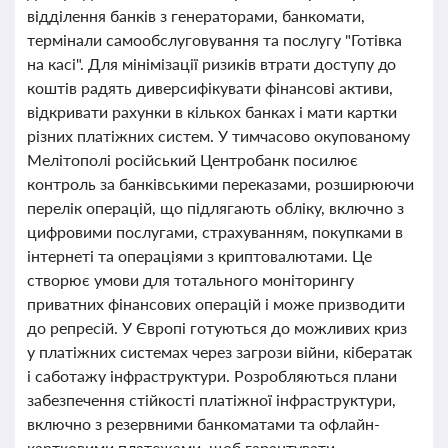
відділення банків з генераторами, банкомати,
термінали самообслуговування та послугу "Готівка
на касі". Для мінімізації ризиків втрати доступу до
коштів радять диверсифікувати фінансові активи,
відкривати рахунки в кількох банках і мати картки
різних платіжних систем. У тимчасово окупованому
Мелітополі російський Центробанк посилює
контроль за банківськими переказами, розширюючи
перелік операцій, що підлягають обліку, включно з
цифровими послугами, страхуванням, покупками в
інтернеті та операціями з криптовалютами. Це
створює умови для тотального моніторингу
приватних фінансових операцій і може призводити
до репресій. У Європі готуються до можливих криз
у платіжних системах через загрози війни, кібератак
і саботажу інфраструктури. Розробляються плани
забезпечення стійкості платіжної інфраструктури,
включно з резервними банкоматами та офлайн-
картковими платежами, щоб гарантувати