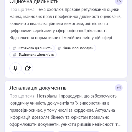
Оціночна діяльність
+5
Про що тема:
Тема охоплює правове регулювання оцінки
майна, майнових прав і професійної діяльності оцінювачів,
включно з кваліфікаційними вимогами, звітністю та
цифровими сервісами у сфері оціночної діяльності.
Відстеження нормативних і медійних змін у цій сфері
корисне для власника бізнесу, керівника, юриста або
Страхова діяльність
Фінансові послуги
бухгалтера під час оподаткування, приватизації, оренди
Будівельна діяльність
державного майна, корпоративних угод і перевірки
статусу суб'єктів оціночної діяльності
Легалізація документів
+4
Про що тема:
Нотаріальні процедури, що забезпечують
юридичну чинність документів та їх використання в
правовідносинах, у тому числі за кордоном. Актуальна
інформація дозволяє бізнесу та юристам правильно
оформлювати документи, уникати ризиків недійсності та
забезпечувати їх належне прийняття органами влади та