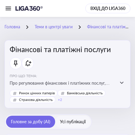
ВХІД ДО LIGA360
Головна
Теми в центрі уваги
Фінансові та платіжні послуги
Фінансові та платіжні послуги
ПРО ЩО ТЕМА:
Про регулювання фінансових і платіжних послуг,
управління коштами, приймання платежів та
Ринок цінних паперів
Банківська діяльність
дотримання ліцензійних вимог
Страхова діяльність
+2
Головне за добу (AI)
Усі публікації