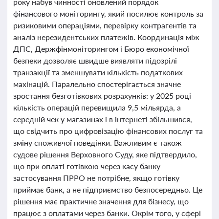
року набув чинності оновлений порядок
фінансового моніторингу, який посилює контроль за
ризиковими операціями, перевірку контрагентів та
аналіз нерезидентських платежів. Координація між
ДПС, Держфінмоніторингом і Бюро економічної
безпеки дозволяє швидше виявляти підозрілі
транзакції та зменшувати кількість податкових
махінацій. Паралельно спостерігається значне
зростання безготівкових розрахунків: у 2025 році
кількість операцій перевищила 9,5 мільярда, а
середній чек у магазинах і в інтернеті збільшився,
що свідчить про цифровізацію фінансових послуг та
зміну споживчої поведінки. Важливим є також
судове рішення Верховного Суду, яке підтвердило,
що при оплаті готівкою через касу банку
застосування ПРРО не потрібне, якщо готівку
приймає банк, а не підприємство безпосередньо. Це
рішення має практичне значення для бізнесу, що
працює з оплатами через банки. Окрім того, у сфері