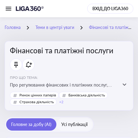
ВХІД ДО LIGA360
Головна
Теми в центрі уваги
Фінансові та платіжні послуги
Фінансові та платіжні послуги
ПРО ЩО ТЕМА:
Про регулювання фінансових і платіжних послуг,
управління коштами, приймання платежів та
Ринок цінних паперів
Банківська діяльність
дотримання ліцензійних вимог
Страхова діяльність
+2
Головне за добу (AI)
Усі публікації