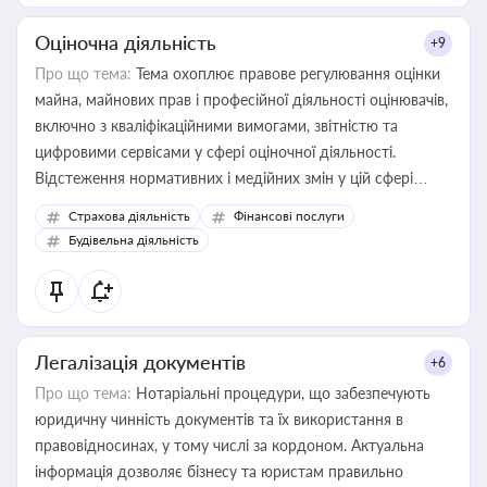
Оціночна діяльність
+9
Про що тема:
Тема охоплює правове регулювання оцінки
майна, майнових прав і професійної діяльності оцінювачів,
включно з кваліфікаційними вимогами, звітністю та
цифровими сервісами у сфері оціночної діяльності.
Відстеження нормативних і медійних змін у цій сфері
корисне для власника бізнесу, керівника, юриста або
Страхова діяльність
Фінансові послуги
бухгалтера під час оподаткування, приватизації, оренди
Будівельна діяльність
державного майна, корпоративних угод і перевірки
статусу суб'єктів оціночної діяльності
Легалізація документів
+6
Про що тема:
Нотаріальні процедури, що забезпечують
юридичну чинність документів та їх використання в
правовідносинах, у тому числі за кордоном. Актуальна
інформація дозволяє бізнесу та юристам правильно