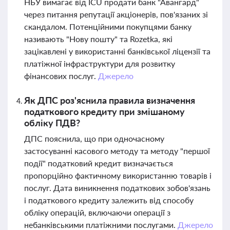
НБУ вимагає від ICU продати банк "Авангард"
через питання репутації акціонерів, пов'язаних зі
скандалом. Потенційними покупцями банку
називають "Нову пошту" та Rozetka, які
зацікавлені у використанні банківської ліцензії та
платіжної інфраструктури для розвитку
фінансових послуг.
Джерело
Як ДПС роз'яснила правила визначення
податкового кредиту при змішаному
обліку ПДВ?
ДПС пояснила, що при одночасному
застосуванні касового методу та методу "першої
події" податковий кредит визначається
пропорційно фактичному використанню товарів і
послуг. Дата виникнення податкових зобов'язань
і податкового кредиту залежить від способу
обліку операцій, включаючи операції з
небанківськими платіжними послугами.
Джерело