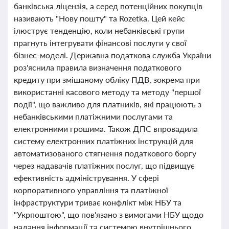
банківська ліцензія, а серед потенційних покупців
називають "Нову пошту" та Rozetka. Цей кейс
ілюструє тенденцію, коли небанківські групи
прагнуть інтегрувати фінансові послуги у свої
бізнес-моделі. Державна податкова служба України
роз'яснила правила визначення податкового
кредиту при змішаному обліку ПДВ, зокрема при
використанні касового методу та методу "першої
події", що важливо для платників, які працюють з
небанківськими платіжними послугами та
електронними грошима. Також ДПС впровадила
систему електронних платіжних інструкцій для
автоматизованого стягнення податкового боргу
через надавачів платіжних послуг, що підвищує
ефективність адміністрування. У сфері
корпоративного управління та платіжної
інфраструктури триває конфлікт між НБУ та
"Укрпоштою", що пов'язано з вимогами НБУ щодо
надання інформації та системою внутрішнього