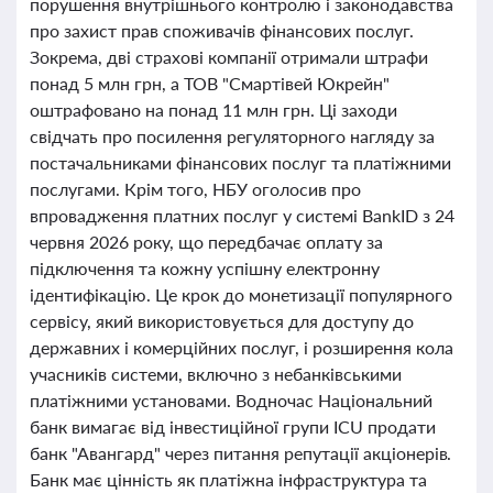
порушення внутрішнього контролю і законодавства
про захист прав споживачів фінансових послуг.
Зокрема, дві страхові компанії отримали штрафи
понад 5 млн грн, а ТОВ "Смартівей Юкрейн"
оштрафовано на понад 11 млн грн. Ці заходи
свідчать про посилення регуляторного нагляду за
постачальниками фінансових послуг та платіжними
послугами. Крім того, НБУ оголосив про
впровадження платних послуг у системі BankID з 24
червня 2026 року, що передбачає оплату за
підключення та кожну успішну електронну
ідентифікацію. Це крок до монетизації популярного
сервісу, який використовується для доступу до
державних і комерційних послуг, і розширення кола
учасників системи, включно з небанківськими
платіжними установами. Водночас Національний
банк вимагає від інвестиційної групи ICU продати
банк "Авангард" через питання репутації акціонерів.
Банк має цінність як платіжна інфраструктура та