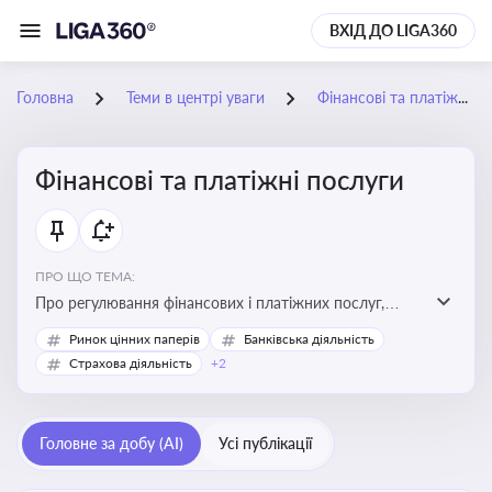
ВХІД ДО LIGA360
Головна
Теми в центрі уваги
Фінансові та платіжні послуги
Фінансові та платіжні послуги
ПРО ЩО ТЕМА:
Про регулювання фінансових і платіжних послуг,
управління коштами, приймання платежів та
Ринок цінних паперів
Банківська діяльність
дотримання ліцензійних вимог
Страхова діяльність
+2
Головне за добу (AI)
Усі публікації