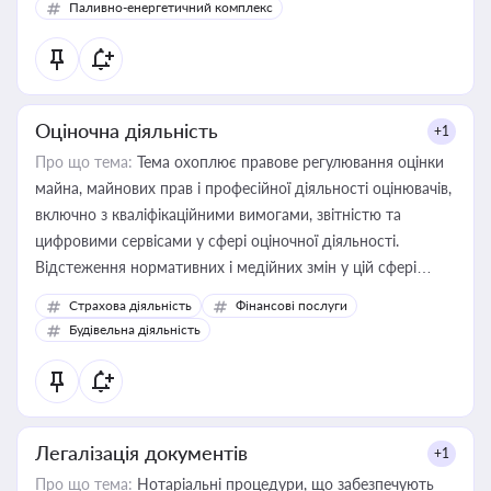
Паливно-енергетичний комплекс
Оціночна діяльність
+1
Про що тема:
Тема охоплює правове регулювання оцінки
майна, майнових прав і професійної діяльності оцінювачів,
включно з кваліфікаційними вимогами, звітністю та
цифровими сервісами у сфері оціночної діяльності.
Відстеження нормативних і медійних змін у цій сфері
корисне для власника бізнесу, керівника, юриста або
Страхова діяльність
Фінансові послуги
бухгалтера під час оподаткування, приватизації, оренди
Будівельна діяльність
державного майна, корпоративних угод і перевірки
статусу суб'єктів оціночної діяльності
Легалізація документів
+1
Про що тема:
Нотаріальні процедури, що забезпечують