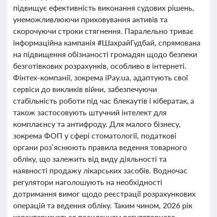
підвищує ефективність виконання судових рішень,
унеможливлюючи приховування активів та
скорочуючи строки стягнення. Паралельно триває
інформаційна кампанія #ШахрайГудбай, спрямована
на підвищення обізнаності громадян щодо безпеки
безготівкових розрахунків, особливо в інтернеті.
Фінтех-компанії, зокрема iPay.ua, адаптують свої
сервіси до викликів війни, забезпечуючи
стабільність роботи під час блекаутів і кібератак, а
також застосовують штучний інтелект для
комплаєнсу та антифроду. Для малого бізнесу,
зокрема ФОП у сфері стоматології, податкові
органи роз’яснюють правила ведення товарного
обліку, що залежить від виду діяльності та
наявності продажу лікарських засобів. Водночас
регулятори наголошують на необхідності
дотримання вимог щодо реєстрації розрахункових
операцій та ведення обліку. Таким чином, 2026 рік
характеризується посиленням регуляторного