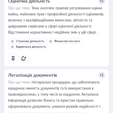
Оціночна діяльність
+1
Про що тема:
Тема охоплює правове регулювання оцінки
майна, майнових прав і професійної діяльності оцінювачів,
включно з кваліфікаційними вимогами, звітністю та
цифровими сервісами у сфері оціночної діяльності.
Відстеження нормативних і медійних змін у цій сфері
корисне для власника бізнесу, керівника, юриста або
Страхова діяльність
Фінансові послуги
бухгалтера під час оподаткування, приватизації, оренди
Будівельна діяльність
державного майна, корпоративних угод і перевірки
статусу суб'єктів оціночної діяльності
Легалізація документів
+1
Про що тема:
Нотаріальні процедури, що забезпечують
юридичну чинність документів та їх використання в
правовідносинах, у тому числі за кордоном. Актуальна
інформація дозволяє бізнесу та юристам правильно
оформлювати документи, уникати ризиків недійсності та
забезпечувати їх належне прийняття органами влади та