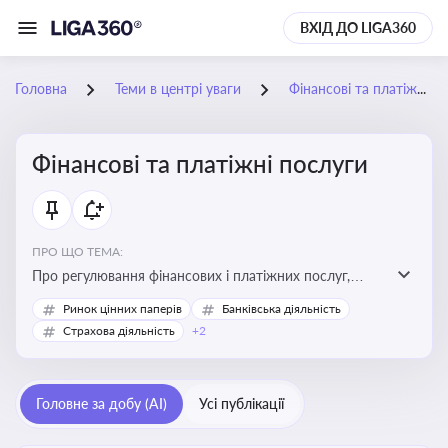
ВХІД ДО LIGA360
Головна
Теми в центрі уваги
Фінансові та платіжні послуги
Фінансові та платіжні послуги
ПРО ЩО ТЕМА:
Про регулювання фінансових і платіжних послуг,
управління коштами, приймання платежів та
Ринок цінних паперів
Банківська діяльність
дотримання ліцензійних вимог
Страхова діяльність
+2
Головне за добу (AI)
Усі публікації