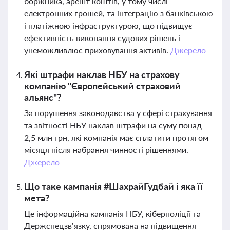
боржника, арешт коштів, у тому числі
електронних грошей, та інтеграцію з банківською
і платіжною інфраструктурою, що підвищує
ефективність виконання судових рішень і
унеможливлює приховування активів.
Джерело
Які штрафи наклав НБУ на страхову
компанію "Європейський страховий
альянс"?
За порушення законодавства у сфері страхування
та звітності НБУ наклав штрафи на суму понад
2,5 млн грн, які компанія має сплатити протягом
місяця після набрання чинності рішеннями.
Джерело
Що таке кампанія #ШахрайГудбай і яка її
мета?
Це інформаційна кампанія НБУ, кіберполіції та
Держспецзв’язку, спрямована на підвищення