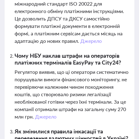
міжнародний стандарт ISO 20022 для
електронного обміну платіжними інструкціями.
Це дозволить ДПСУ та ДКСУ самостійно
формувати платіжні документи в електронній
формі, а платіжним сервісам дається місяць на
адаптацію до нових правил.
Джерело
Чому НБУ наклав штрафи на операторів
платіжних терміналів EasyPay та City24?
Регулятор виявив, що ці оператори систематично
порушували вимоги фінансового моніторингу, не
перевіряючи належним чином походження
коштів, що створювало ризики легалізації
необлікованої готівки через їхні термінали. За це
компанії отримали штрафи на загальну суму 270
млн грн.
Джерело
Як змінилися правила інкасації та
перевезення валютних цінностей в Україні?