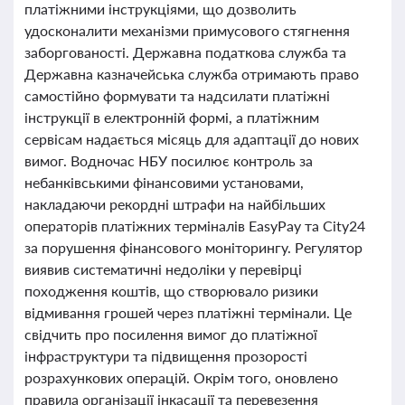
платіжними інструкціями, що дозволить
удосконалити механізми примусового стягнення
заборгованості. Державна податкова служба та
Державна казначейська служба отримають право
самостійно формувати та надсилати платіжні
інструкції в електронній формі, а платіжним
сервісам надається місяць для адаптації до нових
вимог. Водночас НБУ посилює контроль за
небанківськими фінансовими установами,
накладаючи рекордні штрафи на найбільших
операторів платіжних терміналів EasyPay та City24
за порушення фінансового моніторингу. Регулятор
виявив систематичні недоліки у перевірці
походження коштів, що створювало ризики
відмивання грошей через платіжні термінали. Це
свідчить про посилення вимог до платіжної
інфраструктури та підвищення прозорості
розрахункових операцій. Окрім того, оновлено
правила організації інкасації та перевезення