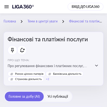
ВХІД ДО LIGA360
Головна
Теми в центрі уваги
Фінансові та платіжні послуги
Фінансові та платіжні послуги
ПРО ЩО ТЕМА:
Про регулювання фінансових і платіжних послуг,
управління коштами, приймання платежів та
Ринок цінних паперів
Банківська діяльність
дотримання ліцензійних вимог
Страхова діяльність
+2
Головне за добу (AI)
Усі публікації