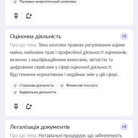
Паливно-енергетичний комплекс
Оціночна діяльність
+5
Про що тема:
Тема охоплює правове регулювання оцінки
майна, майнових прав і професійної діяльності оцінювачів,
включно з кваліфікаційними вимогами, звітністю та
цифровими сервісами у сфері оціночної діяльності.
Відстеження нормативних і медійних змін у цій сфері
корисне для власника бізнесу, керівника, юриста або
Страхова діяльність
Фінансові послуги
бухгалтера під час оподаткування, приватизації, оренди
Будівельна діяльність
державного майна, корпоративних угод і перевірки
статусу суб'єктів оціночної діяльності
Легалізація документів
+4
Про що тема:
Нотаріальні процедури, що забезпечують