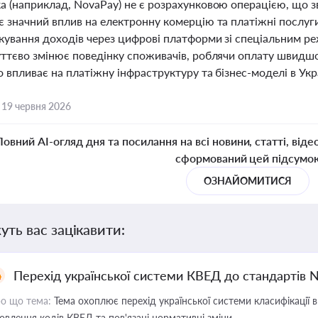
 (наприклад, NovaPay) не є розрахунковою операцією, що зв
 значний вплив на електронну комерцію та платіжні послуги
кування доходів через цифрові платформи зі спеціальним р
уттєво змінює поведінку споживачів, роблячи оплату швид
 впливає на платіжну інфраструктуру та бізнес-моделі в Украї
,
19 червня 2026
Повний AI-огляд дня та посилання на всі новини, статті, віде
сформований цей підсумо
ОЗНАЙОМИТИСЯ
уть вас зацікавити:
Перехід української системи КВЕД до стандартів 
о що тема:
Тема охоплює перехід української системи класифікації в
овлення кодів КВЕД та пов'язані нормативні зміни