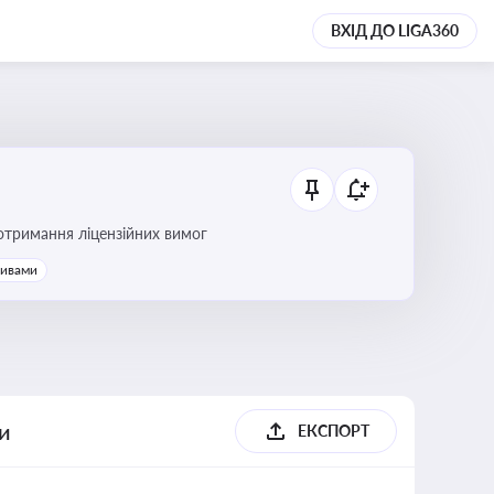
ВХІД ДО LIGA360
ання платежів та дотримання ліцензійних вимог
тивами
ги
ЕКСПОРТ