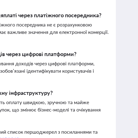
яплаті через платіжного посередника?
тіжного посередника не є розрахунковою
ає важливе значення для електронної комерції.
дів через цифрові платформи?
ування доходів через цифрові платформи,
бов’язані ідентифікувати користувачів і
жну інфраструктуру?
лять оплату швидкою, зручною та майже
пок, що змінює бізнес-моделі та очікування
вний список першоджерел з посиланнями та