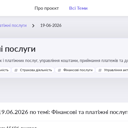
Про проєкт
Всі Теми
атіжні послуги
19-06-2026
і послуги
Про регулювання фінансових і платіжних послуг, управління коштами, прийм
ьність
Страхова діяльність
Фінансові послуги
Управління ак
19.06.2026 по темі: Фінансові та платіжні послу
но:
15696 джерел