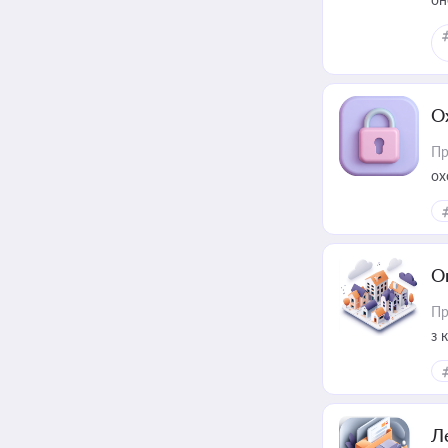
О
Пр
ох
О
Пр
з 
ме
пр
Л