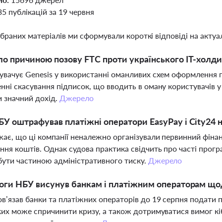
35 публікацій за 19 червня
ібраних матеріалів ми сформували короткі відповіді на актуал
о причиною позову FTC проти українського IT-холди
увачує Genesis у використанні оманливих схем оформлення 
нні скасування підписок, що вводить в оману користувачів у
 значний дохід.
Джерело
У оштрафував платіжні оператори EasyPay і City24 
ає, що ці компанії неналежно організували первинний фінан
ня коштів. Однак судова практика свідчить про часті прогр
ути частиною адміністративного тиску.
Джерело
оги НБУ висунув банкам і платіжним операторам що
в’язав банки та платіжних операторів до 19 серпня подати п
ких може спричинити кризу, а також дотримуватися вимог кі