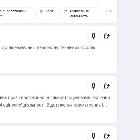
о-енергетичний
Торгівля
Будівельна
+10
кс
діяльність
о ліцензування, персоналу, технічних засобів
х прав і професійної діяльності оцінювачів, включно
і оціночної діяльності. Відстеження нормативних і
иста або бухгалтера під час оподаткування,
 статусу суб'єктів оціночної діяльності