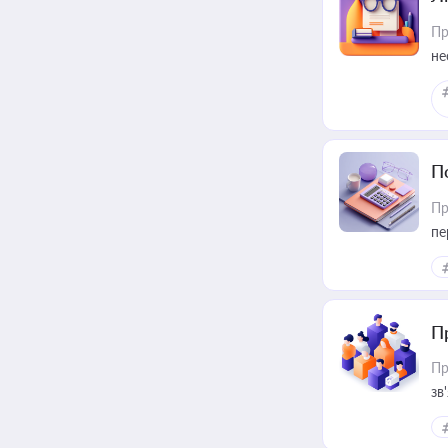
Пр
не
П
Пр
пе
П
Пр
зв