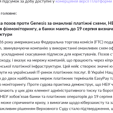
 підсумок за добу доступні у
комерційній версії Платформи
 головне:
а позов проти Genesis за оманливі платіжні схеми, 
 фінмоніторингу, а банки мають до 19 серпня визнач
уктури
26 року американська Федеральна торгова комісія (FTC) под
ch, звинувачуючи компанію у використанні оманливих схем 
 ускладненні скасування підписок для користувачів. Позов с
оходу, і вказує на мережу компаній, що працюють через кіп
ської платіжної інфраструктури. Цей кейс створює значні юр
ти на український IT-ринок платіжних послуг. В Україні На
н до двох найбільших мереж платіжних терміналів EasyPay т
 моніторингу. Проте судова практика демонструє, що НБУ ча
бачають у цих діях елемент адміністративного тиску та бор
БУ зобов’язав банки та платіжних операторів до 19 серпня п
 може спричинити кризу, з вимогами щодо кіберзахисту та з
Важливим рішенням Верховного Суду стало підтвердження, щ