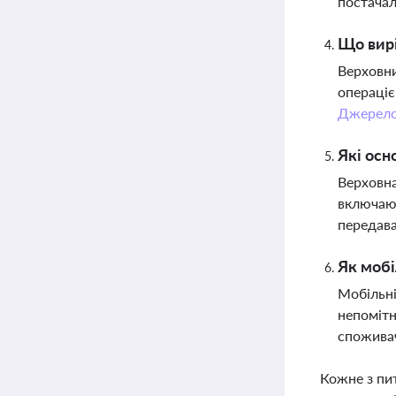
постачал
Що вирі
Верховни
операціє
Джерел
Які осн
Верховна
включаюч
передав
Як мобі
Мобільні
непомітн
спожива
Кожне з пи