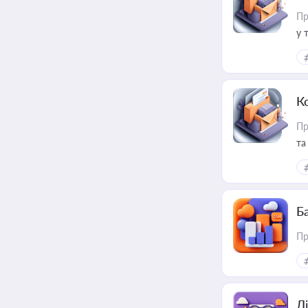
Пр
у 
ри
К
Пр
та
Ба
Пр
Лі