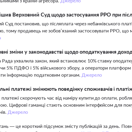
ьниками з країни-агресора.
Джерело
шив Верховний Суд щодо застосування РРО при післ
й Суд постановив, що післяплата через небанківського пла
ю, тому продавець не зобов’язаний застосовувати РРО, що м
о
овні зміни у законодавстві щодо оподаткування дохо
 Рада ухвалила закон, який встановлює 10% ставку оподатк
и 5% ПДФО і 5% військового збору, а оператори платформ зо
ати інформацію податковим органам.
Джерело
льні платежі змінюють поведінку споживачів і платі
 платежі скорочують час від наміру купити до оплати, роб
ою. Цифрові гаманці стають основним інтерфейсом для поку
чів.
Джерело
тань — це короткий підсумок змісту публікацій за день. По