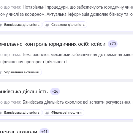
о що тема:
Нотаріальні процедури, що забезпечують юридичну чинні
тому числі за кордоном. Актуальна інформація дозволяє бізнесу т
зиків недійсності та забезпечувати їх належне прийняття органами 
Банківська діяльність
Страхова діяльність
омплаєнс-контроль юридичних осіб: кейси
+70
о що тема:
Тема охоплює механізми забезпечення дотримання зако
 підвищення прозорості діяльності
Управління активами
нківська діяльність
+26
о що тема:
Банківська діяльність охоплює всі аспекти регулювання, 
Банківська діяльність
Фінансові послуги
цензії, дозволи
+41