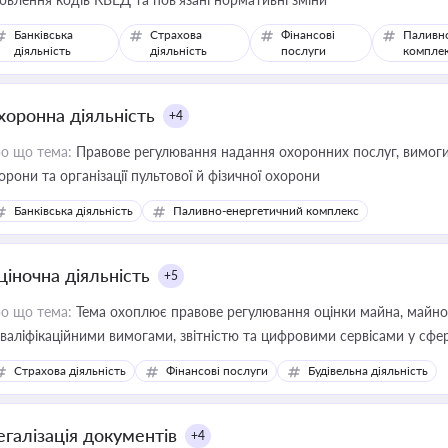
Банківська
Страхова
Фінансові
Паливн
діяльність
діяльність
послуги
компле
хоронна діяльність
+4
о що тема:
Правове регулювання надання охоронних послуг, вимоги д
орони та організації пультової й фізичної охорони
Банківська діяльність
Паливно-енергетичний комплекс
ціночна діяльність
+5
о що тема:
Тема охоплює правове регулювання оцінки майна, майнови
кваліфікаційними вимогами, звітністю та цифровими сервісами у сфер
дійних змін у цій сфері корисне для власника бізнесу, керівника, юр
Страхова діяльність
Фінансові послуги
Будівельна діяльність
иватизації, оренди державного майна, корпоративних угод і перевірки
егалізація документів
+4