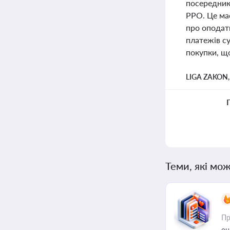
посередника
РРО. Це має
про оподат
платежів с
покупки, що
LIGA ZAKON
Теми, які мож
Пр
он