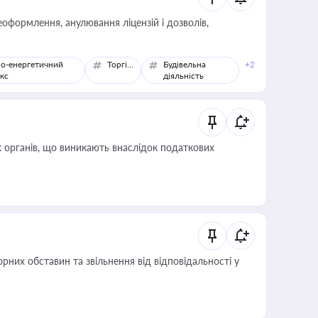
оформлення, анулювання ліцензій і дозволів,
о-енергетичний
Торгівля
Будівельна
+2
кс
діяльність
 органів, що виникають внаслідок податкових
них обставин та звільнення від відповідальності у