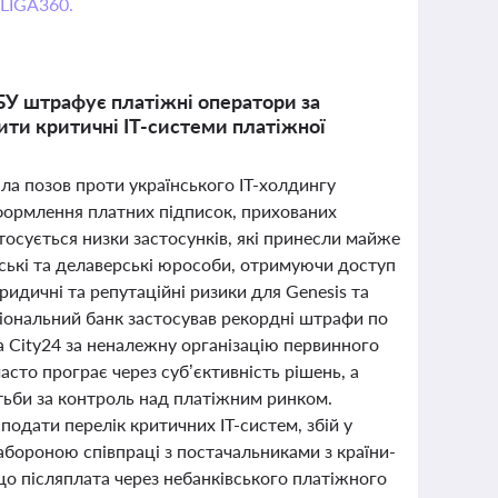
 LIGA360.
НБУ штрафує платіжні оператори за
ити критичні IT-системи платіжної
ала позов проти українського IT-холдингу
оформлення платних підписок, прихованих
тосується низки застосунків, які принесли майже
рські та делаверські юрособи, отримуючи доступ
идичні та репутаційні ризики для Genesis та
ціональний банк застосував рекордні штрафи по
а City24 за неналежну організацію первинного
сто програє через суб’єктивність рішень, а
отьби за контроль над платіжним ринком.
одати перелік критичних IT-систем, збій у
абороною співпраці з постачальниками з країни-
о післяплата через небанківського платіжного