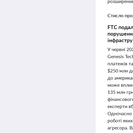
розширений
Стисло про
FTC подал
порушення
інфрастр
У червні 20
Genesis Te
платежів та
$250 млн д
до американ
може вплину
135 млн гр
фінансового
експерти в
Одночасно Н
роботі яких
агресора. 