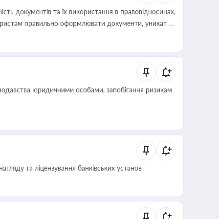
сть документів та їх використання в правовідносинах,
а юристам правильно оформлювати документи, уникати
влади та контрагентами
нодавства юридичними особами, запобігання ризикам
нагляду та ліцензування банківських установ