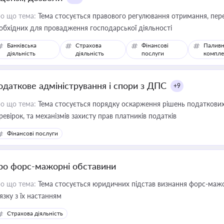
о що тема:
Тема стосується правового регулювання отримання, пере
обхідних для провадження господарської діяльності
Банківська
Страхова
Фінансові
Паливн
діяльність
діяльність
послуги
компле
одаткове адміністрування і спори з ДПС
+9
о що тема:
Тема стосується порядку оскарження рішень податкових
ревірок, та механізмів захисту прав платників податків
Фінансові послуги
ро форс-мажорні обставини
о що тема:
Тема стосується юридичних підстав визнання форс-мажор
'язку з їх настанням
Страхова діяльність