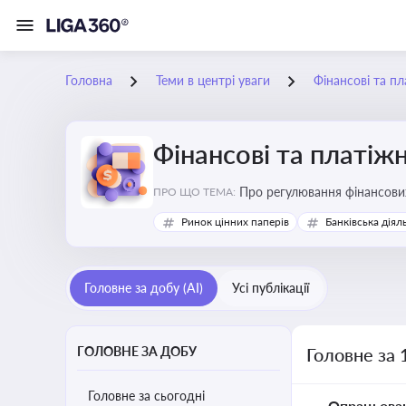
Головна
Теми в центрі уваги
Фінансові та пл
Фінансові та платіжн
ПРО ЩО ТЕМА:
Ринок цінних паперів
Банківська діял
Головне за добу (AI)
Усі публікації
ГОЛОВНЕ ЗА ДОБУ
Головне за 
Головне за сьогодні
Опрацьова