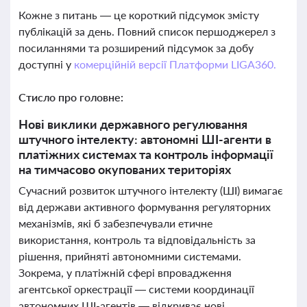
Кожне з питань — це короткий підсумок змісту
публікацій за день. Повний список першоджерел з
посиланнями та розширений підсумок за добу
доступні у
комерційній версії Платформи LIGA360.
Стисло про головне:
Нові виклики державного регулювання
штучного інтелекту: автономні ШІ-агенти в
платіжних системах та контроль інформації
на тимчасово окупованих територіях
Сучасний розвиток штучного інтелекту (ШІ) вимагає
від держави активного формування регуляторних
механізмів, які б забезпечували етичне
використання, контроль та відповідальність за
рішення, прийняті автономними системами.
Зокрема, у платіжній сфері впровадження
агентської оркестрації — системи координації
автономних ШІ-агентів — відкриває нові