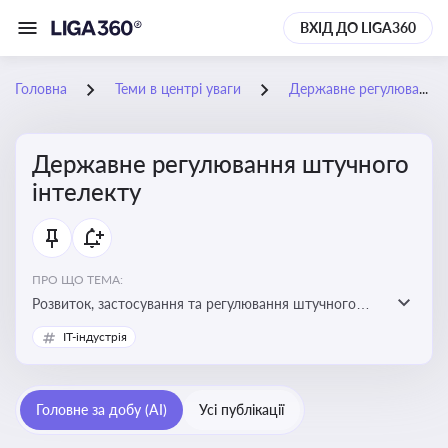
ВХІД ДО LIGA360
Головна
Теми в центрі уваги
Державне регулювання штучного інтелекту
Державне регулювання штучного
інтелекту
ПРО ЩО ТЕМА:
Розвиток, застосування та регулювання штучного
інтелекту в різних сферах — від управління бізнесом
IT-індустрія
до державного сектора
Головне за добу (AI)
Усі публікації