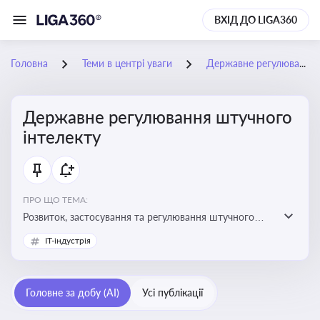
ВХІД ДО LIGA360
Головна
Теми в центрі уваги
Державне регулювання штучного інтелекту
Державне регулювання штучного
інтелекту
ПРО ЩО ТЕМА:
Розвиток, застосування та регулювання штучного
інтелекту в різних сферах — від управління бізнесом
IT-індустрія
до державного сектора
Головне за добу (AI)
Усі публікації