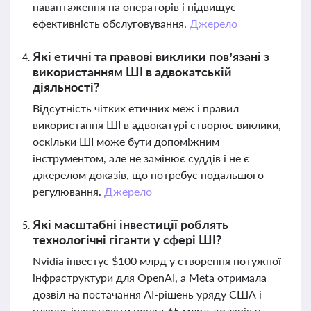
навантаження на операторів і підвищує
ефективність обслуговування.
Джерело
Які етичні та правові виклики пов’язані з
використанням ШІ в адвокатській
діяльності?
Відсутність чітких етичних меж і правил
використання ШІ в адвокатурі створює виклики,
оскільки ШІ може бути допоміжним
інструментом, але не замінює суддів і не є
джерелом доказів, що потребує подальшого
регулювання.
Джерело
Які масштабні інвестиції роблять
технологічні гіганти у сфері ШІ?
Nvidia інвестує $100 млрд у створення потужної
інфраструктури для OpenAI, а Meta отримала
дозвіл на постачання AI-рішень уряду США і
планує інвестувати понад 65 млрд доларів у