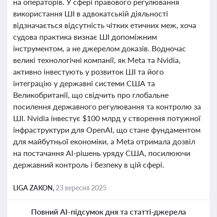
на операторів. У сфері правового регулювання
використання ШІ в адвокатській діяльності
відзначається відсутність чітких етичних меж, хоча
судова практика визнає ШІ допоміжним
інструментом, а не джерелом доказів. Водночас
великі технологічні компанії, як Meta та Nvidia,
активно інвестують у розвиток ШІ та його
інтеграцію у державні системи США та
Великобританії, що свідчить про глобальне
посилення державного регулювання та контролю за
ШІ. Nvidia інвестує $100 млрд у створення потужної
інфраструктури для OpenAI, що стане фундаментом
для майбутньої економіки, а Meta отримала дозвіл
на постачання AI-рішень уряду США, посилюючи
державний контроль і безпеку в цій сфері.
LIGA ZAKON,
23 вересня 2025
Повний AI-підсумок дня та статті-джерела