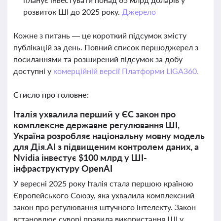
розвиток ШІ до 2025 року.
Джерело
Кожне з питань — це короткий підсумок змісту
публікацій за день. Повний список першоджерел з
посиланнями та розширений підсумок за добу
доступні у
комерційній версії Платформи LIGA360.
Стисло про головне:
Італія ухвалила перший у ЄС закон про
комплексне державне регулювання ШІ,
Україна розробляє національну мовну модель
для Дія.AI з підвищеним контролем даних, а
Nvidia інвестує $100 млрд у ШІ-
інфраструктуру OpenAI
У вересні 2025 року Італія стала першою країною
Європейського Союзу, яка ухвалила комплексний
закон про регулювання штучного інтелекту. Закон
встановлює суворі правила використання ШІ у