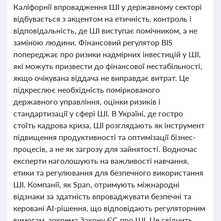
Каліфорнії впровадження ШІ у державному секторі
відбувається з акцентом на етичність, контроль і
відповідальність, де ШІ виступає помічником, а не
заміною людини. Фінансовий регулятор BIS
попереджає про ризики надмірних інвестицій у ШІ,
які можуть призвести до фінансової нестабільності,
якщо очікувана віддача не виправдає витрат. Це
підкреслює необхідність поміркованого
державного управління, оцінки ризиків і
стандартизації у сфері ШІ. В Україні, де гостро
стоїть кадрова криза, ШІ розглядають як інструмент
підвищення продуктивності та оптимізації бізнес-
процесів, а не як загрозу для зайнятості. Водночас
експерти наголошують на важливості навчання,
етики та регулювання для безпечного використання
ШІ. Компанії, як Span, отримують міжнародні
відзнаки за здатність впроваджувати безпечні та
керовані AI-рішення, що відповідають регуляторним
вимогам, зокрема Закону ЄС про ШІ. Це свідчить