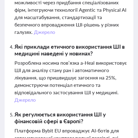
можливості через придбання спеціалізованих
фірм, інтегруючи технології Agentic та Physical AI
для масштабування, стандартизації та
безпечного впровадження ШІ-рішень у різних
галузях.
Джерело
Які приклади етичного використання ШІ в
медицині наведені у новинах?
Розроблена носима пов’язка a-Heal використовує
ШІ для аналізу стану ран і автоматичного
лікування, що пришвидшує загоєння на 25%,
демонструючи потенціал етичного та
відповідального застосування ШІ у медицині.
Джерело
Як регулюється використання ШІ у
фінансовій сфері в Європі?
Платформа Bybit EU впроваджує AI-ботів для
автоматизованої криптовалютної торгівлі, які