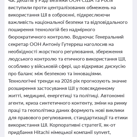
виступили проти централізованих обмежень на
використання ШІ в озброєнні, підкреслюючи
важливість національної безпеки та відповідального
поширення технологій без надмірного
бюрократичного контролю. Водночас Генеральний
секретар ООН Антоніу Гутерреш наголосив на
необхідності жорсткого регулювання, збереження
людського контролю та етичного використання ШІ,
особливо у військовій сфері, що відкриває дискусію
про баланс між безпекою та інноваціями.
Технологічні тренди на 2026 рік прогнозують значне
розширення застосування ШІ у повсякденному
житті, медицині, енергетиці та політиці. Автономні
агенти, криза синтетичного контенту, зміни на ринку
праці та геополітика даних формують нові виклики
для правового регулювання, стандартизації та етики
використання ШІ. Корпоративні стратегії, як-от
придбання Hitachi німецької компанії synvert,