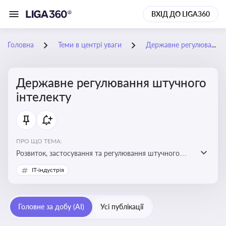
ВХІД ДО LIGA360
Головна
Теми в центрі уваги
Державне регулювання штучного інтелекту
Державне регулювання штучного
інтелекту
ПРО ЩО ТЕМА:
Розвиток, застосування та регулювання штучного
інтелекту в різних сферах — від управління бізнесом
IT-індустрія
до державного сектора
Головне за добу (AI)
Усі публікації