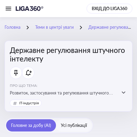
ВХІД ДО LIGA360
Головна
Теми в центрі уваги
Державне регулювання штучного інтелекту
Державне регулювання штучного
інтелекту
ПРО ЩО ТЕМА:
Розвиток, застосування та регулювання штучного
інтелекту в різних сферах — від управління бізнесом
IT-індустрія
до державного сектора
Головне за добу (AI)
Усі публікації