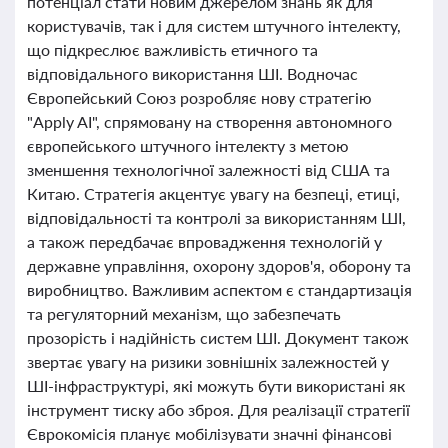
потенціал стати новим джерелом знань як для
користувачів, так і для систем штучного інтелекту,
що підкреслює важливість етичного та
відповідального використання ШІ. Водночас
Європейський Союз розробляє нову стратегію
"Apply AI", спрямовану на створення автономного
європейського штучного інтелекту з метою
зменшення технологічної залежності від США та
Китаю. Стратегія акцентує увагу на безпеці, етиці,
відповідальності та контролі за використанням ШІ,
а також передбачає впровадження технологій у
державне управління, охорону здоров'я, оборону та
виробництво. Важливим аспектом є стандартизація
та регуляторний механізм, що забезпечать
прозорість і надійність систем ШІ. Документ також
звертає увагу на ризики зовнішніх залежностей у
ШІ-інфраструктурі, які можуть бути використані як
інструмент тиску або зброя. Для реалізації стратегії
Єврокомісія планує мобілізувати значні фінансові