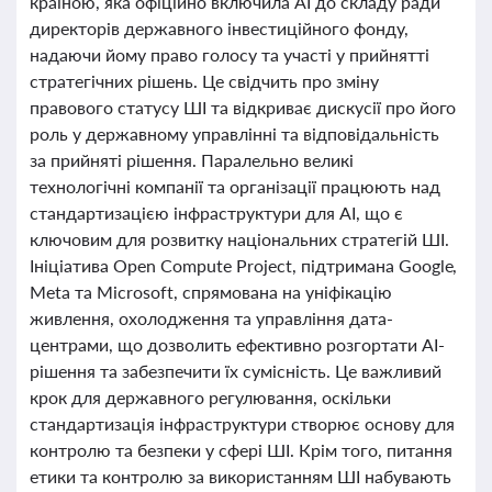
країною, яка офіційно включила AI до складу ради
директорів державного інвестиційного фонду,
надаючи йому право голосу та участі у прийнятті
стратегічних рішень. Це свідчить про зміну
правового статусу ШІ та відкриває дискусії про його
роль у державному управлінні та відповідальність
за прийняті рішення. Паралельно великі
технологічні компанії та організації працюють над
стандартизацією інфраструктури для AI, що є
ключовим для розвитку національних стратегій ШІ.
Ініціатива Open Compute Project, підтримана Google,
Meta та Microsoft, спрямована на уніфікацію
живлення, охолодження та управління дата-
центрами, що дозволить ефективно розгортати AI-
рішення та забезпечити їх сумісність. Це важливий
крок для державного регулювання, оскільки
стандартизація інфраструктури створює основу для
контролю та безпеки у сфері ШІ. Крім того, питання
етики та контролю за використанням ШІ набувають