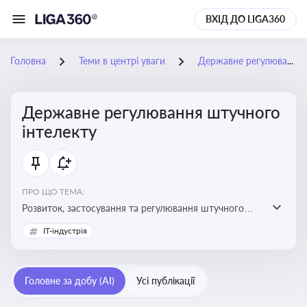
ВХІД ДО LIGA360
Головна
Теми в центрі уваги
Державне регулювання штучного інтелекту
Державне регулювання штучного
інтелекту
ПРО ЩО ТЕМА:
Розвиток, застосування та регулювання штучного
інтелекту в різних сферах — від управління бізнесом
IT-індустрія
до державного сектора
Головне за добу (AI)
Усі публікації