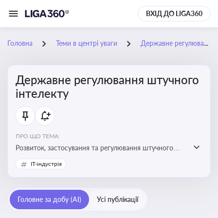
ВХІД ДО LIGA360
Головна
Теми в центрі уваги
Державне регулювання штучного інтелекту
Державне регулювання штучного
інтелекту
ПРО ЩО ТЕМА:
Розвиток, застосування та регулювання штучного
інтелекту в різних сферах — від управління бізнесом
IT-індустрія
до державного сектора
Головне за добу (AI)
Усі публікації