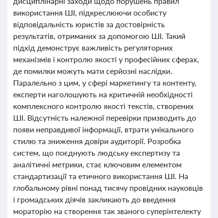
дисциплінарні заходи щодо порушень правил
використання ШІ, підкреслюючи особисту
відповідальність юристів за достовірність
результатів, отриманих за допомогою ШІ. Такий
підхід демонструє важливість регуляторних
механізмів і контролю якості у професійних сферах,
де помилки можуть мати серйозні наслідки.
Паралельно з цим, у сфері маркетингу та контенту,
експерти наголошують на критичній необхідності
комплексного контролю якості текстів, створених
ШІ. Відсутність належної перевірки призводить до
появи неправдивої інформації, втрати унікального
стилю та зниження довіри аудиторії. Розробка
систем, що поєднують людську експертизу та
аналітичні метрики, стає ключовим елементом
стандартизації та етичного використання ШІ. На
глобальному рівні понад тисячу провідних науковців
і громадських діячів закликають до введення
мораторію на створення так званого суперінтелекту