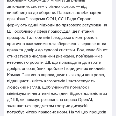
автономних систем у різних сферах — від
виробництва до оборони. Паралельно міжнародні
організації, зокрема ООН, ЄС і Рада Європи,
формують єдині підходи до правового регулювання
ШІ, особливо у сфері правосуддя, де питання
прозорості алгоритмів і людського контролю є
критично важливими для збереження верховенства
права та довіри до судової системи. Водночас бізнес
стикається з численними ризиками, пов’язаними з
неточністю роботи ШІ, що призводить до втрати
довіри, операційних проблем і юридичних викликів.
Компанії активно впроваджують заходи контролю,
підвищують якість алгоритмів і застосовують
людський нагляд, щоб уникнути помилок і
мінімізувати негативні наслідки. Відповідальність за
дії ШІ, як показує резонансна справа OpenAI,
залишається предметом гострих дискусій і
потребує чітких правових норм. На тлі цих процесів