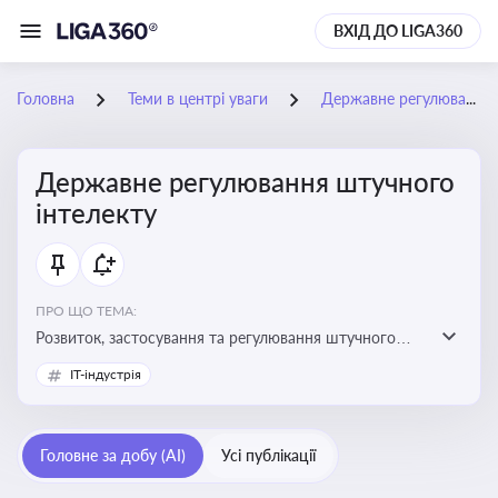
ВХІД ДО LIGA360
Головна
Теми в центрі уваги
Державне регулювання штучного інтелекту
Державне регулювання штучного
інтелекту
ПРО ЩО ТЕМА:
Розвиток, застосування та регулювання штучного
інтелекту в різних сферах — від управління бізнесом
IT-індустрія
до державного сектора
Головне за добу (AI)
Усі публікації