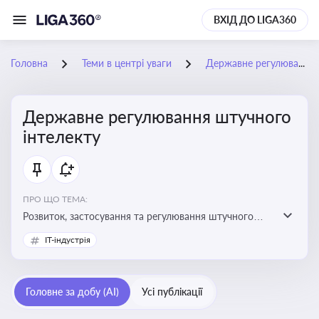
ВХІД ДО LIGA360
Головна
Теми в центрі уваги
Державне регулювання штучного інтелекту
Державне регулювання штучного
інтелекту
ПРО ЩО ТЕМА:
Розвиток, застосування та регулювання штучного
інтелекту в різних сферах — від управління бізнесом
IT-індустрія
до державного сектора
Головне за добу (AI)
Усі публікації