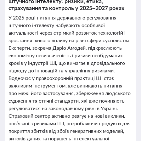
штучного інтелекту: ризики, етика,
страхування та контроль у 2025–2027 роках
У 2025 році питання державного регулювання
штучного інтелекту набувають особливої
актуальності через стрімкий розвиток технологій і
зростання їхнього впливу на різні сфери суспільства.
Експерти, зокрема Даріо Амодей, підкреслюють
економічну невизначеність і ризики необдуманих
кроків у індустрії ШІ, що вимагає відповідального
підходу до інновацій та управління ризиками.
Водночас у правоохоронній практиці ШІ стає
важливим інструментом, але виникають питання
про межі його застосування, збереження людського
судження та етичні стандарти, які вже починають
регулюватися на законодавчому рівні в Україні.
Страховий сектор активно реагує на нові виклики,
пов’язані з ризиками ШІ, розробляючи продукти для
покриття збитків від збоїв генеративних моделей,
витоків даних та порушень інтелектуальної