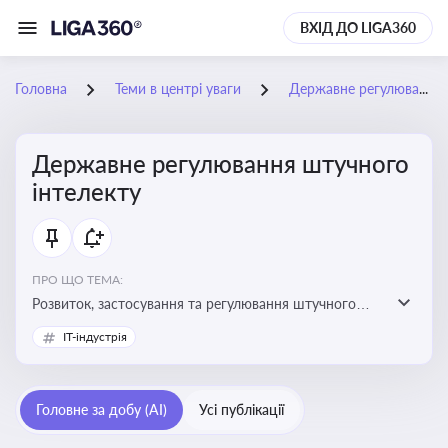
ВХІД ДО LIGA360
Головна
Теми в центрі уваги
Державне регулювання штучного інтелекту
Державне регулювання штучного
інтелекту
ПРО ЩО ТЕМА:
Розвиток, застосування та регулювання штучного
інтелекту в різних сферах — від управління бізнесом
IT-індустрія
до державного сектора
Головне за добу (AI)
Усі публікації