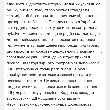
власності. Відсутність історичних даних ускладнює
оцінку ризиків, тому створюються стандарти
сертифікації AI-систем, що сприятиме підвищенню
прозорості та безпеки. Паралельно уряд України
затвердив дорожню карту посилення контролю за
публічними закупівлями, що передбачає адаптацію
до європейських стандартів, розвиток цифрових
інструментів та підвищення кваліфікації аудиторів,
що є важливим кроком у державному управлінні. На
глобальному рівні Китай демонструє приклад
посилення авторитарного контролю за допомогою
ШІ, інтегруючи системи розпізнавання облич,
аналізу настроїв та автоматизованої цензури у
повсякденне життя. Це викликає занепокоєння
щодо етичних та правових аспектів використання
ШІ у державному управлінні. Водночас випадки
застосування ШІ у судовій практиці, як у
Чернігівському районному суді, підкреслюють
необхідність чітких правил та відповідальності за