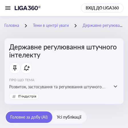
ВХІД ДО LIGA360
Головна
Теми в центрі уваги
Державне регулювання штучного інтелекту
Державне регулювання штучного
інтелекту
ПРО ЩО ТЕМА:
Розвиток, застосування та регулювання штучного
інтелекту в різних сферах — від управління бізнесом
IT-індустрія
до державного сектора
Головне за добу (AI)
Усі публікації