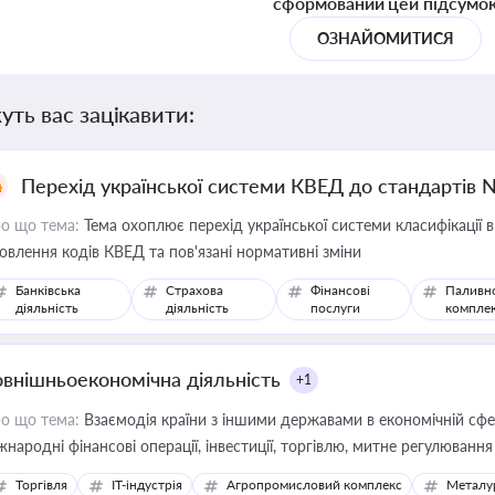
сформований цей підсумо
ОЗНАЙОМИТИСЯ
уть вас зацікавити:
Перехід української системи КВЕД до стандартів 
о що тема:
Тема охоплює перехід української системи класифікації в
овлення кодів КВЕД та пов'язані нормативні зміни
Банківська
Страхова
Фінансові
Паливн
діяльність
діяльність
послуги
компле
овнішньоекономічна діяльність
+1
о що тема:
Взаємодія країни з іншими державами в економічній сфері
жнародні фінансові операції, інвестиції, торгівлю, митне регулювання
Торгівля
IT-індустрія
Агропромисловий комплекс
Металу