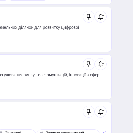
мельних ділянок для розвитку цифрової
регулювання ринку телекомунікацій, інновації в сфері
Фінансові
Паливно-енергетичний
+9