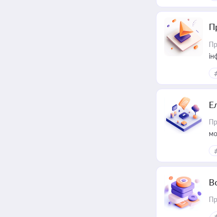
П
Пр
ін
Е
Пр
мо
В
Пр