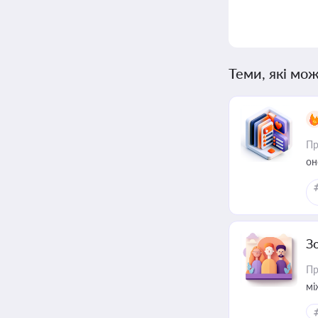
Теми, які мож
Пр
он
З
Пр
мі