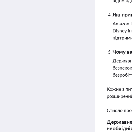
відповід
Які при
Amazon і
Disney і
підтримк
Чому в
Державне
безпекою
безробіт
Кожне з пи
розширений
Стисло про
Державне 
необхідні