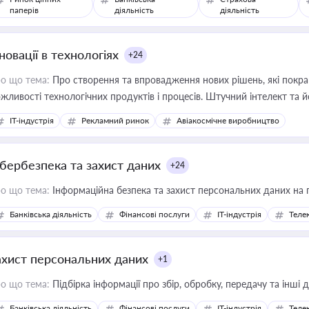
паперів
діяльність
діяльність
новації в технологіях
+24
о що тема:
Про створення та впровадження нових рішень, які покра
жливості технологічних продуктів і процесів. Штучний інтелект та 
IT-індустрія
Рекламний ринок
Авіакосмічне виробництво
ібербезпека та захист даних
+24
о що тема:
Інформаційна безпека та захист персональних даних на 
Банківська діяльність
Фінансові послуги
IT-індустрія
Телек
ахист персональних даних
+1
о що тема:
Підбірка інформації про збір, обробку, передачу та інші
Банківська діяльність
Фінансові послуги
IT-індустрія
Телек