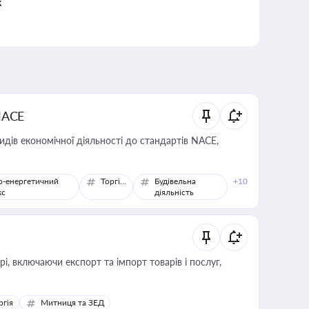
к
NACE
идів економічної діяльності до стандартів NACE,
о-енергетичний
Торгівля
Будівельна
+10
кс
діяльність
, включаючи експорт та імпорт товарів і послуг,
ргія
Митниця та ЗЕД