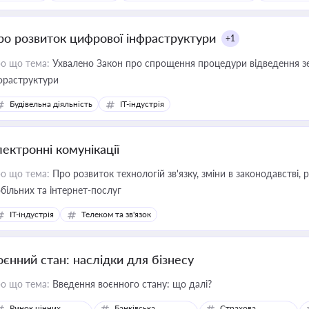
ро розвиток цифрової інфраструктури
+1
о що тема:
Ухвалено Закон про спрощення процедури відведення зе
фраструктури
Будівельна діяльність
IT-індустрія
лектронні комунікації
о що тема:
Про розвиток технологій зв'язку, зміни в законодавстві, 
більних та інтернет-послуг
IT-індустрія
Телеком та зв'язок
оєнний стан: наслідки для бізнесу
о що тема:
Введення воєнного стану: що далі?
Ринок цінних
Банківська
Страхова