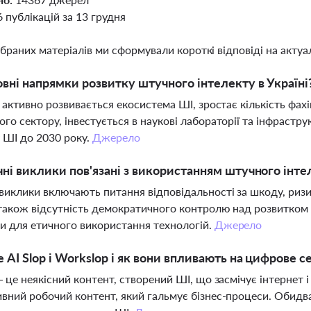
6 публікацій за 13 грудня
ібраних матеріалів ми сформували короткі відповіді на актуал
овні напрямки розвитку штучного інтелекту в Україні
і активно розвивається екосистема ШІ, зростає кількість фах
го сектору, інвестується в наукові лабораторії та інфрастр
 ШІ до 2030 року.
Джерело
чні виклики пов'язані з використанням штучного інте
виклики включають питання відповідальності за шкоду, ризи
 також відсутність демократичного контролю над розвитком
и для етичного використання технологій.
Джерело
 AI Slop і Workslop і як вони впливають на цифрове 
— це неякісний контент, створений ШІ, що засмічує інтернет
вний робочий контент, який гальмує бізнес-процеси. Обидв