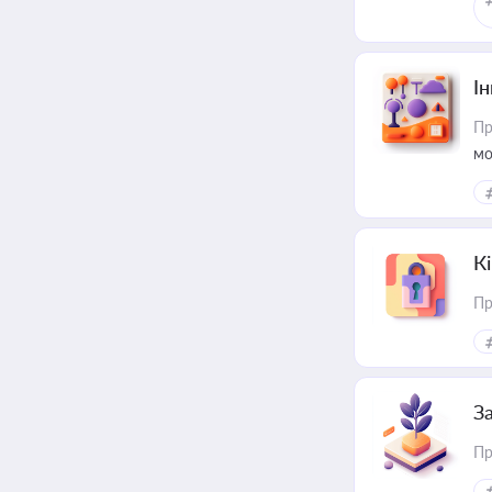
Ін
Пр
мо
К
Пр
З
Пр