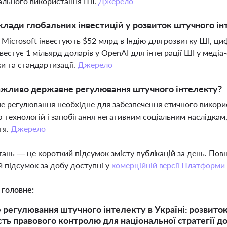
ального використання ШІ.
Джерело
клади глобальних інвестицій у розвиток штучного ін
 Microsoft інвестують $52 млрд в Індію для розвитку ШІ, ци
нвестує 1 мільярд доларів у OpenAI для інтеграції ШІ у мед
и та стандартизації.
Джерело
ажливо державне регулювання штучного інтелекту?
 регулювання необхідне для забезпечення етичного викорис
 технологій і запобігання негативним соціальним наслідкам,
тя.
Джерело
тань — це короткий підсумок змісту публікацій за день. По
 підсумок за добу доступні у
комерційній версії Платформи
 головне:
регулювання штучного інтелекту в Україні: розвиток
сть правового контролю для національної стратегії д