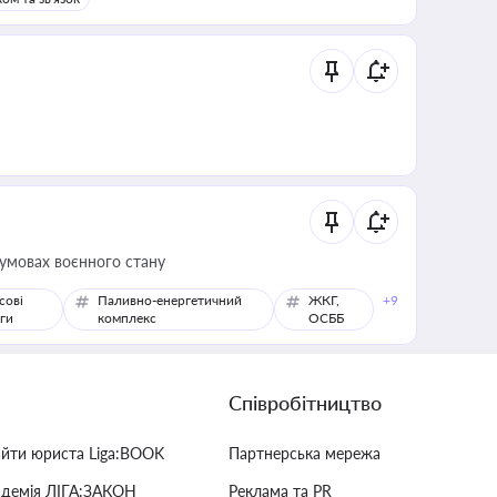
 умовах воєнного стану
сові
Паливно-енергетичний
ЖКГ,
+9
ги
комплекс
ОСББ
Співробітництво
айти юриста Liga:BOOK
Партнерська мережа
адемія ЛІГА:ЗАКОН
Реклама та PR