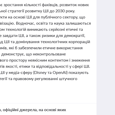
 зростання кількості фахівців, розвиток нових
ної стратегії розвитку ШІ до 2030 року.
укти на основі ШІ для публічного сектору, що
візацію. Водночас, освіта та наука залишаються
ком технологій виникають серйозні етичні та
е завдати ШІ, а також ризики для демократії,
ад ШІ та домінування технологічних корпорацій
ів, які б забезпечили етичне використання
op демонструє, що неконтрольоване
вого простору неякісним контентом і зниження
 якості, етики та відповідальності у сфері ШІ.
 ШІ у медіа-сферу (Disney та OpenAI) показують
атегії та правовому регулюванні штучного
о, офіційні джерела, на основі яких