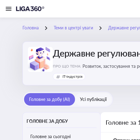
Головна
Теми в центрі уваги
Державне регу
Державне регулюван
Розвиток, застосування та 
ПРО ЩО ТЕМА:
IT-індустрія
Головне за добу (AI)
Усі публікації
ГОЛОВНЕ ЗА ДОБУ
Головне за 
Головне за сьогодні
Опрацьова