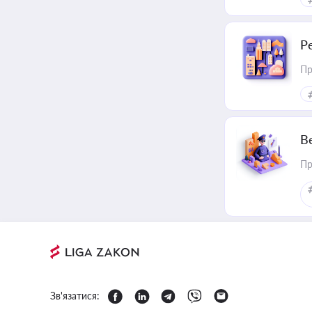
Р
Пр
В
Пр
Зв'язатися: