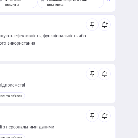
послуги
комплекс
щують ефективність, функціональність або
його використання
підприємстві
ом та зв'язок
 дії з персональними даними
ом та зв'язок