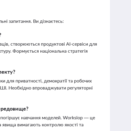
ьні запитання. Ви дізнаєтесь:
?
івців, створюються продуктові AI-сервіси для
уктуру. Формується національна стратегія
лекту?
ки для приватності, демократії та робочих
 ШІ. Необхідно впроваджувати регуляторні
середовище?
 і погіршує навчання моделей. Workslop — це
а явища вимагають контролю якості та