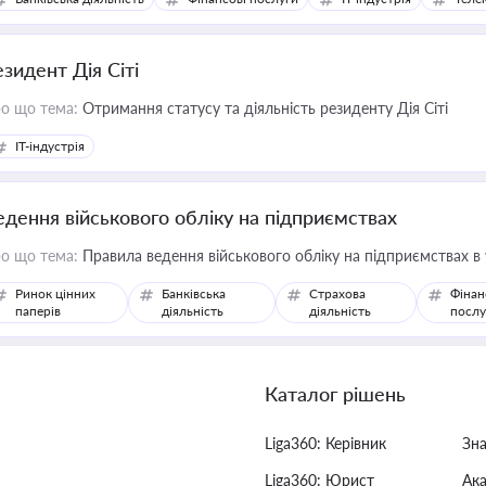
езидент Дія Сіті
о що тема:
Отримання статусу та діяльність резиденту Дія Сіті
IT-індустрія
едення військового обліку на підприємствах
о що тема:
Правила ведення військового обліку на підприємствах в
Ринок цінних
Банківська
Страхова
Фінан
паперів
діяльність
діяльність
послу
Каталог рішень
Liga360: Керівник
Зн
Liga360: Юрист
Ак