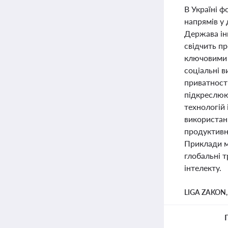
В Україні ф
напрямів у 
Держава інв
свідчить пр
ключовими д
соціальні в
приватност
підкреслюю
технологій
використан
продуктивно
Приклади ма
глобальні т
інтелекту.
LIGA ZAKON