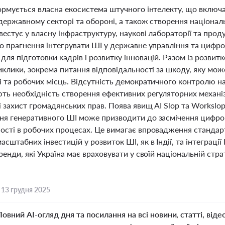
ормується власна екосистема штучного інтелекту, що включає
державному секторі та обороні, а також створення національ
естує у власну інфраструктуру, наукові лабораторії та прод
о прагнення інтегрувати ШІ у державне управління та цифро
ля підготовки кадрів і розвитку інновацій. Разом із розвит
иклики, зокрема питання відповідальності за шкоду, яку мож
і та робочих місць. Відсутність демократичного контролю н
ть необхідність створення ефективних регуляторних механізм
 і захист громадянських прав. Поява явищ AI Slop та Worksl
ня генеративного ШІ може призводити до засмічення цифро
сті в робочих процесах. Це вимагає впровадження стандартів
сштабних інвестицій у розвиток ШІ, як в Індії, та інтеграції
ренди, які Україна має враховувати у своїй національній стр
,
13 грудня 2025
Повний AI-огляд дня та посилання на всі новини, статті, віде