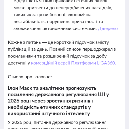
Відсутність чітких правових і етичних рамок
може призвести до непередбачених наслідків,
таких як загрози безпеці, економічна
нестабільність, порушення приватності та
зловживання автономними системами.
Джерело
Кожне з питань — це короткий підсумок змісту
публікацій за день. Повний список першоджерел з
посиланнями та розширений підсумок за добу
доступні у
комерційній версії Платформи LIGA360.
Стисло про головне:
Ілон Маск та аналітики прогнозують
посилення державного регулювання ШІ у
2026 році через зростання ризиків і
необхідність етичних стандартів у
використанні штучного інтелекту
У 2026 році питання державного регулювання
штучного інтелекту виходять на передній план