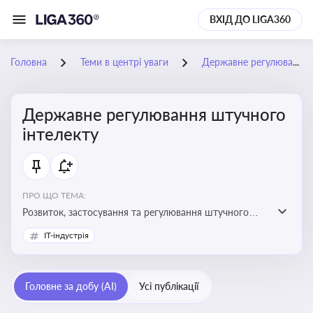
ВХІД ДО LIGA360
Головна
Теми в центрі уваги
Державне регулювання штучного інтелекту
Державне регулювання штучного
інтелекту
ПРО ЩО ТЕМА:
Розвиток, застосування та регулювання штучного
інтелекту в різних сферах — від управління бізнесом
IT-індустрія
до державного сектора
Головне за добу (AI)
Усі публікації