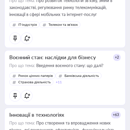
Про що тема:
Про розвиток технологій зв'язку, зміни в
законодавстві, регулювання ринку телекомунікацій,
інновації в сфері мобільних та інтернет-послуг
IT-індустрія
Телеком та зв'язок
Воєнний стан: наслідки для бізнесу
+2
Про що тема:
Введення воєнного стану: що далі?
Ринок цінних паперів
Банківська діяльність
Страхова діяльність
+11
Інновації в технологіях
+63
Про що тема:
Про створення та впровадження нових
рішень, які покращують ефективність, функціональність