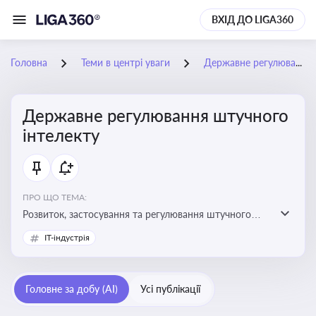
ВХІД ДО LIGA360
Головна
Теми в центрі уваги
Державне регулювання штучного інтелекту
Державне регулювання штучного
інтелекту
ПРО ЩО ТЕМА:
Розвиток, застосування та регулювання штучного
інтелекту в різних сферах — від управління бізнесом
IT-індустрія
до державного сектора
Головне за добу (AI)
Усі публікації