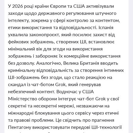
У 2026 році країни Європи та США активізували
заходи щодо державного регулювання штучного
інтелекту, зокрема у сфері контролю за контентом,
етики використання та відповідальності. Іспанія
ухвалила законопроєкт, який посилює захист від
фейкових зображень, створених ШІ, встановлює
мінімальний вік для згоди на використання
зображень і забороняє їх комерційне використання
без дозволу. Аналогічно, Велика Британія вводить
кримінальну відповідальність за створення інтимних
ШІ-зображень без згоди, що стало реакцією на
скандал із чат-ботом Grok, який генерував
небезпечний контент. Водночас у США
Міністерство оборони інтегрує чат-бот Grok у свої
секретні та несекретні мережі, незважаючи на
міжнародні блокування цього сервісу через етичні
та правові проблеми. Це свідчить про прагнення
Пентагону використовувати передові ШІ-технології