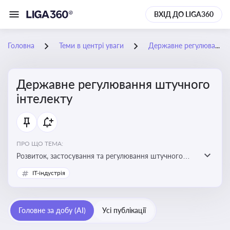
ВХІД ДО LIGA360
Головна
Теми в центрі уваги
Державне регулювання штучного інтелекту
Державне регулювання штучного
інтелекту
ПРО ЩО ТЕМА:
Розвиток, застосування та регулювання штучного
інтелекту в різних сферах — від управління бізнесом
IT-індустрія
до державного сектора
Головне за добу (AI)
Усі публікації