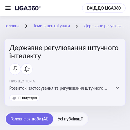
ВХІД ДО LIGA360
Головна
Теми в центрі уваги
Державне регулювання штучного інтелекту
Державне регулювання штучного
інтелекту
ПРО ЩО ТЕМА:
Розвиток, застосування та регулювання штучного
інтелекту в різних сферах — від управління бізнесом
IT-індустрія
до державного сектора
Головне за добу (AI)
Усі публікації