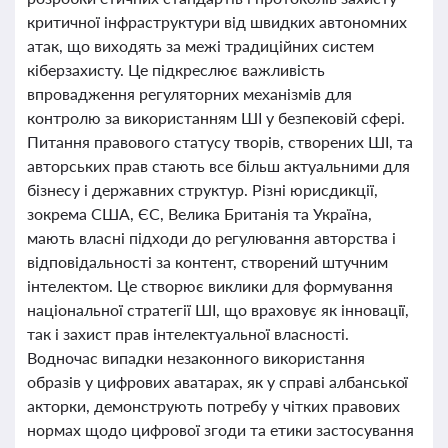
критичної інфраструктури від швидких автономних
атак, що виходять за межі традиційних систем
кіберзахисту. Це підкреслює важливість
впровадження регуляторних механізмів для
контролю за використанням ШІ у безпековій сфері.
Питання правового статусу творів, створених ШІ, та
авторських прав стають все більш актуальними для
бізнесу і державних структур. Різні юрисдикції,
зокрема США, ЄС, Велика Британія та Україна,
мають власні підходи до регулювання авторства і
відповідальності за контент, створений штучним
інтелектом. Це створює виклики для формування
національної стратегії ШІ, що враховує як інновації,
так і захист прав інтелектуальної власності.
Водночас випадки незаконного використання
образів у цифрових аватарах, як у справі албанської
акторки, демонструють потребу у чітких правових
нормах щодо цифрової згоди та етики застосування