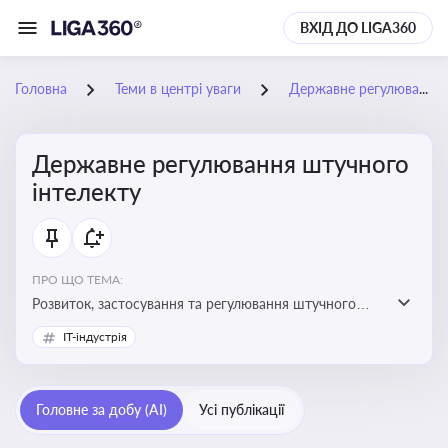
ВХІД ДО LIGA360
Головна
Теми в центрі уваги
Державне регулювання штучного інтелекту
Державне регулювання штучного
інтелекту
ПРО ЩО ТЕМА:
Розвиток, застосування та регулювання штучного
інтелекту в різних сферах — від управління бізнесом
IT-індустрія
до державного сектора
Головне за добу (AI)
Усі публікації