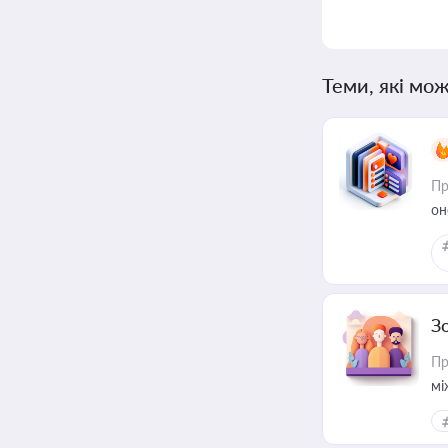
Теми, які мож
Пр
он
З
Пр
мі