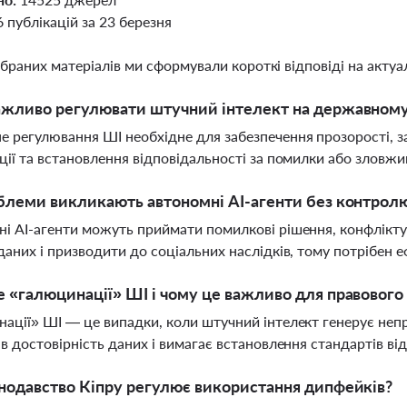
6 публікацій за 23 березня
ібраних матеріалів ми сформували короткі відповіді на актуал
жливо регулювати штучний інтелект на державному 
 регулювання ШІ необхідне для забезпечення прозорості, за
ції та встановлення відповідальності за помилки або зловж
блеми викликають автономні AI-агенти без контро
і AI-агенти можуть приймати помилкові рішення, конфлікт
даних і призводити до соціальних наслідків, тому потрібен 
 «галюцинації» ШІ і чому це важливо для правового
ації» ШІ — це випадки, коли штучний інтелект генерує неп
ів достовірність даних і вимагає встановлення стандартів в
нодавство Кіпру регулює використання дипфейків?