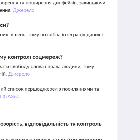
створення та поширення дипфейків, захищаючи
нення.
Джерело
еси?
их рішень, тому потрібна інтеграція даних і
ному контролі соцмереж?
ти свободу слова і права людини, тому
гій.
Джерело
вний список першоджерел з посиланнями та
 LIGA360.
зорість, відповідальність та контроль
низку складних завдань щодо його правового