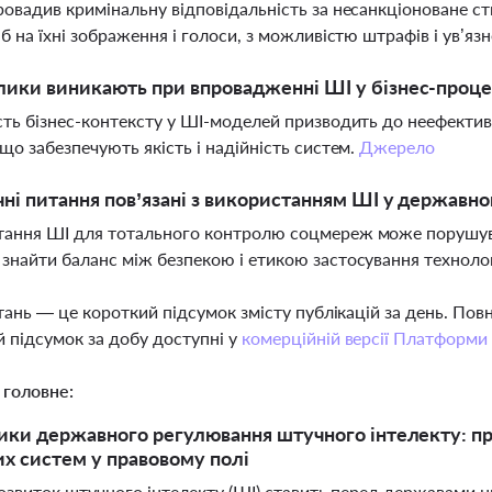
ровадив кримінальну відповідальність за несанкціоноване 
іб на їхні зображення і голоси, з можливістю штрафів і ув’яз
лики виникають при впровадженні ШІ у бізнес-проц
сть бізнес-контексту у ШІ-моделей призводить до неефективн
 що забезпечують якість і надійність систем.
Джерело
чні питання пов’язані з використанням ШІ у держав
ання ШІ для тотального контролю соцмереж може порушува
знайти баланс між безпекою і етикою застосування техноло
тань — це короткий підсумок змісту публікацій за день. По
 підсумок за добу доступні у
комерційній версії Платформи
 головне:
ики державного регулювання штучного інтелекту: про
х систем у правовому полі
озвиток штучного інтелекту (ШІ) ставить перед державами 