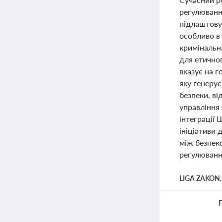
регулюванн
підлаштовув
особливо в 
кримінальна
для етично
вказує на г
яку генеру
безпеки, ві
управління 
інтеграції 
ініціативи
між безпек
регулювання
LIGA ZAKON