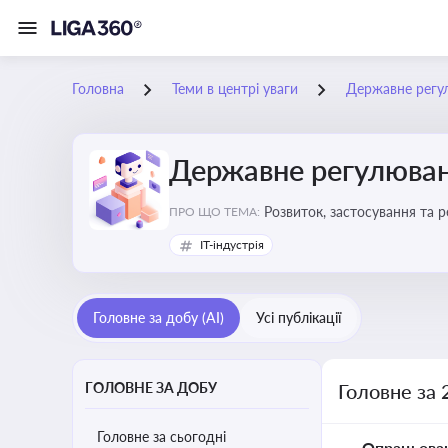
Головна
Теми в центрі уваги
Державне регу
Державне регулюван
Розвиток, застосування та 
ПРО ЩО ТЕМА:
IT-індустрія
Головне за добу (AI)
Усі публікації
ГОЛОВНЕ ЗА ДОБУ
Головне за 
Головне за сьогодні
Опрацьова