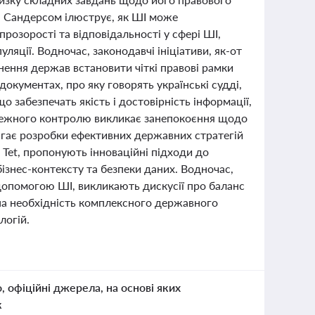
і Сандерсом ілюструє, як ШІ може
прозорості та відповідальності у сфері ШІ,
ляції. Водночас, законодавчі ініціативи, як-от
нення держав встановити чіткі правові рамки
кументах, про яку говорять українські судді,
о забезпечать якість і достовірність інформації,
алежного контролю викликає занепокоєння щодо
магає розробки ефективних державних стратегій
і Tet, пропонують інноваційні підходи до
ізнес-контексту та безпеки даних. Водночас,
 допомогою ШІ, викликають дискусії про баланс
 на необхідність комплексного державного
логій.
о, офіційні джерела, на основі яких
к