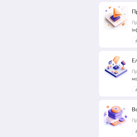
П
Пр
ін
Е
Пр
мо
В
Пр