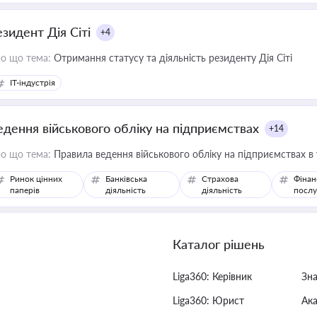
езидент Дія Сіті
+4
о що тема:
Отримання статусу та діяльність резиденту Дія Сіті
IT-індустрія
едення військового обліку на підприємствах
+14
о що тема:
Правила ведення військового обліку на підприємствах в
Ринок цінних
Банківська
Страхова
Фінан
паперів
діяльність
діяльність
послу
Каталог рішень
Liga360: Керівник
Зн
Liga360: Юрист
Ак