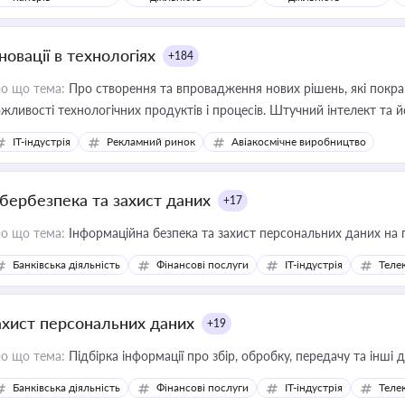
новації в технологіях
+184
о що тема:
Про створення та впровадження нових рішень, які покра
жливості технологічних продуктів і процесів. Штучний інтелект та 
IT-індустрія
Рекламний ринок
Авіакосмічне виробництво
ібербезпека та захист даних
+17
о що тема:
Інформаційна безпека та захист персональних даних на 
Банківська діяльність
Фінансові послуги
IT-індустрія
Телек
ахист персональних даних
+19
о що тема:
Підбірка інформації про збір, обробку, передачу та інші
Банківська діяльність
Фінансові послуги
IT-індустрія
Телек