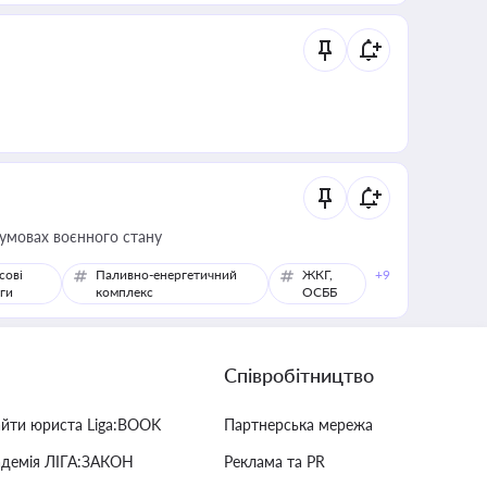
 умовах воєнного стану
сові
Паливно-енергетичний
ЖКГ,
+9
ги
комплекс
ОСББ
Співробітництво
айти юриста Liga:BOOK
Партнерська мережа
адемія ЛІГА:ЗАКОН
Реклама та PR