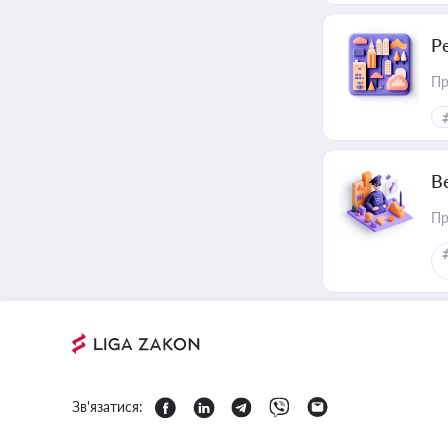
Р
Пр
В
Пр
Зв'язатися: