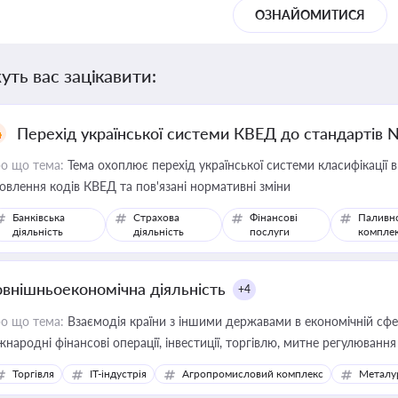
ОЗНАЙОМИТИСЯ
уть вас зацікавити:
Перехід української системи КВЕД до стандартів 
о що тема:
Тема охоплює перехід української системи класифікації в
овлення кодів КВЕД та пов'язані нормативні зміни
Банківська
Страхова
Фінансові
Паливн
діяльність
діяльність
послуги
компле
овнішньоекономічна діяльність
+4
о що тема:
Взаємодія країни з іншими державами в економічній сфері
жнародні фінансові операції, інвестиції, торгівлю, митне регулювання
Торгівля
IT-індустрія
Агропромисловий комплекс
Металу