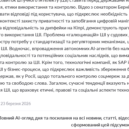
я, етики використання та контролю. Відео з сенатором Берн
ати відповіді під користувача, що підкреслює необхідність 
контексті захисту приватності та запобігання цифровій маніпу
 відповідальність за дипфейки на Кіпрі, демонструють праг
го використання ШІ. Проблема «галюцинацій» ШІ у судових до
остру потребу у стандартизації та регуляторних механізмах, щ
є ШІ. Водночас, впровадження автономних AI-агентів без н
дповідальності та потенційних соціальних наслідків, що ви
та контролю за ШІ. Крім того, технологічні компанії, як SAP 
ШІ у бізнес-процеси, що підкреслює важливість збереження б
 держав, як у Росії, щодо тотального контролю соцмереж за
ою та свободою слова. Загалом, сучасні тенденції вказують
 ШІ, що враховує етичні, правові та соціальні аспекти техно
,
23 березня 2026
Повний AI-огляд дня та посилання на всі новини, статті, віде
сформований цей підсумо