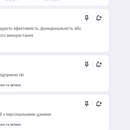
щують ефективність, функціональність або
його використання
підприємстві
ом та зв'язок
 дії з персональними даними
ом та зв'язок