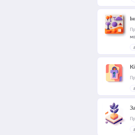
Ін
Пр
мо
К
Пр
З
Пр