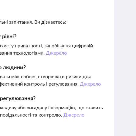
ьні запитання. Ви дізнаєтесь:
рівні?
хисту приватності, запобігання цифровій
ивання технологіями.
Джерело
лю людини?
увати між собою, створювати ризики для
ефективний контроль і регулювання.
Джерело
 регулювання?
равдиву або вигадану інформацію, що ставить
ідповідальності та контролю.
Джерело