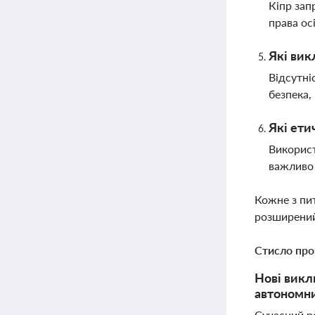
Кіпр зап
права ос
Які вик
Відсутні
безпека,
Які ети
Використ
важливо 
Кожне з пи
розширений
Стисло про
Нові викл
автономни
Сучасний р