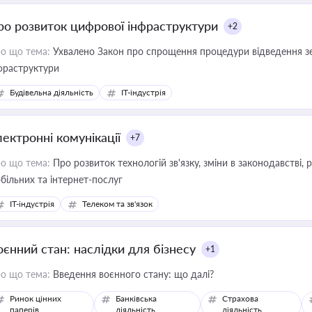
ро розвиток цифрової інфраструктури
+2
о що тема:
Ухвалено Закон про спрощення процедури відведення зе
фраструктури
Будівельна діяльність
IT-індустрія
лектронні комунікації
+7
о що тема:
Про розвиток технологій зв'язку, зміни в законодавстві, 
більних та інтернет-послуг
IT-індустрія
Телеком та зв'язок
оєнний стан: наслідки для бізнесу
+1
о що тема:
Введення воєнного стану: що далі?
Ринок цінних
Банківська
Страхова
паперів
діяльність
діяльність