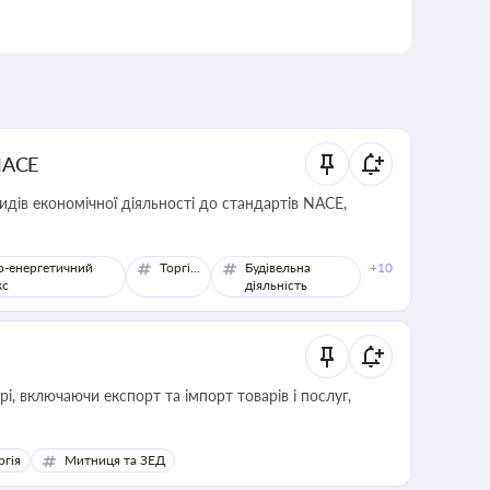
NACE
идів економічної діяльності до стандартів NACE,
о-енергетичний
Торгівля
Будівельна
+10
кс
діяльність
, включаючи експорт та імпорт товарів і послуг,
ргія
Митниця та ЗЕД