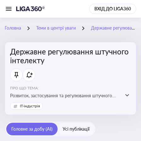
ВХІД ДО LIGA360
Головна
Теми в центрі уваги
Державне регулювання штучного інтелекту
Державне регулювання штучного
інтелекту
ПРО ЩО ТЕМА:
Розвиток, застосування та регулювання штучного
інтелекту в різних сферах — від управління бізнесом
IT-індустрія
до державного сектора
Головне за добу (AI)
Усі публікації