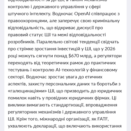
контролю і державного управління у сфері
штучного інтелекту. Водночас OpenAI співпрацює з
правоохоронцями, але заперечує свою кримінальну
відповідальність, що відкриває дискусії про
правовий статус ШІ та межі відповідальності
розробників. Паралельно світові тенденції свідчать
про стрімке зростання інвестицій у ШІ, що у 2026
році можуть сягнути понад $670 млрд, а регулятори
переходять від теоретичних рамок до практичних
тестувань і контролю AI-технологій у фінансовому
секторі. Водночас зростає увага до етичних
аспектів, захисту персональних даних та боротьби з
«галюцинаціями» ШІ, що призводить до юридичних
помилок навіть у провідних юридичних фірмах. Ці
виклики вимагають стандартизації, впровадження
регуляторних механізмів і державного управління
ШІ. Крім того, міжнародні організації, як FATF,
ухвалюють декларації, що включають використання