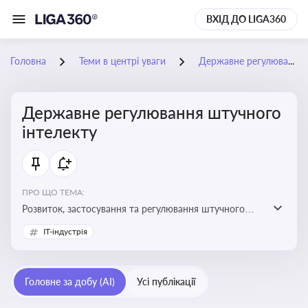
ВХІД ДО LIGA360
Головна
Теми в центрі уваги
Державне регулювання штучного інтелекту
Державне регулювання штучного
інтелекту
ПРО ЩО ТЕМА:
Розвиток, застосування та регулювання штучного
інтелекту в різних сферах — від управління бізнесом
IT-індустрія
до державного сектора
Головне за добу (AI)
Усі публікації