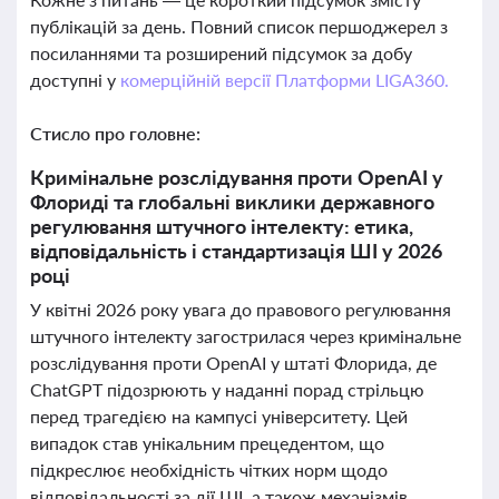
публікацій за день. Повний список першоджерел з
посиланнями та розширений підсумок за добу
доступні у
комерційній версії Платформи LIGA360.
Стисло про головне:
Кримінальне розслідування проти OpenAI у
Флориді та глобальні виклики державного
регулювання штучного інтелекту: етика,
відповідальність і стандартизація ШІ у 2026
році
У квітні 2026 року увага до правового регулювання
штучного інтелекту загострилася через кримінальне
розслідування проти OpenAI у штаті Флорида, де
ChatGPT підозрюють у наданні порад стрільцю
перед трагедією на кампусі університету. Цей
випадок став унікальним прецедентом, що
підкреслює необхідність чітких норм щодо
відповідальності за дії ШІ, а також механізмів