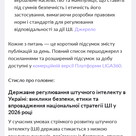
під сумнів безпечність і етичність його
застосування, вимагаючи розробки правових
норм і стандартів для регулювання
відповідальності за дії ШІ.
Джерело
Кожне з питань — це короткий підсумок змісту
публікацій за день. Повний список першоджерел з
посиланнями та розширений підсумок за добу
доступні у
комерційній версії Платформи LIGA360.
Стисло про головне:
Державне регулювання штучного інтелекту в
Україні: виклики безпеки, етики та
впровадження національної стратегії ШІ у
2026 році
У сучасних умовах стрімкого розвитку штучного
інтелекту (ШІ) держава стикається з низкою
важливих викликів, пов’язаних із безпекою, етикою