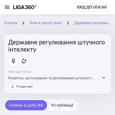
ВХІД ДО LIGA360
Головна
Теми в центрі уваги
Державне регулювання штучного інтелекту
Державне регулювання штучного
інтелекту
ПРО ЩО ТЕМА:
Розвиток, застосування та регулювання штучного
інтелекту в різних сферах — від управління бізнесом
IT-індустрія
до державного сектора
Головне за добу (AI)
Усі публікації