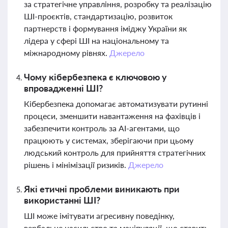
за стратегічне управління, розробку та реалізацію
ШІ-проєктів, стандартизацію, розвиток
партнерств і формування іміджу України як
лідера у сфері ШІ на національному та
міжнародному рівнях.
Джерело
Чому кібербезпека є ключовою у
впровадженні ШІ?
Кібербезпека допомагає автоматизувати рутинні
процеси, зменшити навантаження на фахівців і
забезпечити контроль за AI-агентами, що
працюють у системах, зберігаючи при цьому
людський контроль для прийняття стратегічних
рішень і мінімізації ризиків.
Джерело
Які етичні проблеми виникають при
використанні ШІ?
ШІ може імітувати агресивну поведінку,
вербальне насильство та маніпуляції, що ставить