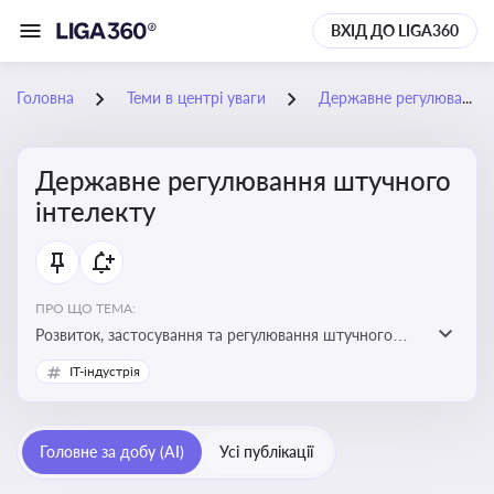
ВХІД ДО LIGA360
Головна
Теми в центрі уваги
Державне регулювання штучного інтелекту
Державне регулювання штучного
інтелекту
ПРО ЩО ТЕМА:
Розвиток, застосування та регулювання штучного
інтелекту в різних сферах — від управління бізнесом
IT-індустрія
до державного сектора
Головне за добу (AI)
Усі публікації