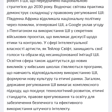
роботі з ШІ, що передбачено національною
стратегією до 2030 року. Водночас світова практика
демонструє складнощі у правовому регулюванні ШІ:
Південна Африка відкликала національну політику
через помилки, згенеровані ШІ, а Google уклав угоду
з Пентагоном на використання ШІ у секретних
військових проєктах, що викликає дискусії щодо
етики та контролю. У сфері інтелектуальної
власності артисти, як Тейлор Свіфт, захищають свої
голоси та образи від несанкціонованої імітації ШІ.
Освітня сфера також адаптується до нових
викликів: у київських школах з'являються програми,
що навчають відповідальному використанню ШІ,
формуючи нову культуру та етичні рамки. Загалом,
державне регулювання ШІ вимагає комплексного
підходу, що поєднує технологічний розвиток, етичні
стандарти, правове врегулювання та освіту для
забезпечення безпечного та ефективного
використання штучного інтелекту.