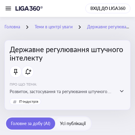
ВХІД ДО LIGA360
Головна
Теми в центрі уваги
Державне регулювання штучного інтелекту
Державне регулювання штучного
інтелекту
ПРО ЩО ТЕМА:
Розвиток, застосування та регулювання штучного
інтелекту в різних сферах — від управління бізнесом
IT-індустрія
до державного сектора
Головне за добу (AI)
Усі публікації