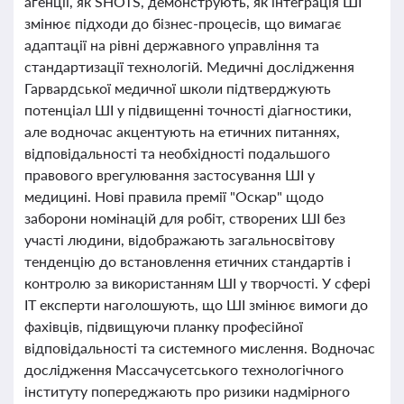
агенції, як SHOTS, демонструють, як інтеграція ШІ
змінює підходи до бізнес-процесів, що вимагає
адаптації на рівні державного управління та
стандартизації технологій. Медичні дослідження
Гарвардської медичної школи підтверджують
потенціал ШІ у підвищенні точності діагностики,
але водночас акцентують на етичних питаннях,
відповідальності та необхідності подальшого
правового врегулювання застосування ШІ у
медицині. Нові правила премії "Оскар" щодо
заборони номінацій для робіт, створених ШІ без
участі людини, відображають загальносвітову
тенденцію до встановлення етичних стандартів і
контролю за використанням ШІ у творчості. У сфері
IT експерти наголошують, що ШІ змінює вимоги до
фахівців, підвищуючи планку професійної
відповідальності та системного мислення. Водночас
дослідження Массачусетського технологічного
інституту попереджають про ризики надмірного