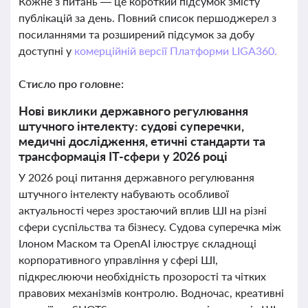
Кожне з питань — це короткий підсумок змісту
публікацій за день. Повний список першоджерел з
посиланнями та розширений підсумок за добу
доступні у
комерційній версії Платформи LIGA360.
Стисло про головне:
Нові виклики державного регулювання
штучного інтелекту: судові суперечки,
медичні дослідження, етичні стандарти та
трансформація IT-сфери у 2026 році
У 2026 році питання державного регулювання
штучного інтелекту набувають особливої
актуальності через зростаючий вплив ШІ на різні
сфери суспільства та бізнесу. Судова суперечка між
Ілоном Маском та OpenAI ілюструє складнощі
корпоративного управління у сфері ШІ,
підкреслюючи необхідність прозорості та чітких
правових механізмів контролю. Водночас, креативні