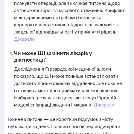
планувати операції, але викликає питання щодо
автономної зброї та масового стеження. Конфлікт
між державними потребами безпеки та
корпоративною етикою підкреслює важливість
людської відповідальності у прийнятті рішень.
Джерело
Чи може ШІ замінити лікарів у
діагностиці?
Дослідження Гарвардської медичної школи
показало, що ШІ може точніше встановлювати
діагнози у приймальному відділенні, але поки не
готовий самостійно приймати клінічні рішення.
Найкращі результати досягаються у гібридній
моделі співпраці людини і машини.
Джерело
Кожне з питань — це короткий підсумок змісту
публікацій за день. Повний список першоджерел з
посиланнями та розширений підсумок за добу