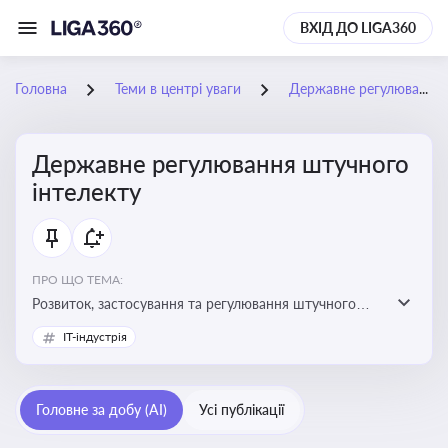
ВХІД ДО LIGA360
Головна
Теми в центрі уваги
Державне регулювання штучного інтелекту
Державне регулювання штучного
інтелекту
ПРО ЩО ТЕМА:
Розвиток, застосування та регулювання штучного
інтелекту в різних сферах — від управління бізнесом
IT-індустрія
до державного сектора
Головне за добу (AI)
Усі публікації