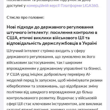
доступні у
комерційній версії Платформи LIGA360.
Стисло про головне:
Нові підходи до державного регулювання
штучного інтелекту: посилення контролю в
США, етичні виклики військового ШІ та
відповідальність держслужбовців в Україні
Штучний інтелект стрімко входить у сферу
державного регулювання, що зумовлено як його
військовим застосуванням, так і широким
впровадженням у державному управлінні та бізнесі.
У США уряд ініціює добровільну перевірку AI-
моделей перед їх запуском, щоб мінімізувати ризики
кібербезпеки та зловживань, що відображає зміну
політики від швидкого впровадження до більш
контрольованого розвитку. Водночас у військовій
сфері ШІ стає ключовим інструментом, але викликає
складні етичні питання, зокрема щодо автономної