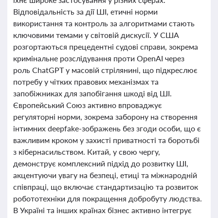
Відповідальність за дії ШІ, етичні норми
використання та контроль за алгоритмами стають
ключовими темами у світовій дискусії. У США
розгортаються прецедентні судові справи, зокрема
кримінальне розслідування проти OpenAI через
роль ChatGPT у масовій стрілянині, що підкреслює
потребу у чітких правових механізмах та
запобіжниках для запобігання шкоді від ШІ.
Європейський Союз активно впроваджує
регуляторні норми, зокрема заборону на створення
інтимних deepfake-зображень без згоди особи, що є
важливим кроком у захисті приватності та боротьбі
з кібернасильством. Китай, у свою чергу,
демонструє комплексний підхід до розвитку ШІ,
акцентуючи увагу на безпеці, етиці та міжнародній
співпраці, що включає стандартизацію та розвиток
робототехніки для покращення добробуту людства.
В Україні та інших країнах бізнес активно інтегрує