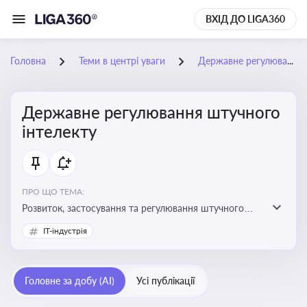
ВХІД ДО LIGA360
Головна
Теми в центрі уваги
Державне регулювання штучного інтелекту
Державне регулювання штучного
інтелекту
ПРО ЩО ТЕМА:
Розвиток, застосування та регулювання штучного
інтелекту в різних сферах — від управління бізнесом
IT-індустрія
до державного сектора
Головне за добу (AI)
Усі публікації