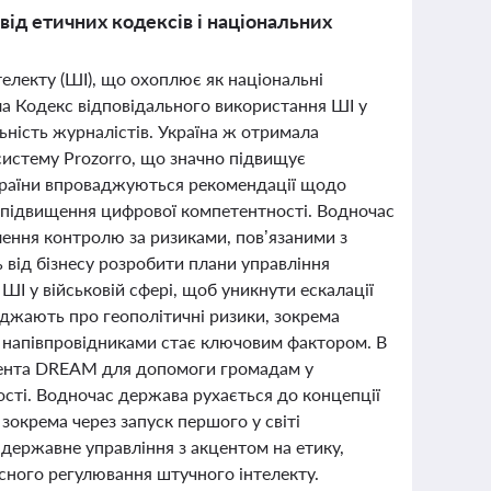
від етичних кодексів і національних
телекту (ШІ), що охоплює як національні
ила Кодекс відповідального використання ШІ у
ьність журналістів. Україна ж отримала
систему Prozorro, що значно підвищує
 України впроваджуються рекомендації щодо
 підвищення цифрової компетентності. Водночас
ення контролю за ризиками, пов’язаними з
 від бізнесу розробити плани управління
І у військовій сфері, щоб уникнути ескалації
реджають про геополітичні ризики, зокрема
а напівпровідниками стає ключовим фактором. В
стента DREAM для допомоги громадам у
ості. Водночас держава рухається до концепції
зокрема через запуск першого у світі
 державне управління з акцентом на етику,
асного регулювання штучного інтелекту.