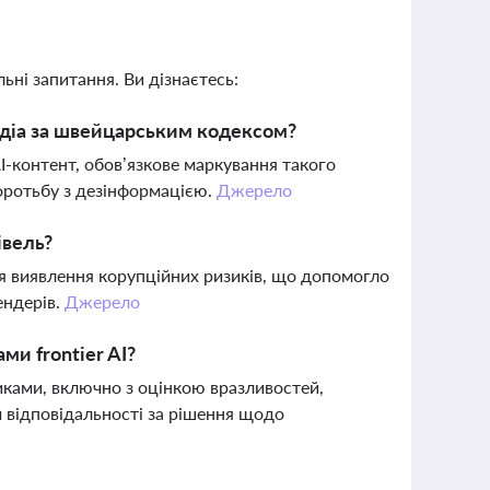
ьні запитання. Ви дізнаєтесь:
едіа за швейцарським кодексом?
AI-контент, обов’язкове маркування такого
боротьбу з дезінформацією.
Джерело
івель?
я виявлення корупційних ризиків, що допомогло
ендерів.
Джерело
ми frontier AI?
иками, включно з оцінкою вразливостей,
 відповідальності за рішення щодо