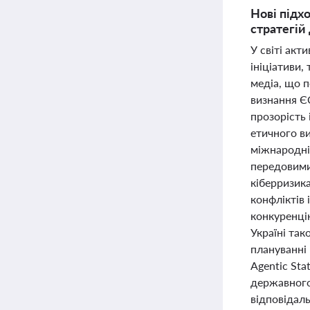
Нові підх
стратегій
У світі акт
ініціативи,
медіа, що п
визнання ЄС
прозорість
етичного в
міжнародні
передовими 
кіберризика
конфліктів 
конкуренці
Україні та
плануванні 
Agentic Sta
державного 
відповідал