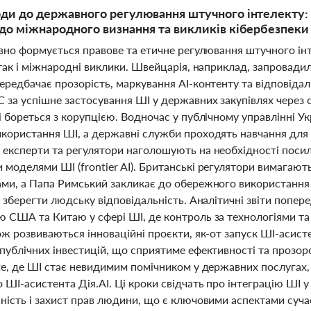
оди до державного регулювання штучного інтелекту: 
 до міжнародного визнання та викликів кібербезпеки
ивно формується правове та етичне регулювання штучного ін
 так і міжнародні виклики. Швейцарія, наприклад, запровад
ередбачає прозорість, маркування AI-контенту та відповідал
 за успішне застосування ШІ у державних закупівлях через 
 і бореться з корупцією. Водночас у публічному управлінні
икористання ШІ, а державні служби проходять навчання для
 експерти та регулятори наголошують на необхідності посил
моделями ШІ (frontier AI). Британські регулятори вимагають
ми, а Папа Римський закликає до обережного використання Ш
і зберегти людську відповідальність. Аналітичні звіти попе
ю США та Китаю у сфері ШІ, де контроль за технологіями т
кож розвиваються інноваційні проєкти, як-от запуск ШІ-аси
публічних інвестицій, що сприятиме ефективності та прозор
te, де ШІ стає невидимим помічником у державних послугах, 
ШІ-асистента Дія.AI. Ці кроки свідчать про інтеграцію ШІ у
ьність і захист прав людини, що є ключовими аспектами суч