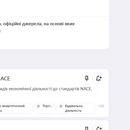
о, офіційні джерела, на основі яких
к
NACE
идів економічної діяльності до стандартів NACE,
о-енергетичний
Торгівля
Будівельна
+10
кс
діяльність