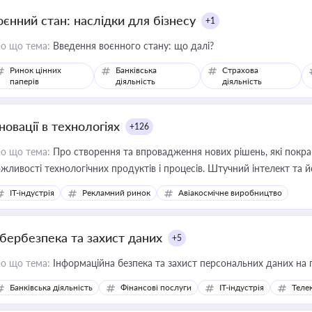
оєнний стан: наслідки для бізнесу
+1
о що тема:
Введення воєнного стану: що далі?
Ринок цінних
Банківська
Страхова
паперів
діяльність
діяльність
новації в технологіях
+126
о що тема:
Про створення та впровадження нових рішень, які покра
жливості технологічних продуктів і процесів. Штучний інтелект та 
IT-індустрія
Рекламний ринок
Авіакосмічне виробництво
ібербезпека та захист даних
+5
о що тема:
Інформаційна безпека та захист персональних даних на 
Банківська діяльність
Фінансові послуги
IT-індустрія
Телек