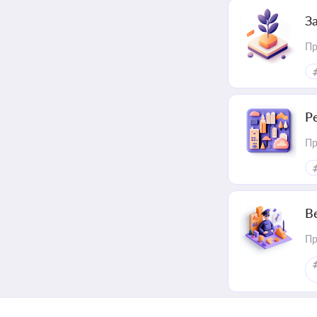
З
Пр
Р
Пр
В
Пр