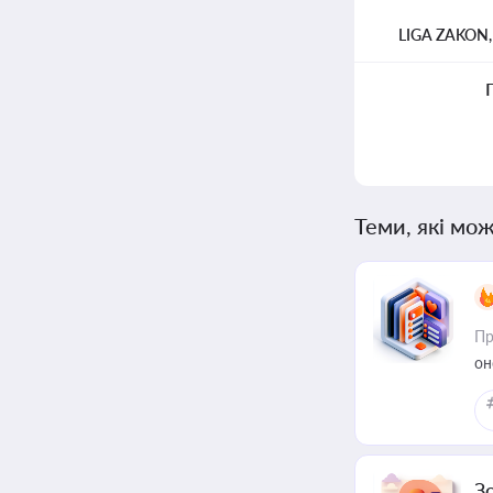
LIGA ZAKON
Теми, які мож
Пр
он
З