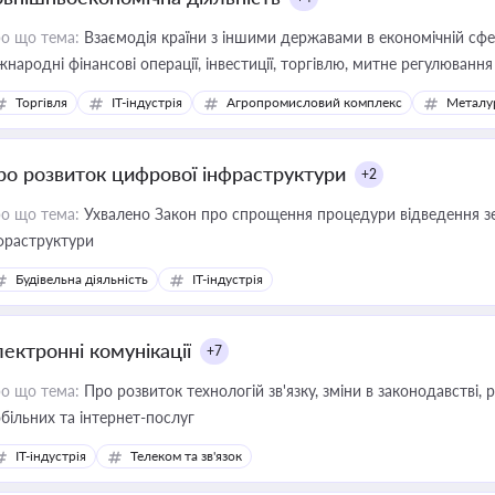
о що тема:
Взаємодія країни з іншими державами в економічній сфері
жнародні фінансові операції, інвестиції, торгівлю, митне регулювання
Торгівля
IT-індустрія
Агропромисловий комплекс
Металу
ро розвиток цифрової інфраструктури
+2
о що тема:
Ухвалено Закон про спрощення процедури відведення зе
фраструктури
Будівельна діяльність
IT-індустрія
лектронні комунікації
+7
о що тема:
Про розвиток технологій зв'язку, зміни в законодавстві, 
більних та інтернет-послуг
IT-індустрія
Телеком та зв'язок