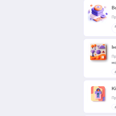
В
Пр
Ін
Пр
мо
К
Пр