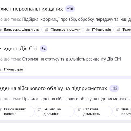
ахист персональних даних
+16
о що тема:
Підбірка інформації про збір, обробку, передачу та інші
Банківська діяльність
Фінансові послуги
IT-індустрія
Телек
езидент Дія Сіті
+2
о що тема:
Отримання статусу та діяльність резиденту Дія Сіті
IT-індустрія
едення військового обліку на підприємствах
+12
о що тема:
Правила ведення військового обліку на підприємствах в
Ринок цінних
Банківська
Страхова
Фінан
паперів
діяльність
діяльність
послу