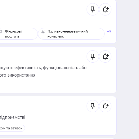
Фінансові
Паливно-енергетичний
+9
послуги
комплекс
щують ефективність, функціональність або
його використання
підприємстві
ом та зв'язок