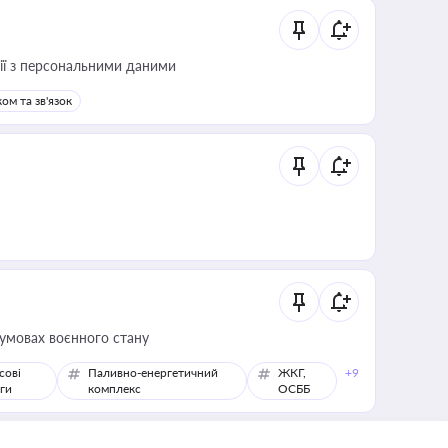
 дії з персональними даними
ом та зв'язок
 умовах воєнного стану
сові
Паливно-енергетичний
ЖКГ,
+9
ги
комплекс
ОСББ