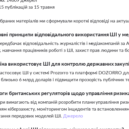
15 публікацій за 15 травня
ібраних матеріалів ми сформували короткі відповіді на актуал
овні принципи відповідального використання ШІ у м
ередбачає відповідальність журналістів і медіакомпаній за 
, навчання працівників роботі з ШІ, захист прав людини та 
їна використовує ШІ для контролю державних закуп
застосовує ШІ у системі Prozorro та платформі DOZORRO дл
 близько 6 млрд доларів і підвищити прозорість публічних т
оги британських регуляторів щодо управління ризика
ри вимагають від компаній розробити плани управління риз
ям кіберзахисту, моніторингом інцидентів та встановленням
тання передових моделей ШІ.
Джерело