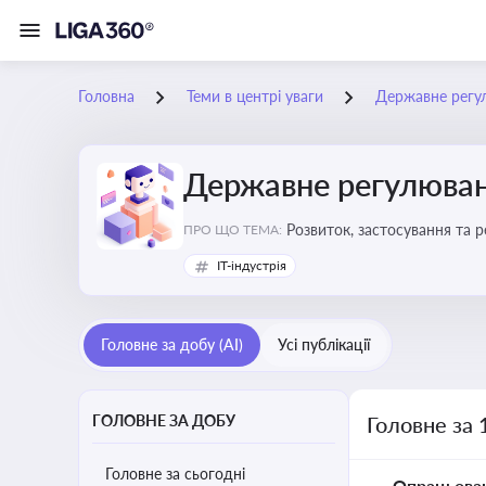
Головна
Теми в центрі уваги
Державне регу
Державне регулюван
Розвиток, застосування та 
ПРО ЩО ТЕМА:
IT-індустрія
Головне за добу (AI)
Усі публікації
ГОЛОВНЕ ЗА ДОБУ
Головне за 
Головне за сьогодні
Опрацьова