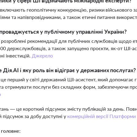
лики у сфері ШІ відзначають міжнародні експерти?
включають геополітичну конкуренцію, ризики військового з
іями та напівпровідниками, а також етичні питання використ
проваджується у публічному управлінні України?
і розроблені рекомендації для публічних службовців щодо 
00 держслужбовців, а також запущено проєкти, як-от ШІ-
ні інвестицій.
Джерело
 Дія.AI і яку роль він відіграє у державних послугах?
 це перший у світі державний ШІ-асистент, який допомагає
а отримувати послуги без складних форм, забезпечуючи проз
о
тань — це короткий підсумок змісту публікацій за день. По
 підсумок за добу доступні у
комерційній версії Платформи
 головне: