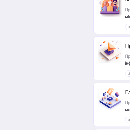
Пр
мі
П
Пр
ін
Е
Пр
мо