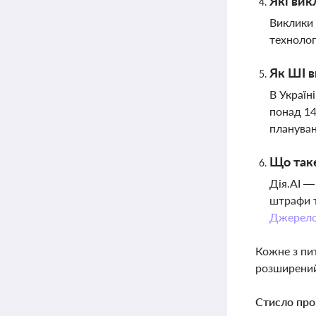
Які вик
Виклики 
технолог
Як ШІ в
В Україн
понад 14
плануван
Що таке
Дія.AI —
штрафи т
Джерел
Кожне з пи
розширений
Стисло про