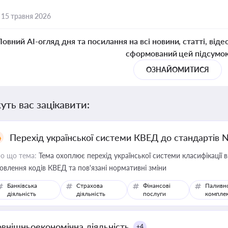
,
15 травня 2026
Повний AI-огляд дня та посилання на всі новини, статті, віде
сформований цей підсумо
ОЗНАЙОМИТИСЯ
уть вас зацікавити:
Перехід української системи КВЕД до стандартів 
о що тема:
Тема охоплює перехід української системи класифікації в
овлення кодів КВЕД та пов'язані нормативні зміни
Банківська
Страхова
Фінансові
Паливн
діяльність
діяльність
послуги
компле
овнішньоекономічна діяльність
+4