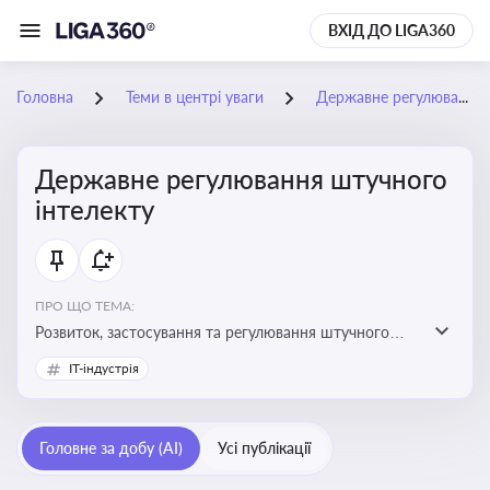
ВХІД ДО LIGA360
Головна
Теми в центрі уваги
Державне регулювання штучного інтелекту
Державне регулювання штучного
інтелекту
ПРО ЩО ТЕМА:
Розвиток, застосування та регулювання штучного
інтелекту в різних сферах — від управління бізнесом
IT-індустрія
до державного сектора
Головне за добу (AI)
Усі публікації