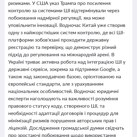
ризиками. У США указ Трампа про посилення
контролю за системами ШІ відтермінували через
побоювання надмірної регуляції, яка може
уповільнити інновації. Водночас Китай уже створив
одну з найжорсткіших систем контролю, де всі ШІ-
платформи зобов'язані проходити державну
реєстрацію та перевірку, що демонструє різний
підхід до регулювання на міжнародній арені. В
Україні триває активна робота над інтеграцією ШІ у
державні сервіси, зокрема за підтримки Google, а
також над законодавчою базою, орієнтованою на
європейські стандарти, але з урахуванням
національних особливостей. Водночас юридичні
експерти наголошують на важливості розуміння
правового статусу коду, створеного ШІ, та
необхідності адаптації договорів і процедур для
мінімізації ризиків порушення авторських прав і
ліцензій. Дослідження громадської думки свідчать
про зростаючі побоювання щодо використання