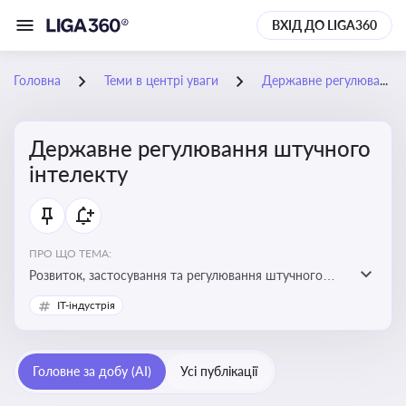
ВХІД ДО LIGA360
Головна
Теми в центрі уваги
Державне регулювання штучного інтелекту
Державне регулювання штучного
інтелекту
ПРО ЩО ТЕМА:
Розвиток, застосування та регулювання штучного
інтелекту в різних сферах — від управління бізнесом
IT-індустрія
до державного сектора
Головне за добу (AI)
Усі публікації