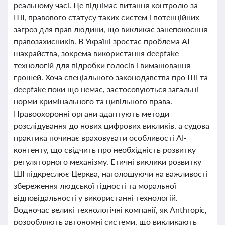
реальному часі. Це піднімає питання контролю за
ШІ, правового статусу таких систем і потенційних
загроз для прав людини, що викликає занепокоєння
правозахисників. В Україні зростає проблема AI-
шахрайства, зокрема використання deepfake-
технологій для підробки голосів і виманювання
грошей. Хоча спеціального законодавства про ШІ та
deepfake поки що немає, застосовуються загальні
норми кримінального та цивільного права.
Правоохоронні органи адаптують методи
розслідування до нових цифрових викликів, а судова
практика починає враховувати особливості AI-
контенту, що свідчить про необхідність розвитку
регуляторного механізму. Етичні виклики розвитку
ШІ підкреслює Церква, наголошуючи на важливості
збереження людської гідності та моральної
відповідальності у використанні технологій.
Водночас великі технологічні компанії, як Anthropic,
розробляють автономні системи, що викликають