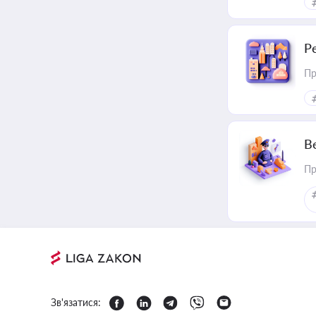
Р
Пр
В
Пр
Зв'язатися: