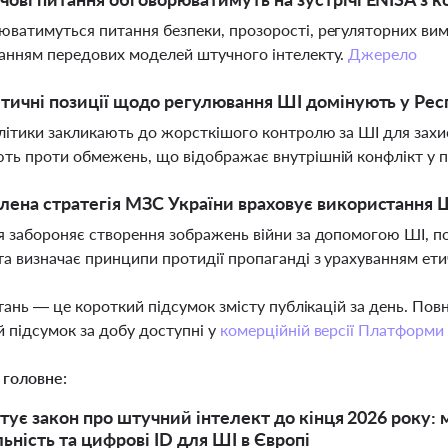
ватимуться питання безпеки, прозорості, регуляторних вимог
анням передових моделей штучного інтелекту.
Джерело
ітичні позиції щодо регулювання ШІ домінують у Рес
літики закликають до жорсткішого контролю за ШІ для захисту
ть проти обмежень, що відображає внутрішній конфлікт у п
лена стратегія МЗС України враховує використання Ш
я забороняє створення зображень війни за допомогою ШІ, по
а визначає принципи протидії пропаганді з урахуванням ет
тань — це короткий підсумок змісту публікацій за день. По
 підсумок за добу доступні у
комерційній версії Платформи
 головне:
отує закон про штучний інтелект до кінця 2026 року: 
ьність та цифрові ID для ШІ в Європі