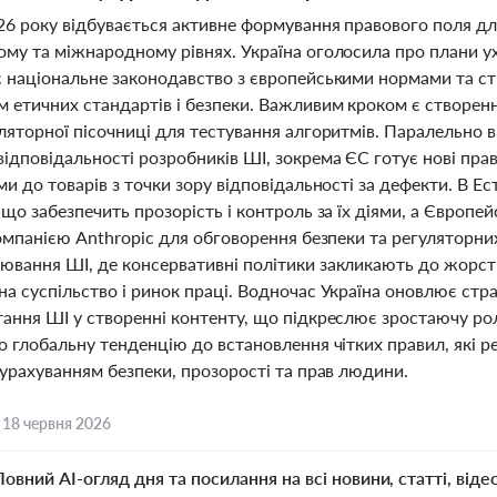
026 року відбувається активне формування правового поля д
ому та міжнародному рівнях. Україна оголосила про плани ух
 національне законодавство з європейськими нормами та ств
 етичних стандартів і безпеки. Важливим кроком є створенн
ляторної пісочниці для тестування алгоритмів. Паралельно 
відповідальності розробників ШІ, зокрема ЄС готує нові пра
ми до товарів з точки зору відповідальності за дефекти. В 
 що забезпечить прозорість і контроль за їх діями, а Європе
компанією Anthropic для обговорення безпеки та регуляторни
ювання ШІ, де консервативні політики закликають до жорст
а суспільство і ринок праці. Водночас Україна оновлює стра
ання ШІ у створенні контенту, що підкреслює зростаючу роль
о глобальну тенденцію до встановлення чітких правил, які 
 урахуванням безпеки, прозорості та прав людини.
,
18 червня 2026
Повний AI-огляд дня та посилання на всі новини, статті, віде