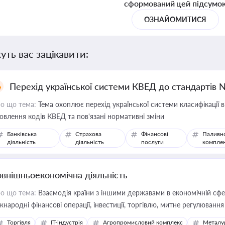
сформований цей підсумо
ОЗНАЙОМИТИСЯ
уть вас зацікавити:
Перехід української системи КВЕД до стандартів 
о що тема:
Тема охоплює перехід української системи класифікації в
овлення кодів КВЕД та пов'язані нормативні зміни
Банківська
Страхова
Фінансові
Паливн
діяльність
діяльність
послуги
компле
овнішньоекономічна діяльність
о що тема:
Взаємодія країни з іншими державами в економічній сфері
жнародні фінансові операції, інвестиції, торгівлю, митне регулювання
Торгівля
IT-індустрія
Агропромисловий комплекс
Металу