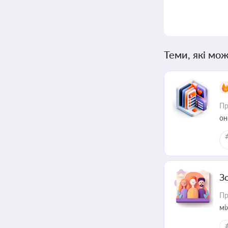
Теми, які мож
Пр
он
З
Пр
мі