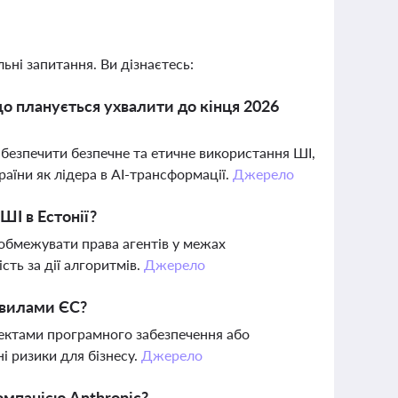
ьні запитання. Ви дізнаєтесь:
 що планується ухвалити до кінця 2026
абезпечити безпечне та етичне використання ШІ,
раїни як лідера в AI-трансформації.
Джерело
І в Естонії?
 обмежувати права агентів у межах
ть за дії алгоритмів.
Джерело
авилами ЄС?
ектами програмного забезпечення або
і ризики для бізнесу.
Джерело
омпанією Anthropic?