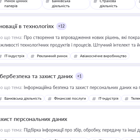
Ринок цінних
Банківська
Страхова
паперів
діяльність
діяльність
новації в технологіях
+12
о що тема:
Про створення та впровадження нових рішень, які покра
жливості технологічних продуктів і процесів. Штучний інтелект та 
IT-індустрія
Рекламний ринок
Авіакосмічне виробництво
ібербезпека та захист даних
+1
о що тема:
Інформаційна безпека та захист персональних даних на 
Банківська діяльність
Фінансові послуги
IT-індустрія
Телек
ахист персональних даних
о що тема:
Підбірка інформації про збір, обробку, передачу та інші