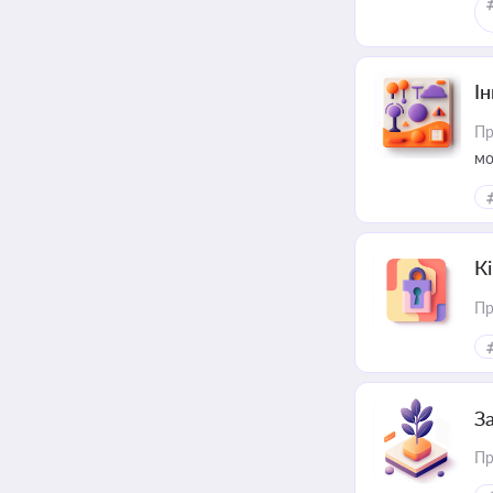
Ін
Пр
мо
К
Пр
З
Пр