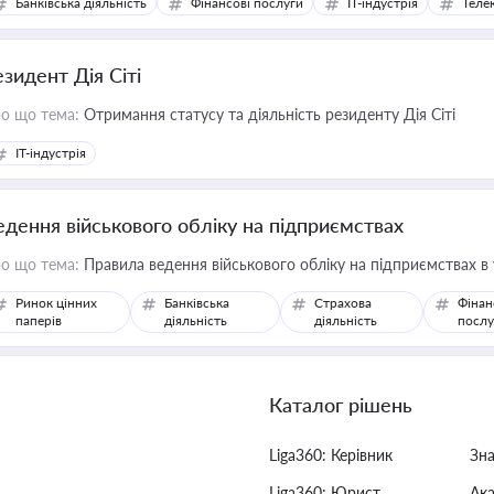
Банківська діяльність
Фінансові послуги
IT-індустрія
Телек
езидент Дія Сіті
о що тема:
Отримання статусу та діяльність резиденту Дія Сіті
IT-індустрія
едення військового обліку на підприємствах
о що тема:
Правила ведення військового обліку на підприємствах в
Ринок цінних
Банківська
Страхова
Фінан
паперів
діяльність
діяльність
послу
Каталог рішень
Liga360: Керівник
Зн
Liga360: Юрист
Ак