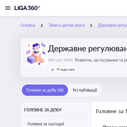
Головна
Теми в центрі уваги
Державне регу
Державне регулюван
Розвиток, застосування та 
ПРО ЩО ТЕМА:
IT-індустрія
Головне за добу (AI)
Усі публікації
ГОЛОВНЕ ЗА ДОБУ
Головне за 
Головне за сьогодні
Опрацьова