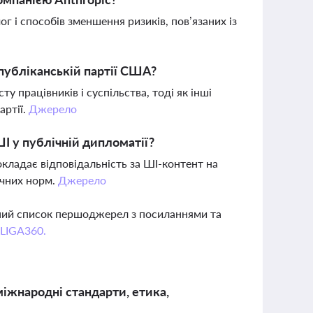
 і способів зменшення ризиків, пов’язаних із
публіканській партії США?
 працівників і суспільства, тоді як інші
артії.
Джерело
І у публічній дипломатії?
кладає відповідальність за ШІ-контент на
ичних норм.
Джерело
вний список першоджерел з посиланнями та
 LIGA360.
міжнародні стандарти, етика,