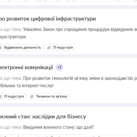
ро розвиток цифрової інфраструктури
о що тема:
Ухвалено Закон про спрощення процедури відведення зе
фраструктури
Будівельна діяльність
IT-індустрія
лектронні комунікації
+2
о що тема:
Про розвиток технологій зв'язку, зміни в законодавстві, 
більних та інтернет-послуг
IT-індустрія
Телеком та зв'язок
оєнний стан: наслідки для бізнесу
о що тема:
Введення воєнного стану: що далі?