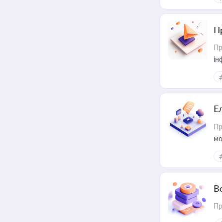
П
Пр
ін
Е
Пр
мо
В
Пр