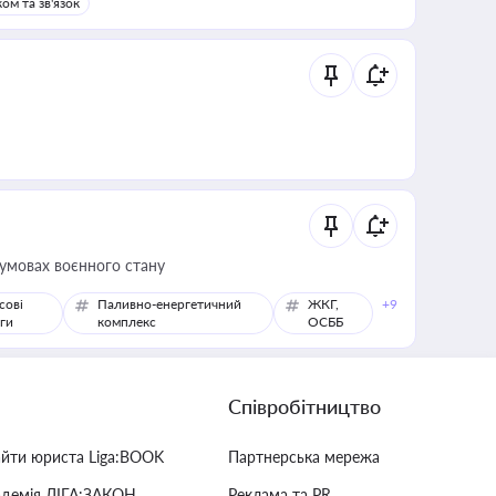
ом та зв'язок
 умовах воєнного стану
сові
Паливно-енергетичний
ЖКГ,
+9
ги
комплекс
ОСББ
Співробітництво
айти юриста Liga:BOOK
Партнерська мережа
адемія ЛІГА:ЗАКОН
Реклама та PR