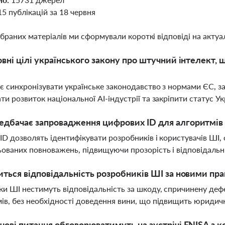
15 публікацій за 18 червня
ібраних матеріалів ми сформували короткі відповіді на актуал
овні цілі українського закону про штучний інтелект,
є синхронізувати українське законодавство з нормами ЄС, з
ти розвиток національної AI-індустрії та закріпити статус Ук
дбачає запровадження цифрових ID для алгоритмів Ш
ID дозволять ідентифікувати розробників і користувачів ШІ,
ованих повноважень, підвищуючи прозорість і відповідальніс
иться відповідальність розробників ШІ за новими пр
и ШІ нестимуть відповідальність за шкоду, спричинену деф
ів, без необхідності доведення вини, що підвищить юридичн
чові питання обговорюватимуть на зустрічі ENISA з к