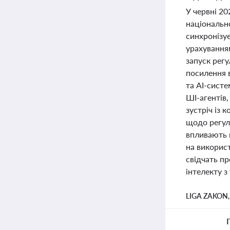
У червні 2
національн
синхронізує
урахуванням
запуск регу
посилення 
та AI-систе
ШІ-агентів,
зустріч із 
щодо регул
впливають н
на використ
свідчать пр
інтелекту з
LIGA ZAKON