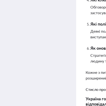
Обговорю
застосув
Які пол
Деякі по
виступаю
Як онов
Стратегі
людину т
Кожне з пи
розширений
Стисло про
Україна г
відповідал