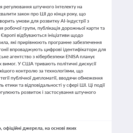
ля регулювання штучного інтелекту на
валити закон про ШІ до кінця року, що
орить умови для розвитку AI-індустрії з
я робочої групи, публікація дорожньої карти та
в Європі відбуваються ініціативи щодо
вила, які прирівнюють програмне забезпечення
Естонії впроваджують цифрові ідентифікатори для
йське агентство з кібербезпеки ENISA планує
х вимог. У США тривають політичні дискусії
кішого контролю за технологіями, що
тегії публічної дипломатії, вводячи обмеження
 етики та відповідальності у сфері ШІ. Ці події
регулюють розвиток і застосування штучного
о, офіційні джерела, на основі яких