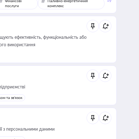
Фінансові
Паливно-енергетичний
+9
послуги
комплекс
щують ефективність, функціональність або
його використання
підприємстві
ом та зв'язок
 дії з персональними даними