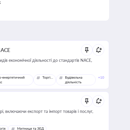
к
NACE
идів економічної діяльності до стандартів NACE,
о-енергетичний
Торгівля
Будівельна
+10
кс
діяльність
, включаючи експорт та імпорт товарів і послуг,
ргія
Митниця та ЗЕД