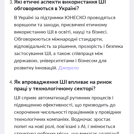
Які етичні аспекти використання ШІ
обговорюються в Україні?
В Україні за підтримки ЮНЕСКО проводяться
воркшопи та заходи, присвячені етичному
використанню ШІ в освіті, науці та бізнесі.
Обговорюються міжнародні стандарти,
відповідальність за рішення, прозорість і безпека
застосування ШІ, а також співпраця між
державою, університетами і бізнесом для
розвитку інновацій.
Джерело
Як впровадження ШІ впливає на ринок
праці у технологічному секторі?
ШІ сприяє автоматизації рутинних процесів і
підвищенню ефективності, що призводить до
скорочення чисельності працівників у провідних
технологічних компаніях. Водночас зростає
попит на нові ролі, пов’язані з AI, і змінюється
структура робочих місць, що вимагає адаптації