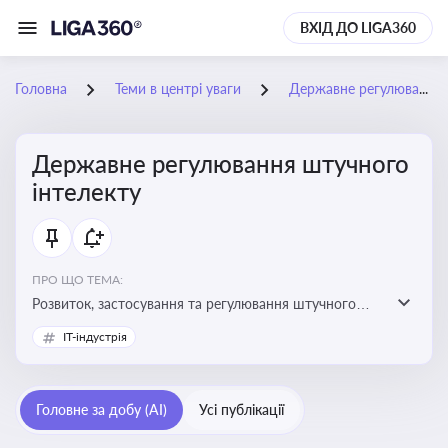
ВХІД ДО LIGA360
Головна
Теми в центрі уваги
Державне регулювання штучного інтелекту
Державне регулювання штучного
інтелекту
ПРО ЩО ТЕМА:
Розвиток, застосування та регулювання штучного
інтелекту в різних сферах — від управління бізнесом
IT-індустрія
до державного сектора
Головне за добу (AI)
Усі публікації