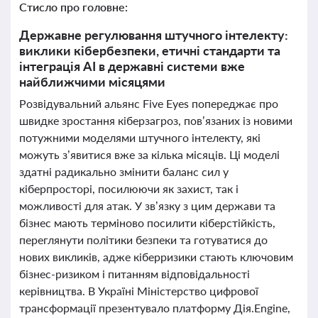
Стисло про головне:
Державне регулювання штучного інтелекту:
виклики кібербезпеки, етичні стандарти та
інтеграція AI в державні системи вже
найближчими місяцями
Розвідувальний альянс Five Eyes попереджає про
швидке зростання кіберзагроз, пов’язаних із новими
потужними моделями штучного інтелекту, які
можуть з’явитися вже за кілька місяців. Ці моделі
здатні радикально змінити баланс сил у
кіберпросторі, посилюючи як захист, так і
можливості для атак. У зв’язку з цим держави та
бізнес мають терміново посилити кіберстійкість,
переглянути політики безпеки та готуватися до
нових викликів, адже кіберризики стають ключовим
бізнес-ризиком і питанням відповідальності
керівництва. В Україні Міністерство цифрової
трансформації презентувало платформу Дія.Engine,