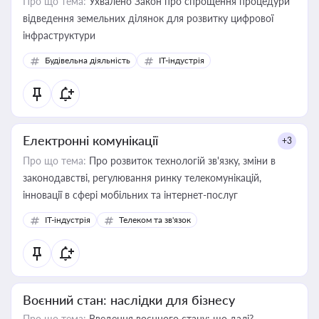
Про що тема:
Ухвалено Закон про спрощення процедури
відведення земельних ділянок для розвитку цифрової
інфраструктури
Будівельна діяльність
IT-індустрія
Електронні комунікації
+3
Про що тема:
Про розвиток технологій зв'язку, зміни в
законодавстві, регулювання ринку телекомунікацій,
інновації в сфері мобільних та інтернет-послуг
IT-індустрія
Телеком та зв'язок
Воєнний стан: наслідки для бізнесу
Про що тема:
Введення воєнного стану: що далі?