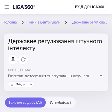
ВХІД ДО LIGA360
Головна
Теми в центрі уваги
Державне регулювання штучного інтелекту
Державне регулювання штучного
інтелекту
ПРО ЩО ТЕМА:
Розвиток, застосування та регулювання штучного
інтелекту в різних сферах — від управління бізнесом
IT-індустрія
до державного сектора
Головне за добу (AI)
Усі публікації