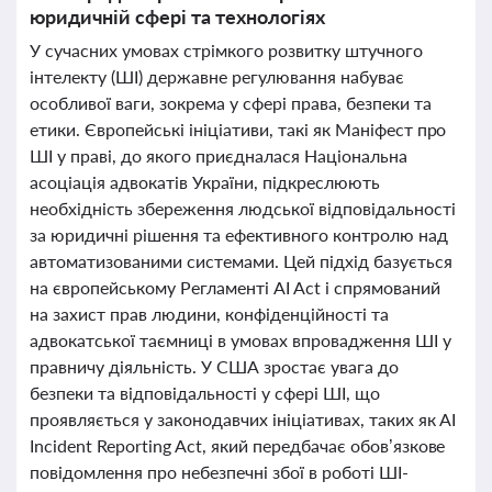
юридичній сфері та технологіях
У сучасних умовах стрімкого розвитку штучного
інтелекту (ШІ) державне регулювання набуває
особливої ваги, зокрема у сфері права, безпеки та
етики. Європейські ініціативи, такі як Маніфест про
ШІ у праві, до якого приєдналася Національна
асоціація адвокатів України, підкреслюють
необхідність збереження людської відповідальності
за юридичні рішення та ефективного контролю над
автоматизованими системами. Цей підхід базується
на європейському Регламенті AI Act і спрямований
на захист прав людини, конфіденційності та
адвокатської таємниці в умовах впровадження ШІ у
правничу діяльність. У США зростає увага до
безпеки та відповідальності у сфері ШІ, що
проявляється у законодавчих ініціативах, таких як AI
Incident Reporting Act, який передбачає обов’язкове
повідомлення про небезпечні збої в роботі ШІ-