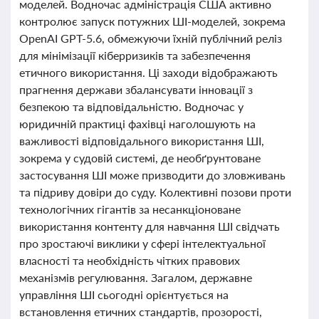
моделей. Водночас адміністрація США активно
контролює запуск потужних ШІ-моделей, зокрема
OpenAI GPT-5.6, обмежуючи їхній публічний реліз
для мінімізації кіберризиків та забезпечення
етичного використання. Ці заходи відображають
прагнення держави збалансувати інновації з
безпекою та відповідальністю. Водночас у
юридичній практиці фахівці наголошують на
важливості відповідального використання ШІ,
зокрема у судовій системі, де необґрунтоване
застосування ШІ може призводити до зловживань
та підриву довіри до суду. Колективні позови проти
технологічних гігантів за несанкціоноване
використання контенту для навчання ШІ свідчать
про зростаючі виклики у сфері інтелектуальної
власності та необхідність чітких правових
механізмів регулювання. Загалом, державне
управління ШІ сьогодні орієнтується на
встановлення етичних стандартів, прозорості,