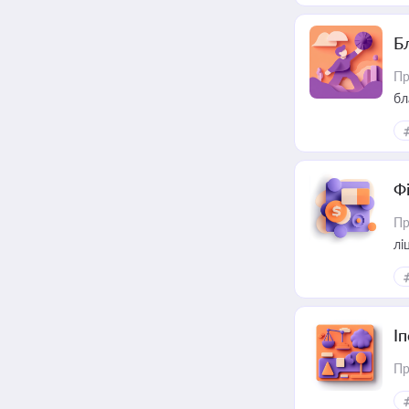
Б
Пр
бл
Ф
Пр
лі
І
Пр