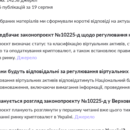
6 публікацій за 19 серпня
ібраних матеріалів ми сформували короткі відповіді на актуал
дбачає законопроєкт №10225-д щодо регулювання к
оєкт визначає статус та класифікацію віртуальних активів,
 та оподаткування криптовалют, а також встановлює правил
в ринку.
Джерело
ани будуть відповідальні за регулювання віртуальних 
ювання віртуальних активів відповідатимуть Національний б
овноваження, включаючи вимагання інформації, проведення 
анується розгляд законопроєкту №10225-д у Верховн
оєкт планують розглянути у першому читанні вже цього ти
анні ринку криптовалют в Україні.
Джерело