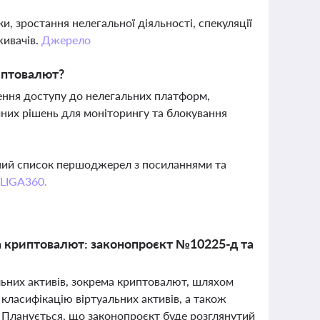
 зростання нелегальної діяльності, спекуляції
живачів.
Джерело
иптовалют?
ення доступу до нелегальних платформ,
чних рішень для моніторингу та блокування
вний список першоджерел з посиланнями та
 LIGA360.
та криптовалют: законопроєкт №10225-д та
льних активів, зокрема криптовалют, шляхом
класифікацію віртуальних активів, а також
 Планується, що законопроєкт буде розглянутий