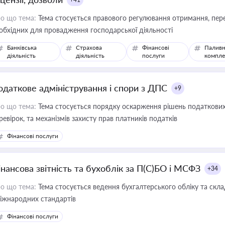
о що тема:
Тема стосується правового регулювання отримання, пере
обхідних для провадження господарської діяльності
Банківська
Страхова
Фінансові
Паливн
діяльність
діяльність
послуги
компле
одаткове адміністрування і спори з ДПС
+9
о що тема:
Тема стосується порядку оскарження рішень податкових
ревірок, та механізмів захисту прав платників податків
Фінансові послуги
інансова звітність та бухоблік за П(С)БО і МСФЗ
+34
о що тема:
Тема стосується ведення бухгалтерського обліку та скла
міжнародних стандартів
Фінансові послуги