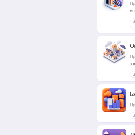
Пр
он
О
Пр
з 
ме
пр
Ба
Пр
Лі