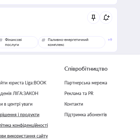
Фінансові
Паливно-енергетичний
+9
послуги
комплекс
Співробітництво
айти юриста Liga:BOOK
Партнерська мережа
адемія ЛІГА:ЗАКОН
Реклама та PR
и в центрі уваги
Контакти
 рішення і продукти
Підтримка абонентів
ітика конфіденційності
ви використання сайту