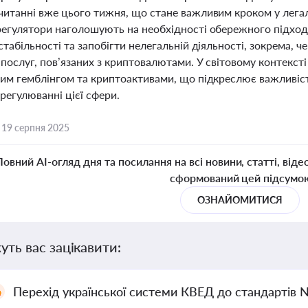
читанні вже цього тижня, що стане важливим кроком у легалі
регулятори наголошують на необхідності обережного підходу
стабільності та запобігти нелегальній діяльності, зокрема, 
послуг, пов’язаних з криптовалютами. У світовому контексті
ним гемблінгом та криптоактивами, що підкреслює важливіст
 регулюванні цієї сфери.
,
19 серпня 2025
Повний AI-огляд дня та посилання на всі новини, статті, віде
сформований цей підсумо
ОЗНАЙОМИТИСЯ
уть вас зацікавити:
Перехід української системи КВЕД до стандартів 