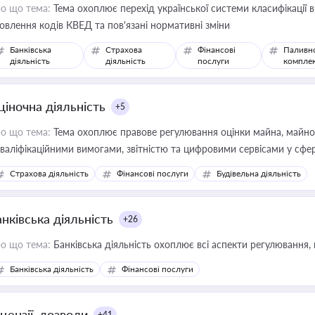
о що тема:
Тема охоплює перехід української системи класифікації в
овлення кодів КВЕД та пов'язані нормативні зміни
Банківська
Страхова
Фінансові
Паливн
діяльність
діяльність
послуги
компле
ціночна діяльність
+5
о що тема:
Тема охоплює правове регулювання оцінки майна, майнови
кваліфікаційними вимогами, звітністю та цифровими сервісами у сфер
дійних змін у цій сфері корисне для власника бізнесу, керівника, юр
Страхова діяльність
Фінансові послуги
Будівельна діяльність
иватизації, оренди державного майна, корпоративних угод і перевірки
нківська діяльність
+26
о що тема:
Банківська діяльність охоплює всі аспекти регулювання, 
Банківська діяльність
Фінансові послуги
цензії, дозволи
+41