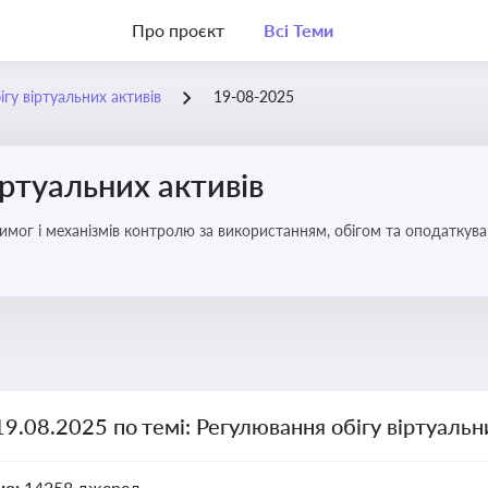
Про проєкт
Всі Теми
гу віртуальних активів
19-08-2025
іртуальних активів
имог і механізмів контролю за використанням, обігом та оподаткуван
19.08.2025 по темі: Регулювання обігу віртуальн
но:
14258 джерел