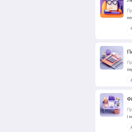
Пр
не
П
Пр
пе
Ф
Пр
і 