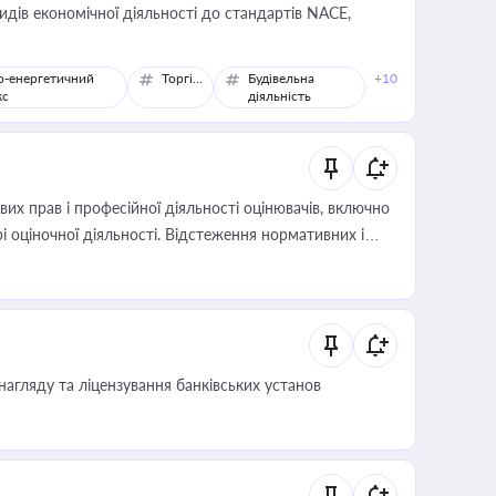
идів економічної діяльності до стандартів NACE,
о-енергетичний
Торгівля
Будівельна
+10
кс
діяльність
х прав і професійної діяльності оцінювачів, включно
і оціночної діяльності. Відстеження нормативних і
иста або бухгалтера під час оподаткування,
 статусу суб'єктів оціночної діяльності
нагляду та ліцензування банківських установ