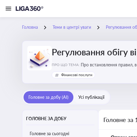
Головна
Теми в центрі уваги
Регулювання обі
Регулювання обігу в
Про встановлення правил, в
ПРО ЩО ТЕМА:
криптовалюти
Фінансові послуги
Головне за добу (AI)
Усі публікації
ГОЛОВНЕ ЗА ДОБУ
Головне за 
Головне за сьогодні
Опрацьова