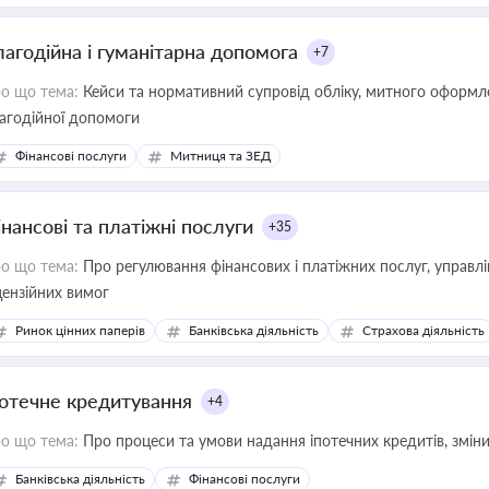
лагодійна і гуманітарна допомога
+7
о що тема:
Кейси та нормативний супровід обліку, митного оформлен
агодійної допомоги
Фінансові послуги
Митниця та ЗЕД
інансові та платіжні послуги
+35
о що тема:
Про регулювання фінансових і платіжних послуг, управління коштами, приймання платежів та дотримання
цензійних вимог
Ринок цінних паперів
Банківська діяльність
Страхова діяльність
потечне кредитування
+4
о що тема:
Про процеси та умови надання іпотечних кредитів, зміни
Банківська діяльність
Фінансові послуги