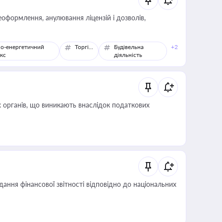
оформлення, анулювання ліцензій і дозволів,
о-енергетичний
Торгівля
Будівельна
+2
кс
діяльність
 органів, що виникають внаслідок податкових
дання фінансової звітності відповідно до національних