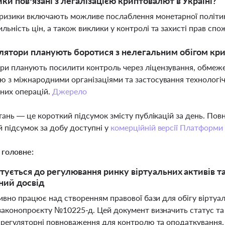
ики пов’язані з легалізацією криптовалют в Україні?
ризики включають можливе послаблення монетарної політики,
ильність цін, а також виклики у контролі та захисті прав спо
лятори планують боротися з нелегальним обігом кр
ри планують посилити контроль через ліцензування, обмеж
ю з міжнародними організаціями та застосування технологі
них операцій.
Джерело
тань — це короткий підсумок змісту публікацій за день. По
 підсумок за добу доступні у
комерційній версії Платформи
 головне:
отується до регулювання ринку віртуальних активів 
ний досвід
тивно працює над створенням правової бази для обігу віртуа
законопроєкту №10225-д. Цей документ визначить статус та 
 регуляторні повноваження для контролю та оподаткування.