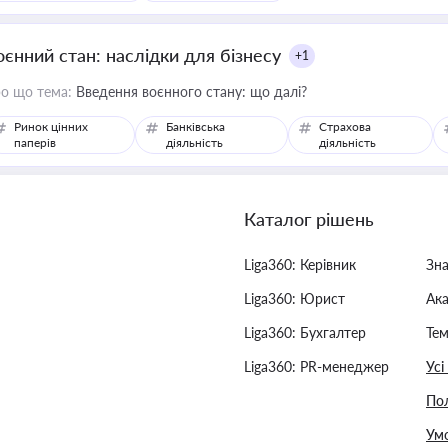
оєнний стан: наслідки для бізнесу
+1
о що тема:
Введення воєнного стану: що далі?
Ринок цінних
Банківська
Страхова
паперів
діяльність
діяльність
Каталог рішень
Liga360: Керівник
Зн
Liga360: Юрист
Ак
Liga360: Бухгалтер
Тем
Liga360: PR-менеджер
Усі
Пол
Умо