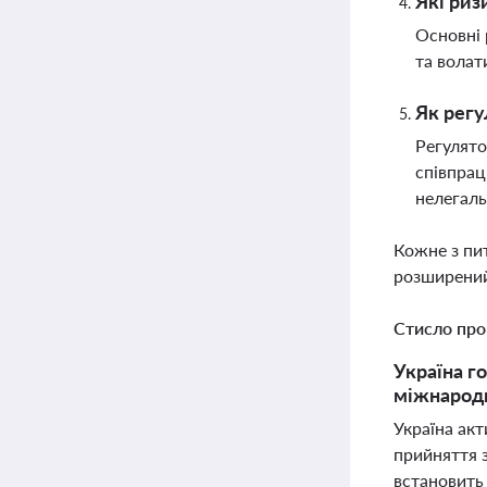
Які риз
Основні 
та волат
Як регу
Регулято
співпрац
нелегаль
Кожне з пи
розширений
Стисло про
Україна г
міжнарод
Україна ак
прийняття 
встановить