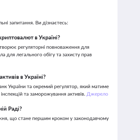
ьні запитання. Ви дізнаєтесь:
риптовалют в Україні?
 створює регуляторні повноваження для
а для легального обігу та захисту прав
активів в Україні?
анк України та окремий регулятор, який матиме
інспекцій та заморожування активів.
Джерело
ій Раді?
жня, що стане першим кроком у законодавчому